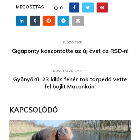
MEGOSZTÁS
0
ELŐZŐ CIKK
Gigaponty köszöntötte az új évet az RSD-n!
KÖVETKEZŐ CIKK
Gyönyörű, 23 kilós fehér tok torpedó vette
fel bojlit Maconkán!
KAPCSOLÓDÓ