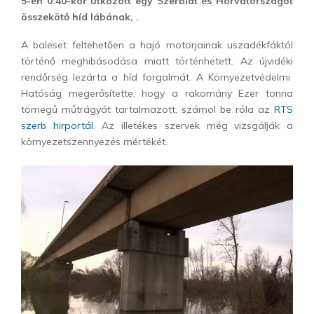
5-én 0:40-kor ütközött egy Szerbiát és Horvátországot
összekötő híd lábának, .
A baleset feltehetően a hajó motorjainak uszadékfáktól
történő meghibásodása miatt történhetett. Az újvidéki
rendőrség lezárta a híd forgalmát. A Környezetvédelmi
Hatóság megerősítette, hogy a rakomány Ezer tonna
tömegű műtrágyát tartalmazott, számol be róla az
RTS
szerb hirportál
. Az illetékes szervek még vizsgálják a
környezetszennyezés mértékét.