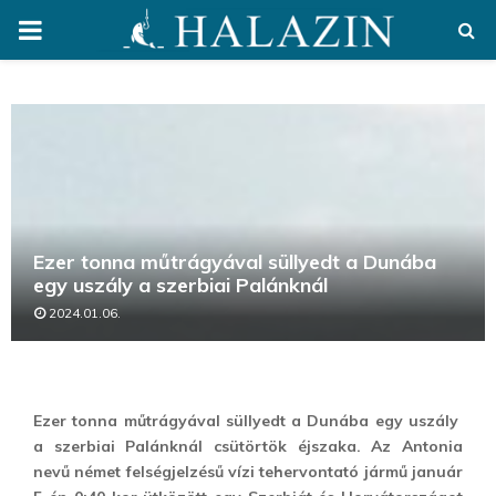
PRIMARY
MENU
Ezer tonna műtrágyával süllyedt a Dunába
egy uszály a szerbiai Palánknál
2024.01.06.
Ezer tonna műtrágyával süllyedt a Dunába egy uszály
a szerbiai Palánknál csütörtök éjszaka. Az Antonia
nevű német felségjelzésű vízi tehervontató jármű január