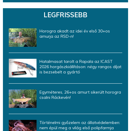
LEGFRISSEBB
Horogra akadt az idei év első 30+os
amurja az RSD-n!
Hatalmasat tarolt a Rapala az ICAST
2026 horgászkiállításon: négy rangos díjat
is bezsebelt a gyártó
Egyméteres, 26+os amurt sikerült horogra
csalni Ráckevén!
Történelmi győzelem az állatvédelemben:
nem épül meg a világ első polipfarmja