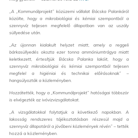
„A „Kommunálprojekt” közüzemi vállalat Bácska Palankáról
közölte, hogy a mikrobiológiai és kémiai szempontból a
szennyvíz teljesen megfelelő állapotban van az uszály
süllyedése után.
„Az újonnan kialakult helyzet miatt, amely a reggeli
bárkasüllyedés okozta ezer tonna ammóniumtrágya miatt
keletkezett, értesítjük Bácska Palanka lakóit, hogy a
szennyvíz mikrobiológiai és kémiai szempontból teljesen
megfelel a higiéniai és technikai előírásoknak” –
hangsúlyozták a közleményben.
Hozzátették, hogy a „Kommunálprojekt” hatóságai többször
is elvégezték az ivóvizvizsgálatokat.
„A vizsgálatokkal folytatjuk a következő napokban. A
lakosság rendszeres tájékoztatásban részesül majd a
szennyvíz állapotáról a jövőbeni közlemények révén”
– tették
hozzá a közleményben.