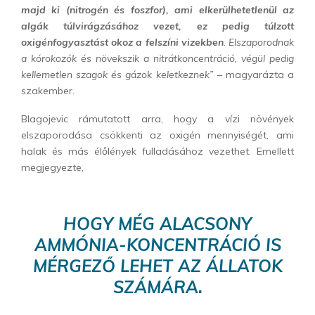
majd ki (nitrogén és foszfor), ami elkerülhetetlenül az
algák túlvirágzásához vezet, ez pedig túlzott
oxigénfogyasztást okoz a felszíni vizekben
. Elszaporodnak
a kórokozók és növekszik a nitrátkoncentráció, végül pedig
kellemetlen szagok és gázok keletkeznek”
– magyarázta a
szakember.
Blagojevic rámutatott arra, hogy a vízi növények
elszaporodása csökkenti az oxigén mennyiségét, ami
halak és más élőlények fulladásához vezethet. Emellett
megjegyezte,
HOGY MÉG ALACSONY
AMMÓNIA-KONCENTRÁCIÓ IS
MÉRGEZŐ LEHET AZ ÁLLATOK
SZÁMÁRA.