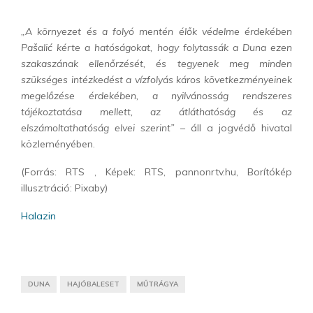
„A környezet és a folyó mentén élők védelme érdekében
Pašalić kérte a hatóságokat, hogy folytassák a Duna ezen
szakaszának ellenőrzését, és tegyenek meg minden
szükséges intézkedést a vízfolyás káros következményeinek
megelőzése érdekében, a nyilvánosság rendszeres
tájékoztatása mellett, az átláthatóság és az
elszámoltathatóság elvei szerint”
– áll a jogvédő hivatal
közleményében.
(Forrás: RTS , Képek: RTS, pannonrtv.hu, Borítókép
illusztráció: Pixaby)
Halazin
DUNA
HAJÓBALESET
MŰTRÁGYA