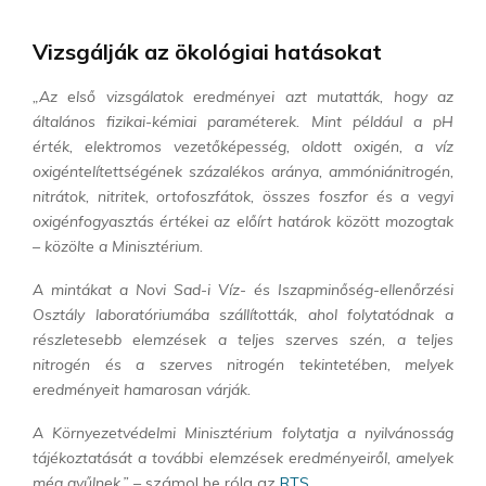
Vizsgálják az ökológiai hatásokat
„Az első vizsgálatok eredményei azt mutatták, hogy az
általános fizikai-kémiai paraméterek. Mint például a pH
érték, elektromos vezetőképesség, oldott oxigén, a víz
oxigéntelítettségének százalékos aránya, ammóniánitrogén,
nitrátok, nitritek, ortofoszfátok, összes foszfor és a vegyi
oxigénfogyasztás értékei az előírt határok között mozogtak
– közölte a Minisztérium.
A mintákat a Novi Sad-i Víz- és Iszapminőség-ellenőrzési
Osztály laboratóriumába szállították, ahol folytatódnak a
részletesebb elemzések a teljes szerves szén, a teljes
nitrogén és a szerves nitrogén tekintetében, melyek
eredményeit hamarosan várják.
A Környezetvédelmi Minisztérium folytatja a nyilvánosság
tájékoztatását a további elemzések eredményeiről, amelyek
még gyűlnek.” –
számol be róla az
RTS.