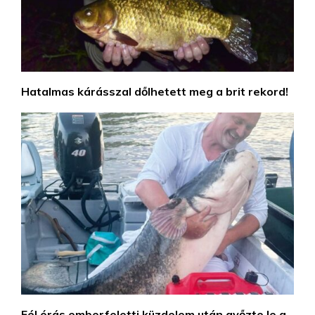
Hatalmas kárásszal dőlhetett meg a brit rekord!
Fél órás emberfeletti küzdelem után győzte le a