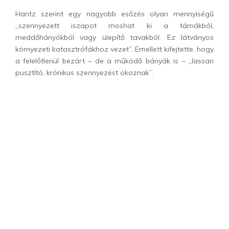
Hantz szerint egy nagyobb esőzés olyan mennyiségű
„szennyezett iszapot moshat ki a tárnákból,
meddőhányókból vagy ülepítő tavakból. Ez látványos
környezeti katasztrófákhoz vezet”. Emellett kifejtette, hogy
a felelőtlenül bezárt – de a működő bányák is – „lassan
pusztító, krónikus szennyezést okoznak”.