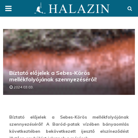
PRIMARY
MENU
Bíztató előjelek a Sebes-Körös
mellékfolyójának szennyezéséről!
2024.03.03.
Bíztató előjelek a Sebes-Körös mellékfolyójának
szennyezéséről! A Baród-patak vízében bányaomlás
következtében bekövetkezett ijesztő elszíneződést