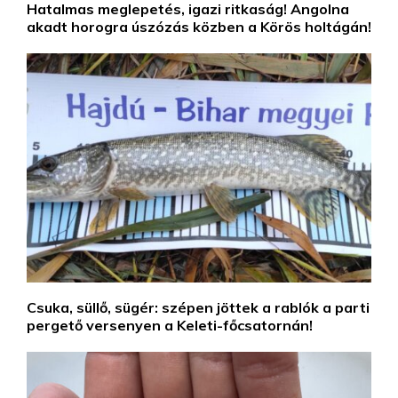
Hatalmas meglepetés, igazi ritkaság! Angolna
akadt horogra úszózás közben a Körös holtágán!
Csuka, süllő, sügér: szépen jöttek a rablók a parti
pergető versenyen a Keleti-főcsatornán!