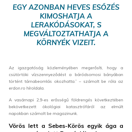
EGY AZONBAN HEVES ESŐZÉS
KIMOSHATJA A
LERAKÓDÁSOKAT, S
MEGVÁLTOZTATHATJA A
KÖRNYÉK VIZEIT.
Az igazgatóság közleményében megerősíti, hogy a
csütörtöki vízszennyeződést a báródsomosi bányában
történt tárnabeomlás okozhatta.” – számolt be róla az
erdon.ro híroldala.
A vasárnapi 2,9-es erősségű földrengés következtében
bekövetkezett ökológiai katasztrófáról az elmúlt
napokban számolt be magazinunk.
Vörös lett a Sebes-Körös egyik ága a