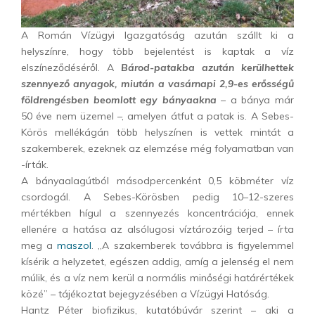
A Román Vízügyi Igazgatóság azután szállt ki a
helyszínre, hogy több bejelentést is kaptak a víz
elszíneződéséről. A
Bárod-patakba azután kerülhettek
szennyező anyagok, miután a vasárnapi 2,9-es erősségű
földrengésben beomlott egy bányaakna
– a bánya már
50 éve nem üzemel –, amelyen átfut a patak is. A Sebes-
Körös mellékágán több helyszínen is vettek mintát a
szakemberek, ezeknek az elemzése még folyamatban van
-írták.
A bányaalagútból másodpercenként 0,5 köbméter víz
csordogál. A Sebes-Körösben pedig 10–12-szeres
mértékben hígul a szennyezés koncentrációja, ennek
ellenére a hatása az alsólugosi víztározóig terjed – írta
meg a
maszol
. „A szakemberek továbbra is figyelemmel
kísérik a helyzetet, egészen addig, amíg a jelenség el nem
múlik, és a víz nem kerül a normális minőségi határértékek
közé” – tájékoztat bejegyzésében a Vízügyi Hatóság.
Hantz Péter biofizikus, kutatóbúvár szerint – aki a