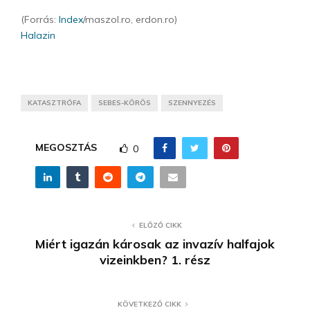
(Forrás:
Index
/maszol.ro, erdon.ro)
Halazin
KATASZTRÓFA
SEBES-KÖRÖS
SZENNYEZÉS
MEGOSZTÁS
0
ELŐZŐ CIKK
Miért igazán károsak az invazív halfajok
vizeinkben? 1. rész
KÖVETKEZŐ CIKK