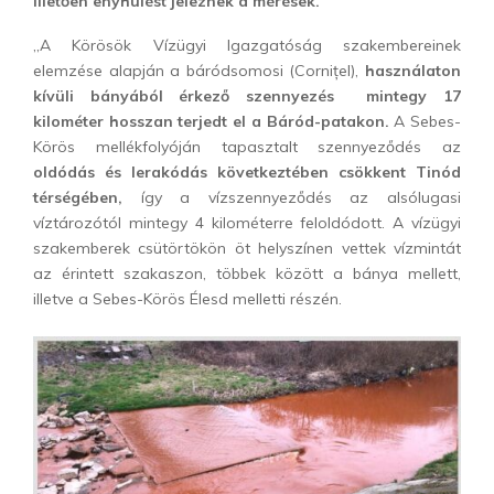
illetően enyhülést jeleznek a mérések.
„A Körösök Vízügyi Igazgatóság szakembereinek
elemzése alapján a báródsomosi (Cornițel),
használaton
kívüli bányából érkező szennyezés mintegy 17
kilométer hosszan terjedt el a Báród-patakon.
A Sebes-
Körös mellékfolyóján tapasztalt szennyeződés az
oldódás és lerakódás következtében csökkent Tinód
térségében,
így a vízszennyeződés az alsólugasi
víztározótól mintegy 4 kilométerre feloldódott. A vízügyi
szakemberek csütörtökön öt helyszínen vettek vízmintát
az érintett szakaszon, többek között a bánya mellett,
illetve a Sebes-Körös Élesd melletti részén.