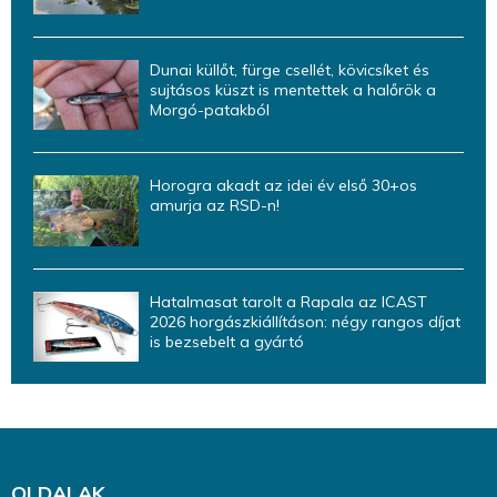
Dunai küllőt, fürge csellét, kövicsíket és
sujtásos küszt is mentettek a halőrök a
Morgó-patakból
Horogra akadt az idei év első 30+os
amurja az RSD-n!
Hatalmasat tarolt a Rapala az ICAST
2026 horgászkiállításon: négy rangos díjat
is bezsebelt a gyártó
OLDALAK