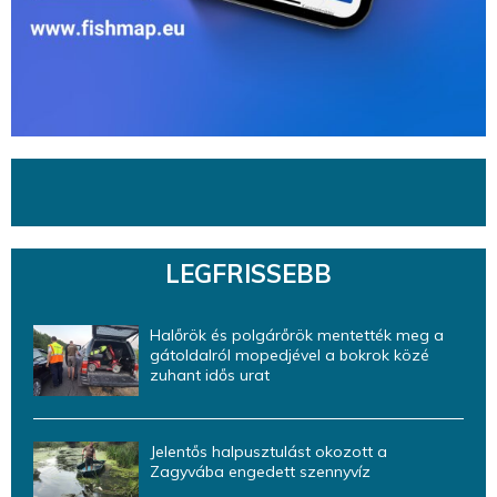
LEGFRISSEBB
Halőrök és polgárőrök mentették meg a
gátoldalról mopedjével a bokrok közé
zuhant idős urat
Jelentős halpusztulást okozott a
Zagyvába engedett szennyvíz