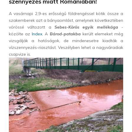
szennyezés miatt Romániában!
A vasárnapi 2,9-es erősségű földrengéssel kötik össze a
szakemberek azt a bányaomlást, amelynek következtében
vörössé változott a
Sebes-Körös egyik mellékága
-
közölte az
Index.
A
Bárod-patakba
került elemeket még
vizsgálják a hatóságok, de mindenesetre kiadták a
vízszennyezés-riasztást. Veszélyben lehet a nagyváradiak
csapvize is.