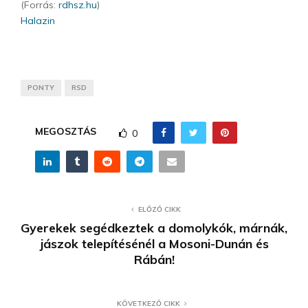
(Forrás:
rdhsz.hu
)
Halazin
PONTY
RSD
MEGOSZTÁS
0
ELŐZŐ CIKK
Gyerekek segédkeztek a domolykók, márnák,
jászok telepítésénél a Mosoni-Dunán és
Rábán!
KÖVETKEZŐ CIKK