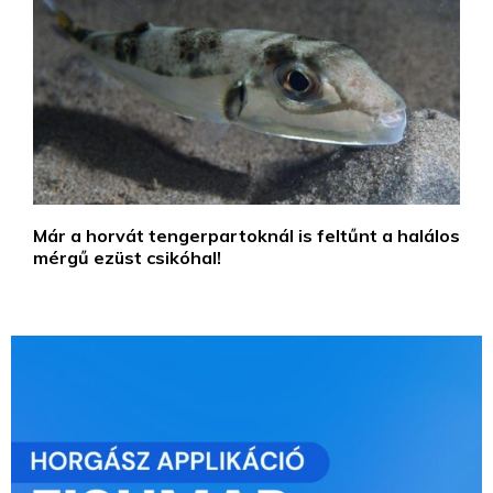
Már a horvát tengerpartoknál is feltűnt a halálos
mérgű ezüst csikóhal!