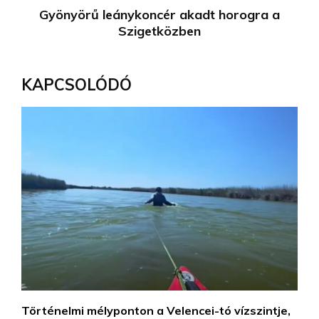
Gyönyörű leánykoncér akadt horogra a
Szigetközben
KAPCSOLÓDÓ
Történelmi mélyponton a Velencei-tó vízszintje,