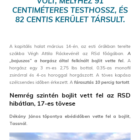
VOLT, MELYHEZ 91
CENTIMÉTERES TESTHOSSZ, ÉS
82 CENTIS KERÜLET TÁRSULT.
A kapitális halat március 14-én, az esti órákban terelte
szákba Végh Attila Ráckevénél az RSd főágában.
A
„bajuszos” a horgász által felkínált bojlit vette fel.
A
horgász egy 3 m-es 2,75 lbs bottal, 0.35-as monofil
zsinórral és 4-os horoggal horgászott. A töves kapása
szélcsendes időben érkezett. A
fárasztás 10 percig tartott
.
Nemrég szintén bojlit vett fel az RSD
hibátlan, 17-es tövese
Dékány János
tőpontya ebédidőben vette fel a bojlit,
Tassnál.