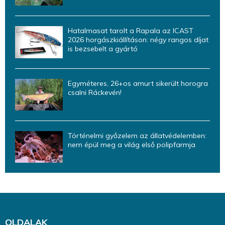
Hatalmasat tarolt a Rapala az ICAST
2026 horgászkiállításon: négy rangos díjat
is bezsebelt a gyártó
Egyméteres, 26+os amurt sikerült horogra
csalni Ráckevén!
Történelmi győzelem az állatvédelemben:
nem épül meg a világ első polipfarmja
OLDALAK