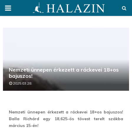
PRIMARY
MENU
Nemzeti ünnepen érkezett a ráckevei 18+os
bajuszos!
2025.03.28.
Nemzeti ünnepen érkezett a ráckevei 18+os bajuszos!
Balla Richárd egy 18,625-ös tövest terelt szákba
március 15-én!