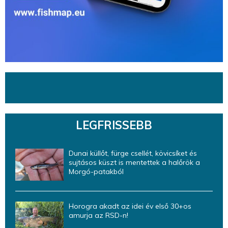
LEGFRISSEBB
Dunai küllőt, fürge csellét, kövicsíket és
sujtásos küszt is mentettek a halőrök a
Morgó-patakból
Horogra akadt az idei év első 30+os
amurja az RSD-n!