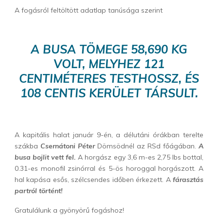
A fogásról feltöltött adatlap tanúsága szerint
A BUSA TÖMEGE 58,690 KG
VOLT, MELYHEZ 121
CENTIMÉTERES TESTHOSSZ, ÉS
108 CENTIS KERÜLET TÁRSULT.
A kapitális halat január 9-én, a délutáni órákban terelte
szákba
Csernátoni Péter
Dömsödnél az RSd főágában.
A
busa bojlit vett fel.
A horgász egy 3,6 m-es 2,75 lbs bottal,
0.31-es monofil zsinórral és 5-ös horoggal horgászott. A
hal kapása esős, szélcsendes időben érkezett. A
fárasztás
partról történt!
Gratulálunk a gyönyörű fogáshoz!