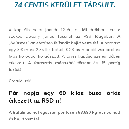
74 CENTIS KERÜLET TÁRSULT.
A kapitális halat január 12-én, a déli órákban terelte
szákba Dékány János Tassnál az RSd főágában.
A
„bajuszos” az etetésen felkínált bojlit vette fel.
A horgász
egy 3,6 m-es 2,75 lbs bottal, 0.28-as monofil zsinórral és
6-os horoggal horgászott. A töves kapása szeles időben
érkezett. A
fárasztás csónakból történt és 15 percig
tartott
.
Gratulálunk!
Pár napja egy 60 kilós busa óriás
érkezett az RSD-n!
A hatalmas hal egészen pontosan 58,690 kg-ot nyomott
és bojlit vett fel.