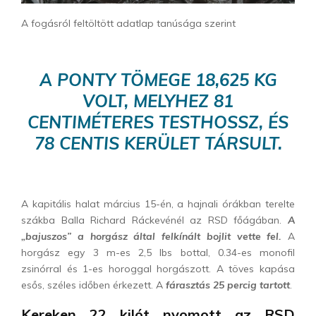
A fogásról feltöltött adatlap tanúsága szerint
A PONTY TÖMEGE 18,625 KG
VOLT, MELYHEZ 81
CENTIMÉTERES TESTHOSSZ, ÉS
78 CENTIS KERÜLET TÁRSULT.
A kapitális halat március 15-én, a hajnali órákban terelte
szákba Balla Richard Ráckevénél az RSD főágában.
A
„bajuszos” a horgász által felkínált bojlit vette fel.
A
horgász egy 3 m-es 2,5 lbs bottal, 0.34-es monofil
zsinórral és 1-es horoggal horgászott. A töves kapása
esős, széles időben érkezett. A
fárasztás 25 percig tartott
.
Kereken 22 kilót nyomott az RSD