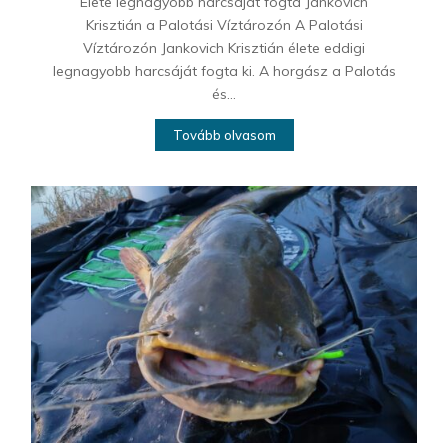
Élete legnagyobb harcsáját fogta Jankovich
Krisztián a Palotási Víztározón A Palotási
Víztározón Jankovich Krisztián élete eddigi
legnagyobb harcsáját fogta ki. A horgász a Palotás
és...
Tovább olvasom