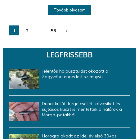
Tovább olvasom
Bejegyzések
1
2
…
58
lapozása
LEGFRISSEBB
Jelentős halpusztulást okozott a
Zagyvába engedett szennyvíz
Dunai küllőt, fürge csellét, kövicsíket és
sujtásos küszt is mentettek a halőrök a
Morgó-patakból
Horogra akadt az idei év első 30+os