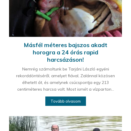
Másfél méteres bajszos akadt
horogra a 24 órás rapid
harcsázáson!
Nemrég számoltunk be Tarjáni László egyéni
rekorddöntéséről, amelyet fiával, Zalánnal közösen
élhetett át, és amelynek csúcspontja egy 213
centiméteres harcsa volt. Most ismét a vízparton...
Tovább olvasom