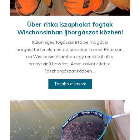
Über-ritka iszaphalat fogtak
Wischonsinban íjhorgászat közben!
Különleges fogással írta be magát a
horgásztörténelembe az amerikai Tanner Peterson,
aki Wisconsin államban egy rendkívül ritka,
aranyszínű bowfint (Amia calva) ejtett el
íjászhorgászat közben....
Tovább olvasom