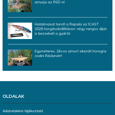
amurja az RSD-n!
Hatalmasat tarolt a Rapala az ICAST
2026 horgászkiállításon: négy rangos díjat
is bezsebelt a gyártó
Egyméteres, 26+os amurt sikerült horogra
csalni Ráckevén!
OLDALAK
Adatvédelmi tájékoztató