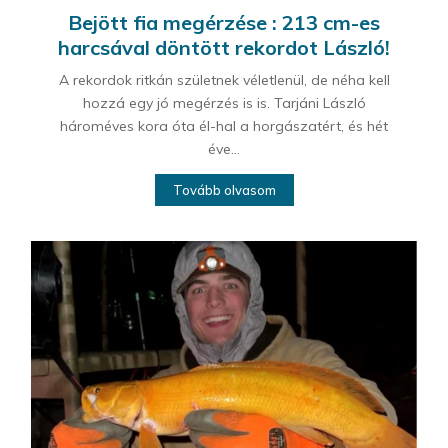
Bejött fia megérzése : 213 cm-es
harcsával döntött rekordot László!
A rekordok ritkán születnek véletlenül, de néha kell
hozzá egy jó megérzés is is. Tarjáni László
hároméves kora óta él-hal a horgászatért, és hét
éve...
Tovább olvasom