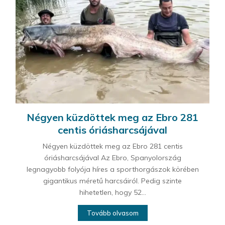
Négyen küzdöttek meg az Ebro 281
centis óriásharcsájával
Négyen küzdöttek meg az Ebro 281 centis
óriásharcsájával Az Ebro, Spanyolország
legnagyobb folyója híres a sporthorgászok körében
gigantikus méretű harcsáiról. Pedig szinte
hihetetlen, hogy 52...
Tovább olvasom