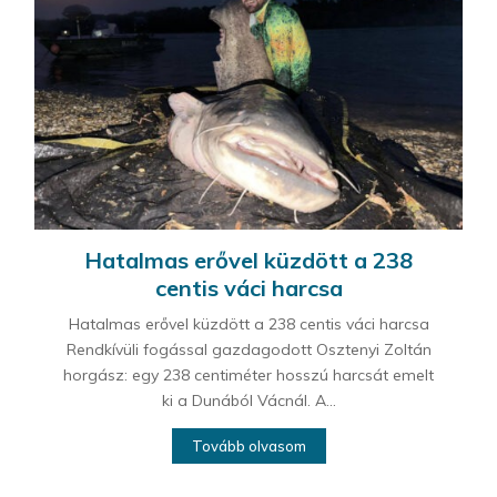
Hatalmas erővel küzdött a 238
centis váci harcsa
Hatalmas erővel küzdött a 238 centis váci harcsa
Rendkívüli fogással gazdagodott Osztenyi Zoltán
horgász: egy 238 centiméter hosszú harcsát emelt
ki a Dunából Vácnál. A...
Tovább olvasom