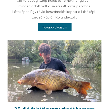
„Jó társaság, szép halak és remek hangulat” –
minden adott volt a sikeres 48 órás pecához
Látóképen Egy rövid beszámolót kapott a Látóképi-
tározó Fábián Rolandéktól,...
Tovább olvasom
25 kiló feletti ponty akadt horogra