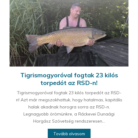
Tigrismogyoróval fogtak 23 kilós
torpedót az RSD-n!
Tigrismogyoróval fogtak 23 kilós torpedót az RSD-
n! Azt már megszokhattuk, hogy hatalmas, kapitális
halak akadnak horogra sorra az RSD-n.
Legnagyobb örömünkre, a Ráckevei Dunaági
Horgász Szövetség rendszeresen...
Tovább olvasom