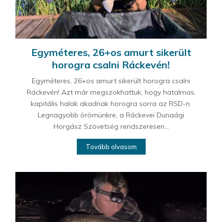
Egyméteres, 26+os amurt sikerült
horogra csalni Ráckevén!
Egyméteres, 26+os amurt sikerült horogra csalni
Ráckevén! Azt már megszokhattuk, hogy hatalmas,
kapitális halak akadnak horogra sorra az RSD-n.
Legnagyobb örömünkre, a Ráckevei Dunaági
Horgász Szövetség rendszeresen...
Tovább olvasom