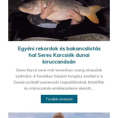
Egyéni rekordok és bakancslistás
hal Seres Karcsiék dunai
kiruccanásán
Seres Karcsi neve már ismerősen cseng olvasóink
számára. A fanatikus folyami horgász ezúttal is a
Dunán próbált szerencsét csapattársával, Kristóffal,
és a kiruccanás emlékezetesre sikerült....
Tovább olvasom