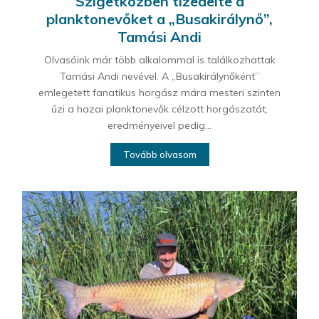
Szigetközben tizedelte a
planktonevőket a „Busakirálynő”,
Tamási Andi
Olvasóink már több alkalommal is találkozhattak
Tamási Andi nevével. A „Busakirálynőként”
emlegetett fanatikus horgász mára mesteri szinten
űzi a hazai planktonevők célzott horgászatát,
eredményeivel pedig...
Tovább olvasom