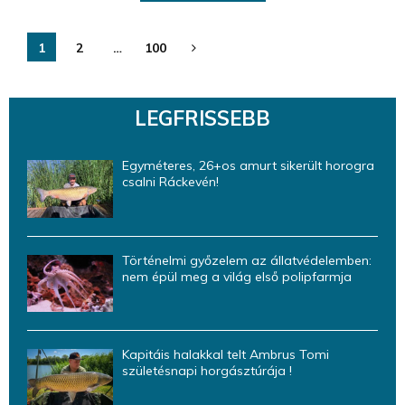
Bejegyzések
1
2
…
100
lapozása
LEGFRISSEBB
Egyméteres, 26+os amurt sikerült horogra
csalni Ráckevén!
Történelmi győzelem az állatvédelemben:
nem épül meg a világ első polipfarmja
Kapitáis halakkal telt Ambrus Tomi
születésnapi horgásztúrája !