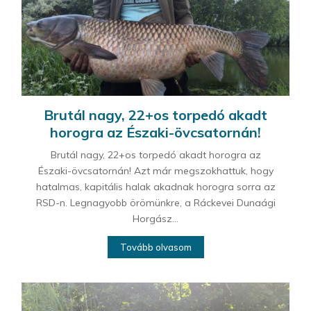
Brutál nagy, 22+os torpedó akadt
horogra az Északi-övcsatornán!
Brutál nagy, 22+os torpedó akadt horogra az
Északi-övcsatornán! Azt már megszokhattuk, hogy
hatalmas, kapitális halak akadnak horogra sorra az
RSD-n. Legnagyobb örömünkre, a Ráckevei Dunaági
Horgász...
Tovább olvasom