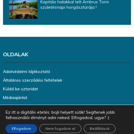
Kapitáis halakkal telt Ambrus Tomi
születésnapi horgásztúrája !
OLDALAK
Adatvédelmi tájékoztató
Általános szerződési feltételek
Küldd be sztoridat
Médiaajánlat
Ez itt a digitális etetés: bojli helyett sütik! Segítenek jobb
felhasználói élményt adni neked. Elfogadod, ugye? :)
Elfogadom
Nem fogadom el
Beállítások
@2023 - halazin.hu. Minden jog fenntartva.