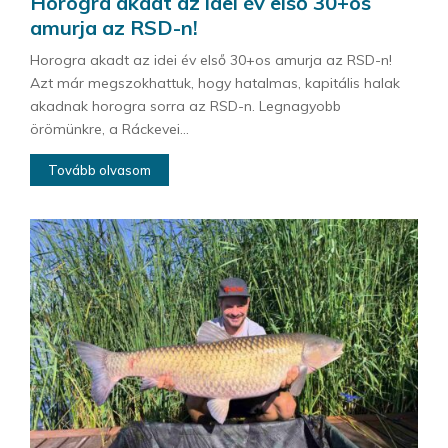
Horogra akadt az idei év első 30+os
amurja az RSD-n!
Horogra akadt az idei év első 30+os amurja az RSD-n!
Azt már megszokhattuk, hogy hatalmas, kapitális halak
akadnak horogra sorra az RSD-n. Legnagyobb
örömünkre, a Ráckevei...
Tovább olvasom