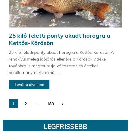
25 kiló feletti ponty akadt horogra a
Kettős-Körösön
25 kiló feletti ponty akadt horogra a Kettős-Körösön A
rendkívül meleg időjárás ellenére a Körösök vidéke
továbbra is megmutatja változatos és értékes
halállományát. Az elmúlt...
Tovább olvasom
Bejegyzések
1
2
…
180
lapozása
LEGFRISSEBB