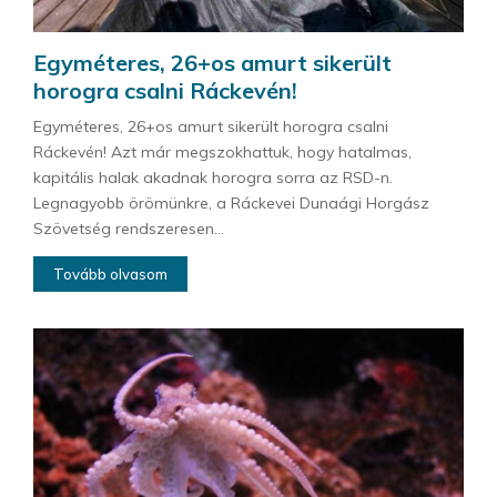
Egyméteres, 26+os amurt sikerült
horogra csalni Ráckevén!
Egyméteres, 26+os amurt sikerült horogra csalni
Ráckevén! Azt már megszokhattuk, hogy hatalmas,
kapitális halak akadnak horogra sorra az RSD-n.
Legnagyobb örömünkre, a Ráckevei Dunaági Horgász
Szövetség rendszeresen...
Tovább olvasom