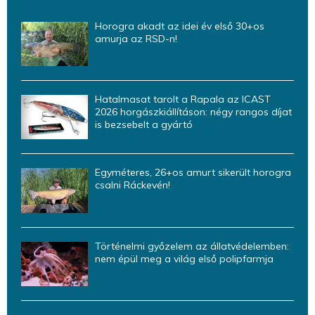
Horogra akadt az idei év első 30+os
amurja az RSD-n!
Hatalmasat tarolt a Rapala az ICAST
2026 horgászkiállításon: négy rangos díjat
is bezsebelt a gyártó
Egyméteres, 26+os amurt sikerült horogra
csalni Ráckevén!
Történelmi győzelem az állatvédelemben:
nem épül meg a világ első polipfarmja