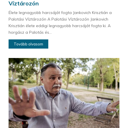
Víztározón
Élete legnagyobb harcsáját fogta Jankovich Krisztián a
Palotási Víztározón A Palotási Víztározón Jankovich
Krisztián élete eddigi legnagyobb harcsáját fogta ki. A
horgász a Palotás és...
Tovább olvasom