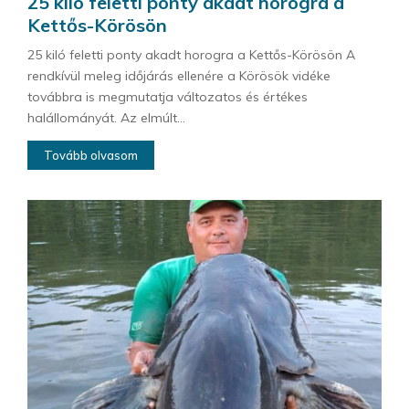
25 kiló feletti ponty akadt horogra a
Kettős-Körösön
25 kiló feletti ponty akadt horogra a Kettős-Körösön A
rendkívül meleg időjárás ellenére a Körösök vidéke
továbbra is megmutatja változatos és értékes
halállományát. Az elmúlt...
Tovább olvasom