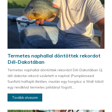
Termetes naphallal döntöttek rekordot
Dél-Dakotában
Termetes naphallal döntöttek rekordot Dél-Dakotában Új
dél-dakotai rekord született a naphal (Pumpkinseed
Sunfish) halfaját illetően, miután egy horgász a Wall-tóból
egy rendkívül termetes példányt fogott....
Tovább olvasom