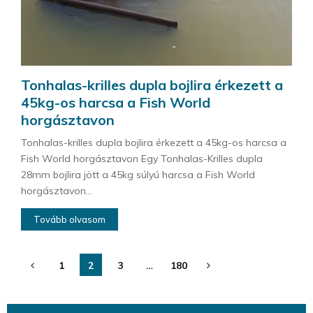
Tonhalas-krilles dupla bojlira érkezett a
45kg-os harcsa a Fish World
horgásztavon
Tonhalas-krilles dupla bojlira érkezett a 45kg-os harcsa a
Fish World horgásztavon Egy Tonhalas-Krilles dupla
28mm bojlira jött a 45kg súlyú harcsa a Fish World
horgásztavon...
Tovább olvasom
Bejegyzések
1
2
3
…
180
lapozása