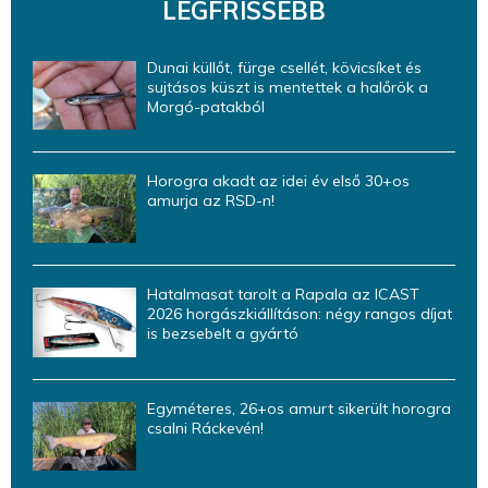
LEGFRISSEBB
Dunai küllőt, fürge csellét, kövicsíket és
sujtásos küszt is mentettek a halőrök a
Morgó-patakból
Horogra akadt az idei év első 30+os
amurja az RSD-n!
Hatalmasat tarolt a Rapala az ICAST
2026 horgászkiállításon: négy rangos díjat
is bezsebelt a gyártó
Egyméteres, 26+os amurt sikerült horogra
csalni Ráckevén!