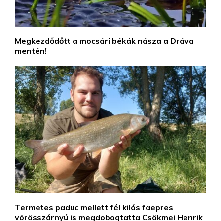
Megkezdődőtt a mocsári békák násza a Dráva
mentén!
Termetes paduc mellett fél kilós faepres
vörösszárnyú is megdobogtatta Csökmei Henrik