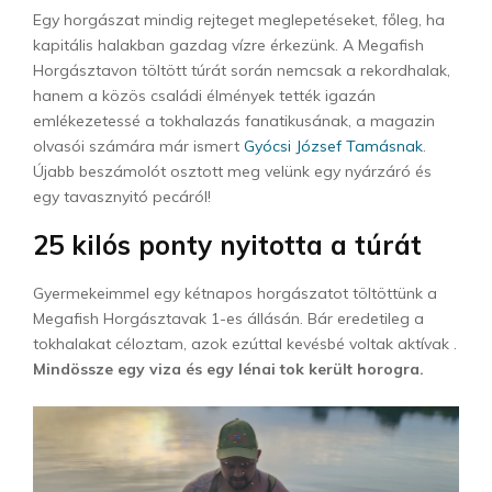
Egy horgászat mindig rejteget meglepetéseket, főleg, ha
kapitális halakban gazdag vízre érkezünk. A Megafish
Horgásztavon töltött túrát során nemcsak a rekordhalak,
hanem a közös családi élmények tették igazán
emlékezetessé a tokhalazás fanatikusának, a magazin
olvasói számára már ismert
Gyócsi József Tamásnak
.
Újabb beszámolót osztott meg velünk egy nyárzáró és
egy tavasznyitó pecáról!
25 kilós ponty nyitotta a túrát
Gyermekeimmel egy kétnapos horgászatot töltöttünk a
Megafish Horgásztavak 1-es állásán. Bár eredetileg a
tokhalakat céloztam, azok ezúttal kevésbé voltak aktívak .
Mindössze egy viza és egy lénai tok került horogra.