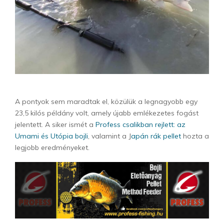
A pontyok sem maradtak el, közülük a legnagyobb egy
23,5 kilós példány volt, amely újabb emlékezetes fogást
jelentett. A siker ismét a
Profess csalikban rejlett: az
Umami és Utópia bojli
, valamint a J
apán rák pellet
hozta a
legjobb eredményeket.