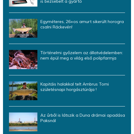
is bezsebelt a gyártó
Egyméteres, 26+os amurt sikerült horogra
csalni Ráckevén!
Történelmi győzelem az állatvédelemben:
nem épül meg a világ első polipfarmja
Kapitáis halakkal telt Ambrus Tomi
születésnapi horgásztúrája !
Az űrből is látszik a Duna drámai apadása
Paksnál