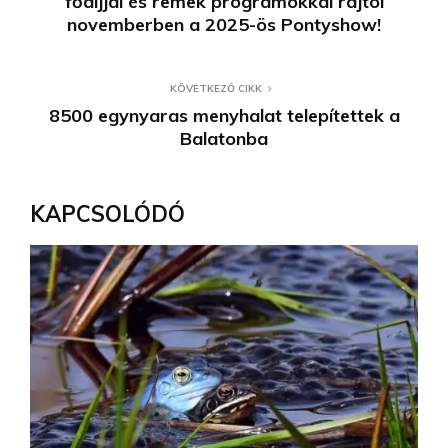
fődíjjal és remek programokkal rajtol
novemberben a 2025-ös Pontyshow!
KÖVETKEZŐ CIKK
8500 egynyaras menyhalat telepítettek a
Balatonba
KAPCSOLÓDÓ