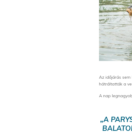
Az időjárás sem
hátráltatták a v
A nap legnagyobb
„
A PARY
BALATON