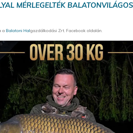
LYAL MÉRLEGELTÉK BALATONVILÁGOS
a a
Balatoni Hal
gazdálkodási Zrt. Facebook oldalán.