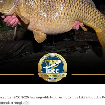
enleg
az IBCC 2025 legnagyobb hala
, és hatalmas lökést adott a
P
atnak a ranglistán.