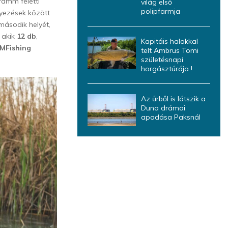
ramm feletti
világ első
polipfarmja
yezések között
második helyét,
, akik
12 db
,
Kapitáis halakkal
MFishing
telt Ambrus Tomi
születésnapi
horgásztúrája !
Az űrből is látszik a
Duna drámai
apadása Paksnál