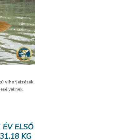
kú viharjelzések
 esélyeknek.
 ÉV ELSŐ
31.18 KG