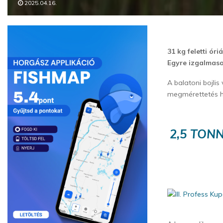
2025.04.16.
31 kg feletti ór
Egyre izgalmasa
A balatoni bojli
megmérettetés h
2,5 TON