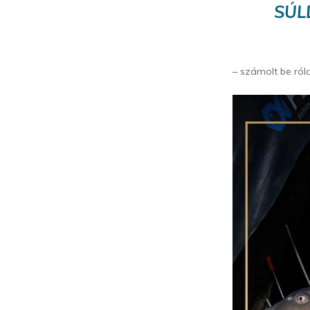
SÚL
– számolt be ról