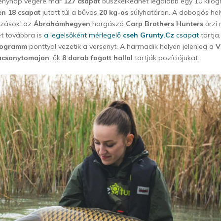
senynap végére már
127 csapat
büszkélkedhet legalább egy 10 kilog
en 18 csapat
jutott túl a bűvös
20 kg-os
súlyhatáron. A dobogós hel
tozások: az
Ábrahámhegyen
horgászó
Carp Brothers Hunters
őrzi 
et továbbra is
a legelsőként mérlegelő
cseh Grunty.Cz
csapat
tartja
ilogramm
ponttyal vezetik a versenyt. A harmadik helyen jelenleg a
V
csonytomajon
, ők
8 darab fogott hallal
tartják pozíciójukat.