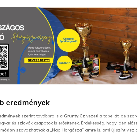
bb eredmények
redmények
szerint továbbra is a
Grunty.Cz
vezeti a tabellát, de szo
ar és szlovák csapatok is erősítenek. Érdekesség, hogy idén elősz
v módon
szavazhatnak a „Nap Horgásza” címre is, ami új színt visz 