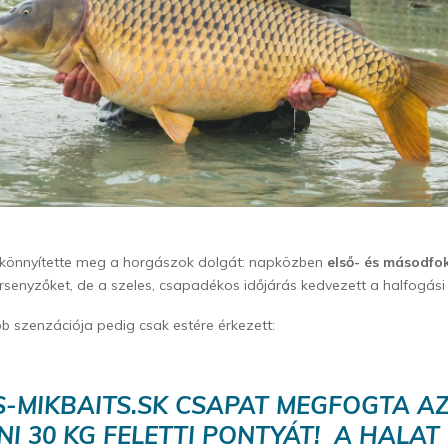
 könnyítette meg a horgászok dolgát: napközben
első- és másodfo
ersenyzőket, de a szeles, csapadékos időjárás kedvezett a halfogási
 szenzációja pedig csak estére érkezett:
S-MIKBAITS.SK CSAPAT MEGFOGTA AZ
I 30 KG FELETTI PONTYÁT! A HALAT 