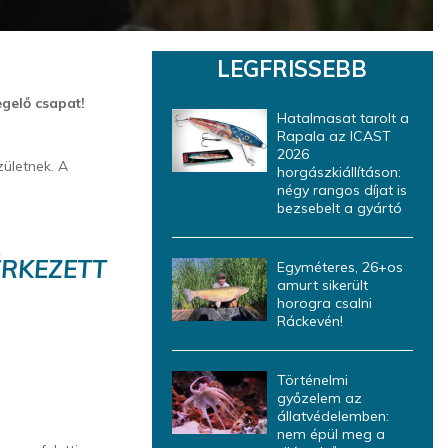
LEGFRISSEBB
egelő csapat!
Hatalmasat tarolt a
Rapala az ICAST
2026
zületnek. A
horgászkiállításon:
négy rangos díjat is
bezsebelt a gyártó
ÉRKEZETT
Egyméteres, 26+os
amurt sikerült
horogra csalni
Ráckevén!
Történelmi
győzelem az
állatvédelemben:
nem épül meg a