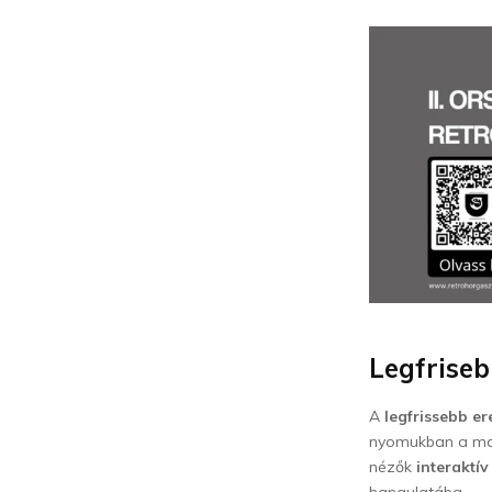
Legfrise
A
legfrissebb e
nyomukban a magy
nézők
interaktí