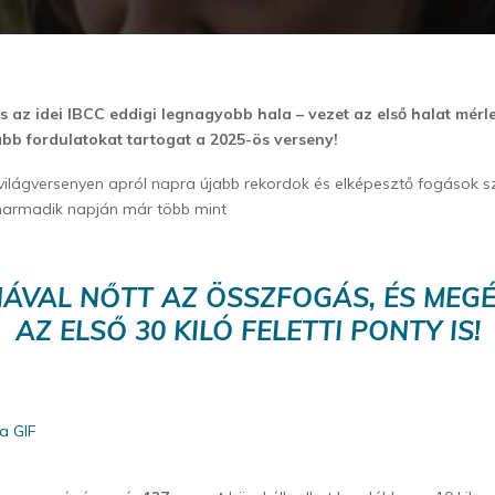
iás az idei IBCC eddigi legnagyobb hala – vezet az első halat mérl
bb fordulatokat tartogat a 2025-ös verseny!
s világversenyen apról napra újabb rekordok és elképesztő fogások s
armadik napján már több mint
NÁVAL NŐTT AZ ÖSSZFOGÁS, ÉS MEG
AZ ELSŐ 30 KILÓ FELETTI PONTY IS!