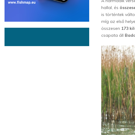
A harmadik ver
hallal, és
összes
is történtek vál
míg az első hely
összesen
173 k
csapata áll
Bada