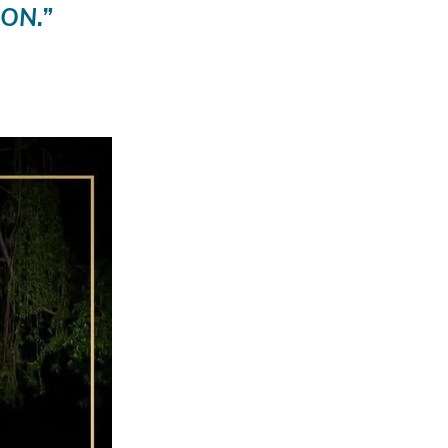
ON.
”