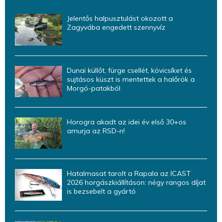
Jelentős halpusztulást okozott a
Zagyvába engedett szennyvíz
Dunai küllőt, fürge csellét, kövicsíket és
sujtásos küszt is mentettek a halőrök a
Morgó-patakból
Horogra akadt az idei év első 30+os
amurja az RSD-n!
Hatalmasat tarolt a Rapala az ICAST
2026 horgászkiállításon: négy rangos díjat
is bezsebelt a gyártó