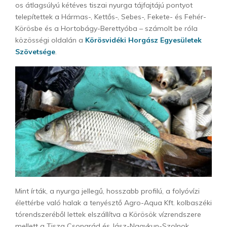
os átlagsúlyú kétéves tiszai nyurga tájfajtájú pontyot
telepítettek a Hármas-, Kettős-, Sebes-, Fekete- és Fehér-
Körösbe és a Hortobágy-Berettyóba – számolt be róla
közösségi oldalán a
Körösvidéki Horgász Egyesületek
Szövetsége
.
Mint írták, a nyurga jellegű, hosszabb profilú, a folyóvízi
élettérbe való halak a tenyésztő Agro-Aqua Kft. kolbaszéki
tórendszeréből lettek elszállítva a Körösök vízrendszere
mellett a Tisza Csongrád és Jász-Nagykun-Szolnok