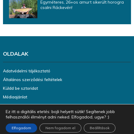
Egyméteres, 26+os amurt sikerült horogra
csalni Ráckevén!
OLDALAK
Adatvédelmi tájékoztató
Általános szerződési feltételek
Küldd be sztoridat
Médiaajánlat
Ez itt a digitális etetés: bojli helyett sütik! Segítenek jobb
felhasználói élményt adni neked. Elfogadod, ugye? :)
Elfogadom
Nem fogadom el
Beállítások
@2023 - halazin.hu. Minden jog fenntartva.