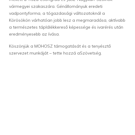
vármegyei szakaszára. Génállományuk eredeti
vadpontyforma, a tógazdasági változatoknál a
Körösökön várhatóan jobb lesz a megmaradása, aktívabb
a természetes táplálékkereső képessége és ivarérés után
eredményesebb az ívása.
Köszönjük a MOHOSZ támogatását és a tenyésztő
szervezet munkáját – tette hozzá aSzövetség.