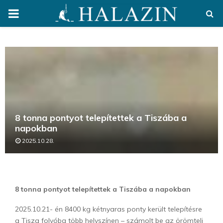
PRIMARY
MENU
8 tonna pontyot telepítettek a Tiszába a
napokban
2025.10.28.
8 tonna pontyot telepítettek a Tiszába a napokban
2025.10.21- én 8400 kg kétnyaras ponty került telepítésre
a Tisza folyóba több helyszínen – számolt be az örömteli