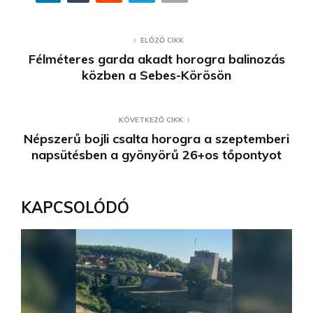
ELŐZŐ CIKK
Félméteres garda akadt horogra balinozás
közben a Sebes-Körösön
KÖVETKEZŐ CIKK
Népszerű bojli csalta horogra a szeptemberi
napsütésben a gyönyörű 26+os tőpontyot
KAPCSOLÓDÓ