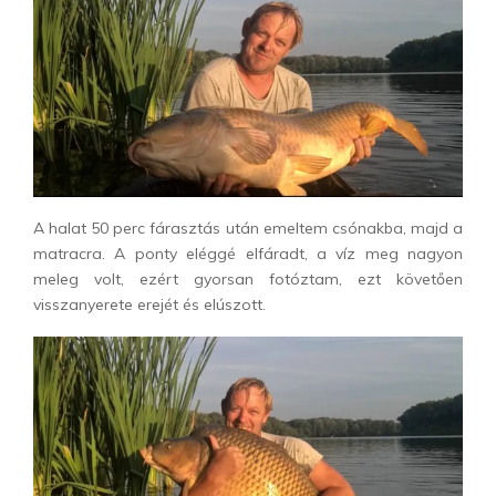
A halat 50 perc fárasztás után emeltem csónakba, majd a
matracra. A ponty eléggé elfáradt, a víz meg nagyon
meleg volt, ezért gyorsan fotóztam, ezt követően
visszanyerete erejét és elúszott.