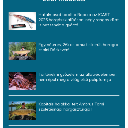
Hatalmasat tarolt a Rapala az ICAST
2026 horgászkiállításon: négy rangos díjat
is bezsebelt a gyártó
Egyméteres, 26+os amurt sikerült horogra
csalni Ráckevén!
Történelmi győzelem az állatvédelemben:
nem épül meg a világ első polipfarmja
Kapitáis halakkal telt Ambrus Tomi
születésnapi horgásztúrája !