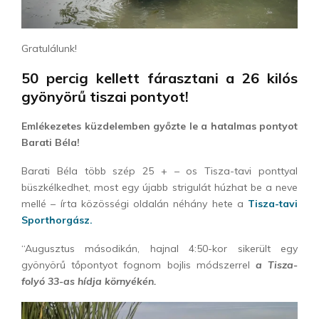
Gratulálunk!
50 percig kellett fárasztani a 26 kilós
gyönyörű tiszai pontyot!
Emlékezetes küzdelemben győzte le a hatalmas pontyot
Barati Béla!
Barati Béla több szép 25 + – os Tisza-tavi ponttyal
büszkélkedhet, most egy újabb strigulát húzhat be a neve
mellé – írta közösségi oldalán néhány hete a
Tisza-tavi
Sporthorgász.
“Augusztus másodikán, hajnal 4:50-kor sikerült egy
gyönyörű tőpontyot fognom bojlis módszerrel
a Tisza-
folyó 33-as hídja környékén.