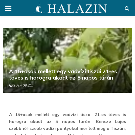
PRIMARY
MENU
A 15+osok mellett egy vadvízi tiszai 21-es
töves is horogra akadt az 5 napos túrán
2024.09.21.
A 15+osok mellett egy vadvízi tiszai 21-es töves is
horogra akadt az 5 napos túrán! Bencze Lajos
szebbnél-szebb vadízi pontyokat merített meg a Tiszán,