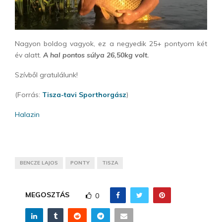
Nagyon boldog vagyok, ez a negyedik 25+ pontyom két
év alatt.
A hal pontos súlya 26,50kg volt.
Szívből gratulálunk!
(Forrás:
Tisza-tavi Sporthorgász
)
Halazin
BENCZE LAJOS
PONTY
TISZA
MEGOSZTÁS
0