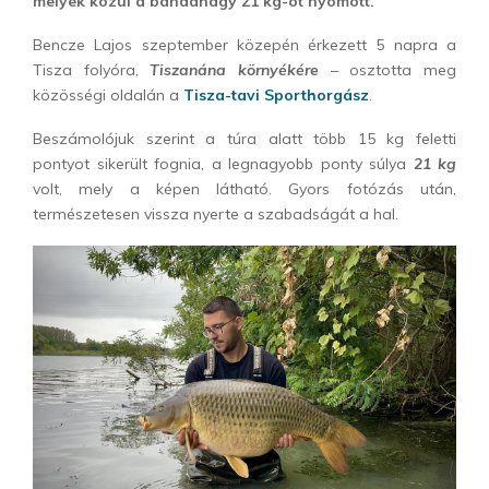
melyek közül a bandanagy 21 kg-ot nyomott.
Bencze Lajos szeptember közepén érkezett 5 napra a
Tisza folyóra,
Tiszanána környékére
– osztotta meg
közösségi oldalán a
Tisza-tavi Sporthorgász
.
Beszámolójuk szerint a túra alatt több 15 kg feletti
pontyot sikerült fognia, a legnagyobb ponty súlya
21 kg
volt, mely a képen látható. Gyors fotózás után,
természetesen vissza nyerte a szabadságát a hal.