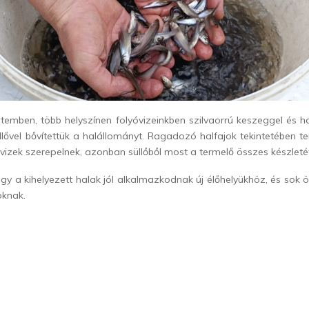
 ütemben, több helyszínen folyóvizeinkben szilvaorrú keszeggel és h
lővel bővítettük a halállományt. Ragadozó halfajok tekintetében ter
 vizek szerepelnek, azonban süllőből most a termelő összes készletét
gy a kihelyezett halak jól alkalmazkodnak új élőhelyükhöz, és sok
knak.