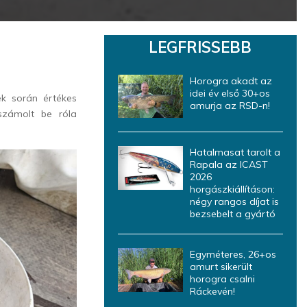
LEGFRISSEBB
Horogra akadt az
idei év első 30+os
ek során értékes
amurja az RSD-n!
számolt be róla
Hatalmasat tarolt a
Rapala az ICAST
2026
horgászkiállításon:
négy rangos díjat is
bezsebelt a gyártó
Egyméteres, 26+os
amurt sikerült
horogra csalni
Ráckevén!