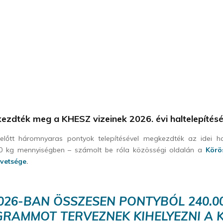
ezdték meg a KHESZ vizeinek 2026. évi haltelepítésé
előtt háromnyaras pontyok telepítésével megkezdték az idei h
0 kg mennyiségben – számolt be róla közösségi oldalán a
Körö
övetsége
.
026-BAN ÖSSZESEN PONTYBÓL 240.0
GRAMMOT TERVEZNEK KIHELYEZNI A 