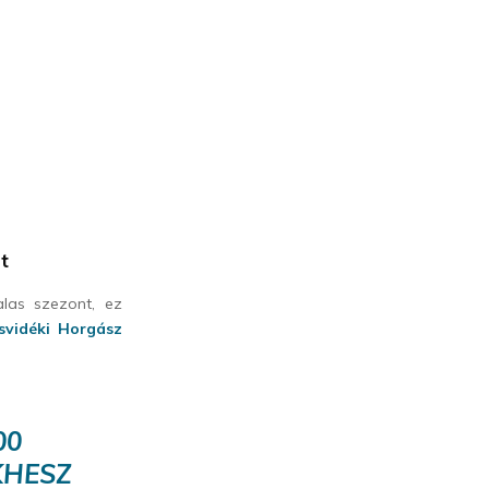
t
alas szezont, ez
svidéki Horgász
00
KHESZ