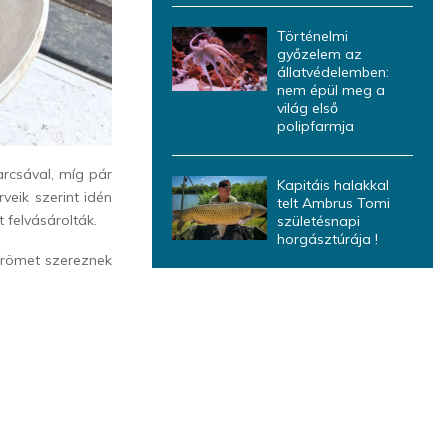
Történelmi
győzelem az
állatvédelemben:
nem épül meg a
világ első
polipfarmja
arcsával, míg pár
Kapitáis halakkal
veik szerint idén
telt Ambrus Tomi
 felvásárolták.
születésnapi
horgásztúrája !
 örömet szereznek