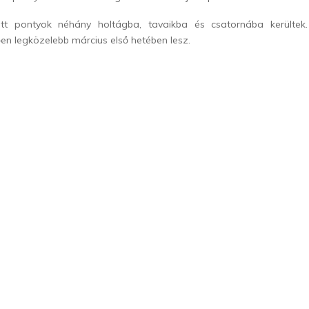
tt pontyok néhány holtágba, tavaikba és csatornába kerültek.
ően legközelebb március első hetében lesz.