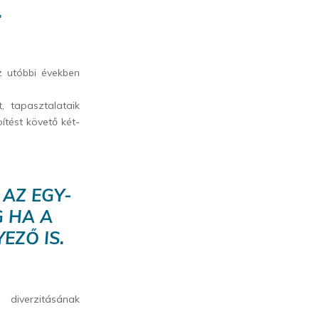
.
z utóbbi években
, tapasztalataik
ítést követő két-
 AZ EGY-
G HA A
EZŐ IS.
 diverzitásának