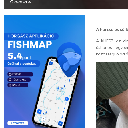
2026.04.07.
A harcsa és süll
A KHESZ az elmú
őshonos, egybe
közösségi oldal