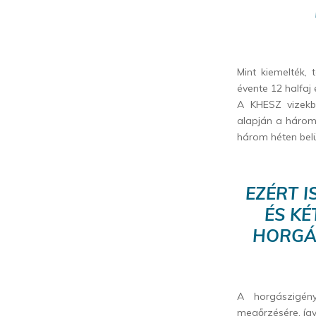
Mint kiemelték,
évente 12 halfaj 
A KHESZ vizekbe
alapján a háromé
három héten belül
EZÉRT I
ÉS KÉ
HORGÁS
A horgászigény
megőrzésére, így 