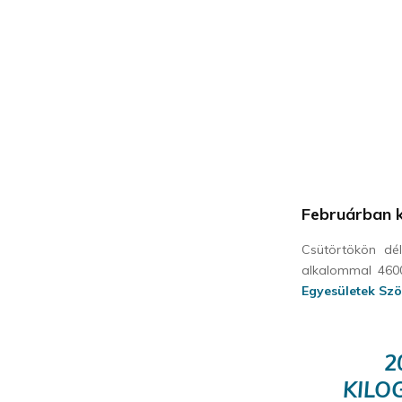
Februárban k
Csütörtökön dél
alkalommal 460
Egyesületek Sz
2
KILO