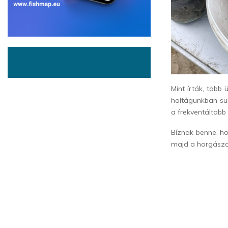
Mint írták, több
holtágunkban sül
a frekventáltabb
Bíznak benne, ho
majd a horgászo