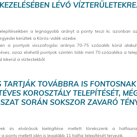
KEZELÉSÉBEN LÉVŐ VÍZTERÜLETEKRE
 telepítéseikben a legnagyobb arányt a ponty teszi ki, azonban a
egyedei kerültek a Körös-vidék vizeibe.
n a pontyok visszafogási aránya 70-75 százalék körül alakult
ves, azaz elvihető pontyok szintén több mint 70 százaléka a telep
 kikerül a víztestekből.
S TARTJÁK TOVÁBBRA IS FONTOSNAK
TÉVES KOROSZTÁLY TELEPÍTÉSÉT, MÉ
ZAT SORÁN SOKSZOR ZAVARÓ TÉNY
ek és elvárások kielégítése mellett törekszenk a halfauna
a ponty mellett idén is legalább 11 halfaj telepítését tervezik.