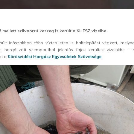
ő mellett szilvaorrú keszeg is került a KHESZ vizeibe
lt időszakban több vízterületen is haltelepítést végzett, melyn
n horgászati szempontból jelentős fajok kerültek vizeinkbe – 
án a
Körösvidéki Horgász Egyesületek Szövetsége
.