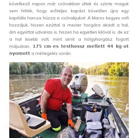
következő napon már csónakban ültek és szinte maguk
sem hitték, hogy erőteljes kapást követően újra egy
kapitális harcsa húzza a csónakjukat. A Maros kegyes volt
hozzájuk, hiszen ezúttal a mester horgára akadt a hal,
ám egyúttal udvarias is, hiszen ha egyetlen kilóval is, de ez
a hal kisebb volt, mint amit a hölgyhorgász fogott
májusban, 𝟭𝟳𝟱 𝗰𝗺-𝗲𝘀 𝘁𝗲𝘀𝘁𝗵𝗼𝘀𝘀𝘇 𝗺𝗲𝗹𝗹𝗲𝘁𝘁 𝟰𝟰 𝗸𝗴-𝗼𝘁
𝗻𝘆𝗼𝗺𝗼𝘁𝘁 a mérlegelés során.