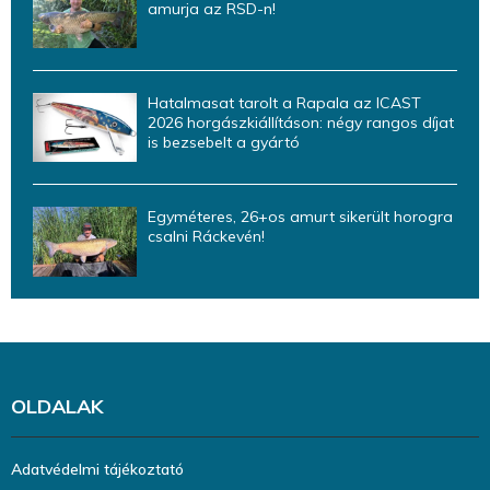
amurja az RSD-n!
Hatalmasat tarolt a Rapala az ICAST
2026 horgászkiállításon: négy rangos díjat
is bezsebelt a gyártó
Egyméteres, 26+os amurt sikerült horogra
csalni Ráckevén!
OLDALAK
Adatvédelmi tájékoztató