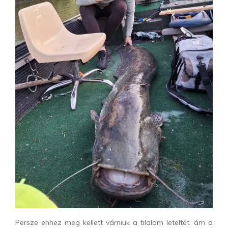
Persze ehhez meg kellett várniuk a tilalom leteltét, ám a