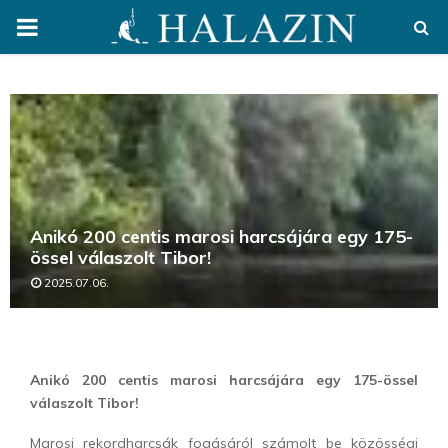
PRIMARY
MENU
Anikó 200 centis marosi harcsájára egy 175-
össel válaszolt Tibor!
2025.07.06.
Anikó 200 centis marosi harcsájára egy 175-össel
válaszolt Tibor!
Marosi rekordharcsák fogásáról számolt be közösségi