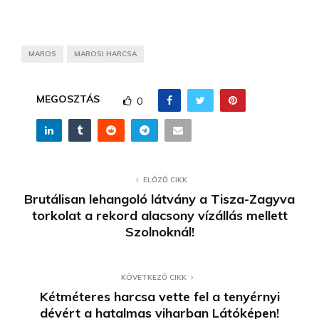
MAROS
MAROSI HARCSA
MEGOSZTÁS
0
ELŐZŐ CIKK
Brutálisan lehangoló látvány a Tisza-Zagyva
torkolat a rekord alacsony vízállás mellett
Szolnoknál!
KÖVETKEZŐ CIKK
Kétméteres harcsa vette fel a tenyérnyi
dévért a hatalmas viharban Látóképen!