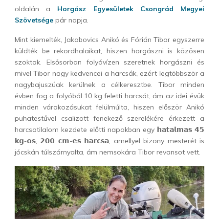
oldalán a
Horgász Egyesületek Csongrád Megyei
Szövetsége
pár napja.
Mint kiemelték, Jakabovics Anikó és Fórián Tibor egyszerre
küldték be rekordhalaikat, hiszen horgászni is közösen
szoktak. Elsősorban folyóvízen szeretnek horgászni és
mivel Tibor nagy kedvencei a harcsák, ezért legtöbbször a
nagybajuszúak kerülnek a célkeresztbe. Tibor minden
évben fog a folyóból 10 kg feletti harcsát, ám az idei évük
minden várakozásukat felülmúlta, hiszen először Anikó
puhatestűvel csalizott fenekező szerelékére érkezett a
harcsatilalom kezdete előtti napokban egy 𝗵𝗮𝘁𝗮𝗹𝗺𝗮𝘀 𝟰𝟱
𝗸𝗴-𝗼𝘀, 𝟮𝟬𝟬 𝗰𝗺-𝗲𝘀 𝗵𝗮𝗿𝗰𝘀𝗮, amellyel bizony mesterét is
jócskán túlszárnyalta, ám nemsokára Tibor revansot vett.