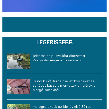
LEGFRISSEBB
Jelentős halpusztulást okozott a
Zagyvába engedett szennyvíz
Dunai küllőt, fürge csellét, kövicsíket és
sujtásos küszt is mentettek a halőrök a
Morgó-patakból
Horogra akadt az idei év első 30+os