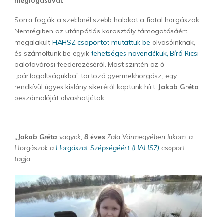
megfogásával.
Sorra fogják a szebbnél szebb halakat a fiatal horgászok.
Nemrégiben az utánpótlás korosztály támogatásáért
megalakult
HAHSZ csoportot mutattuk be
olvasóinknak,
és számoltunk be egyik
tehetséges növendékük, Bíró Ricsi
palotavárosi feederezéséről. Most szintén az ő
„párfogoltságukba” tartozó gyermekhorgász, egy
rendkívül ügyes kislány sikeréről kaptunk hírt.
Jakab Gréta
beszámolóját olvashatjátok.
„Jakab Gréta
vagyok,
8 éves
Zala Vármegyében lakom, a
Horgászok a
Horgászat Szépségéért (HAHSZ)
csoport
tagja.