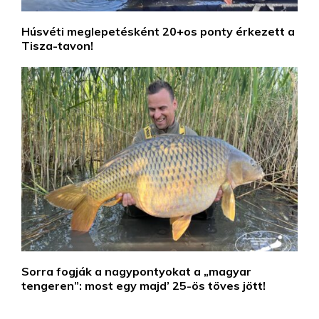
Húsvéti meglepetésként 20+os ponty érkezett a
Tisza-tavon!
Sorra fogják a nagypontyokat a „magyar
tengeren”: most egy majd’ 25-ös töves jött!