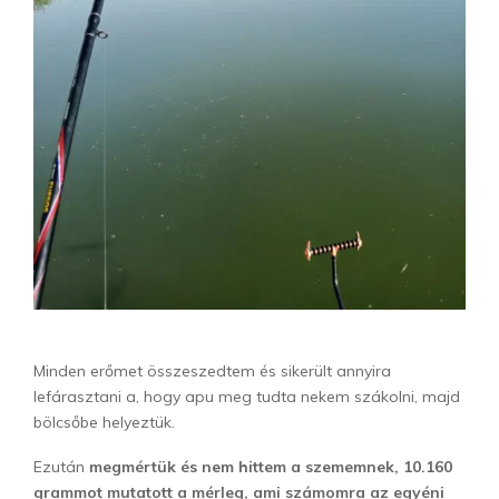
Minden erőmet összeszedtem és sikerült annyira
lefárasztani a, hogy apu meg tudta nekem szákolni, majd
bölcsőbe helyeztük.
Ezután
megmértük és nem hittem a szememnek, 10.160
grammot mutatott a mérleg, ami számomra az
egyéni