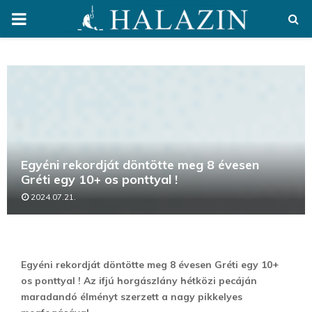
PRIMARY
MENU
Egyéni rekordját döntötte meg 8 évesen
Gréti egy 10+ os ponttyal !
2024.07.21.
Egyéni rekordját döntötte meg 8 évesen Gréti egy 10+
os ponttyal ! Az ifjú horgászlány hétközi pecáján
maradandó élményt szerzett a nagy pikkelyes