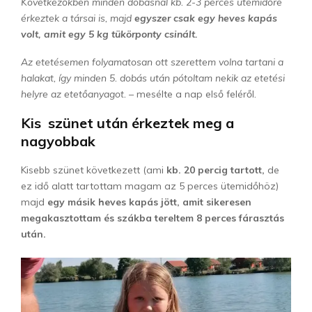
Következőkben minden dobásnál kb. 2-3 perces ütemidőre
érkeztek a társai is, majd
egyszer csak egy heves kapás
volt, amit egy 5 kg tükörponty csinált.
Az etetésemen folyamatosan ott szerettem volna tartani a
halakat, így minden 5. dobás után pótoltam nekik az etetési
helyre az etetőanyagot. –
mesélte a nap első feléről
.
Kis szünet után érkeztek meg a
nagyobbak
Kisebb szünet következett (ami
kb. 20 percig tartott,
de
ez idő alatt tartottam magam az 5 perces ütemidőhöz)
majd
egy másik heves kapás jött, amit sikeresen
megakasztottam és szákba tereltem 8 perces fárasztás
után.