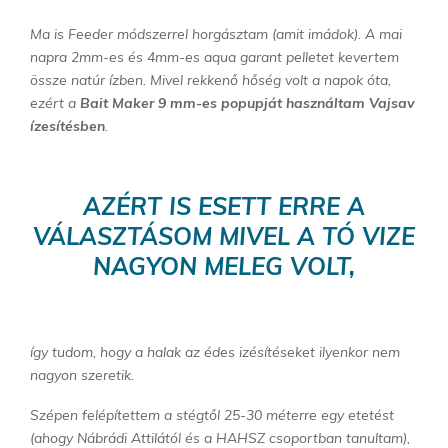
Ma is Feeder módszerrel horgásztam (amit imádok). A mai
napra 2mm-es és 4mm-es aqua garant pelletet kevertem
össze natúr ízben. Mivel rekkenő hőség volt a napok óta,
ezért a
Bait Maker 9 mm-es popupját használtam Vajsav
ízesítésben
.
AZÉRT IS ESETT ERRE A
VÁLASZTÁSOM MIVEL A TÓ VIZE
NAGYON MELEG VOLT,
így tudom, hogy a halak az édes izésítéseket ilyenkor nem
nagyon szeretik.
Szépen felépítettem a stégtől 25-30 méterre egy etetést
(ahogy Nábrádi Attilától és a HAHSZ csoportban tanultam),