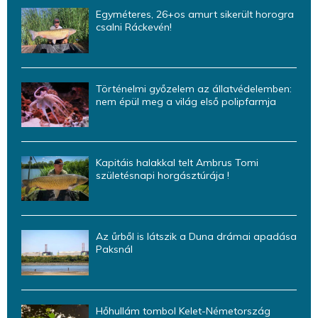
Egyméteres, 26+os amurt sikerült horogra
csalni Ráckevén!
Történelmi győzelem az állatvédelemben:
nem épül meg a világ első polipfarmja
Kapitáis halakkal telt Ambrus Tomi
születésnapi horgásztúrája !
Az űrből is látszik a Duna drámai apadása
Paksnál
Hőhullám tombol Kelet-Németország