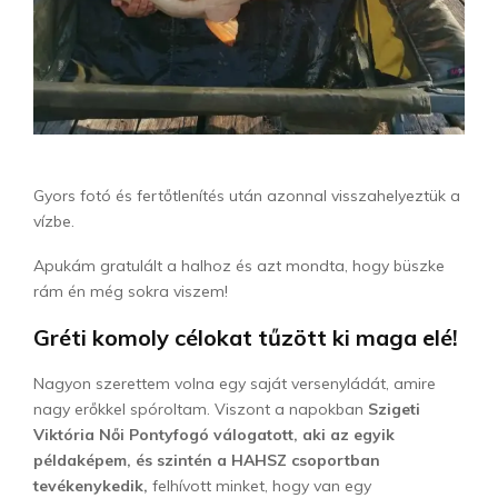
Gyors fotó és fertőtlenítés után azonnal visszahelyeztük a
vízbe.
Apukám gratulált a halhoz és azt mondta, hogy büszke
rám én még sokra viszem!
Gréti komoly célokat tűzött ki maga elé!
Nagyon szerettem volna egy saját versenyládát, amire
nagy erőkkel spóroltam. Viszont a napokban
Szigeti
Viktória Női Pontyfogó válogatott, aki az egyik
példaképem, és szintén a HAHSZ csoportban
tevékenykedik,
felhívott minket, hogy van egy