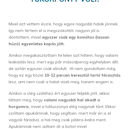
Mivel azt vettem észre, hogy egyre nagyobb halak jönnek,
így nem tértem el a megszokottól, nagyon jól is
döntöttem, mivel
egyszer csak egy komótos (lassan
húzó) egyenletes kapás jött.
Amikor megakasztottam hirtelen azt hittem, hogy valami
leakadás lesz, mert egy pár másodpercig egyhelyben állt,
de aztán egyszer csak elindult, itt nem gondoltam még,
hogy ez egy közel
10-12 percen keresztül tartó fárasztás
lesz, ami nem csak a halat viseli meg, hanem engem is.
Amikor a stég széléhez ért egyszer feljebb jött, akkor
láttam meg, hogy
valami nagyobb hal akadt a
horgomra,
mivel a hátuszonya elég nagynak tűnt. Ekkor
szóltam apukámnak, hogy segítsen, mert már én is el
vagyok fáradva, a hal meg csak jobbra-balra ment.
Apukámnak nem adtam át a botot mivel