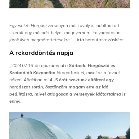
Egyesületi Horgászversenyen már tavaly is indultam ott
sikerült egy második helyet megnyernem. Folyamatosan
járok ilyen megmérettetésekre.”
– írta bemutatkozásként.
A rekorddöntés napja
„2024.07.16-án apukámmal a
Sárberki Horgásztó és
Szabadidő Központba
látogattunk el, mivel az a favorit
nálam. Általában mi
4 -5 órát szoktunk eltölteni egy
horgászat során, ösztönzöm magam erre az idő
beállításra, mivel átlagosan a versenyek időtartalma is
ennyi.