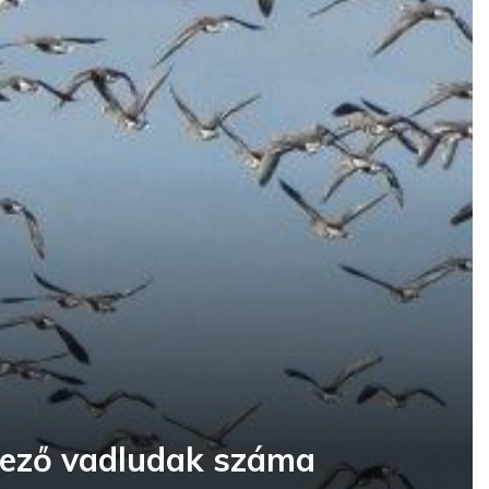
kező vadludak száma