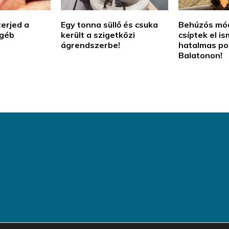
terjed a
Egy tonna süllő és csuka
Behúzós mó
 géb
került a szigetközi
csíptek el i
ágrendszerbe!
hatalmas po
Balatonon!