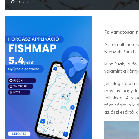
2025.12.17.
Folyamatosan n
Az elmúlt hete
Nemzeti Park Kis
Mint írták, a f
valamint a körny
Jelenleg több m
most is nagy lil
felbukkan 4-5 p
távolságra is ki
az őszi esőktől k