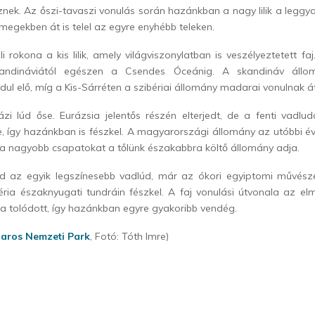
ek. Az őszi-tavaszi vonulás során hazánkban a nagy lilik a leggya
egekben át is telel az egyre enyhébb teleken.
li rokona a kis lilik, amely világviszonylatban is veszélyeztetett fa
kandináviától egészen a Csendes Óceánig. A skandináv áll
ul elő, míg a Kis-Sárréten a szibériai állomány madarai vonulnak át
zi lúd őse. Eurázsia jelentős részén elterjedt, de a fenti vadlud
, így hazánkban is fészkel. A magyarországi állomány az utóbbi é
a nagyobb csapatokat a tőlünk északabbra költő állomány adja.
d az egyik legszínesebb vadlúd, már az ókori egyiptomi művész
éria északnyugati tundráin fészkel. A faj vonulási útvonala az el
a tolódott, így hazánkban egyre gyakoribb vendég.
aros Nemzeti Park
, Fotó: Tóth Imre)