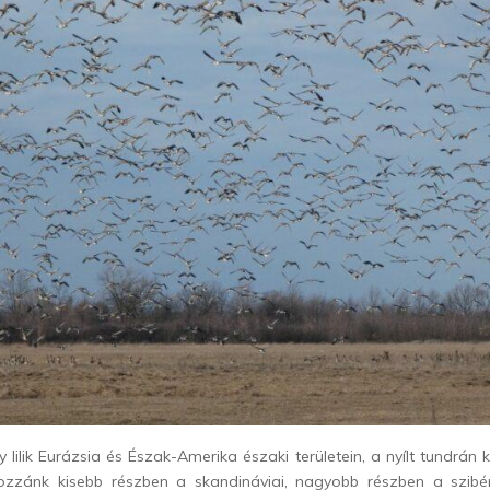
 lilik Eurázsia és Észak-Amerika északi területein, a nyílt tundrán 
Hozzánk kisebb részben a skandináviai, nagyobb részben a szibér