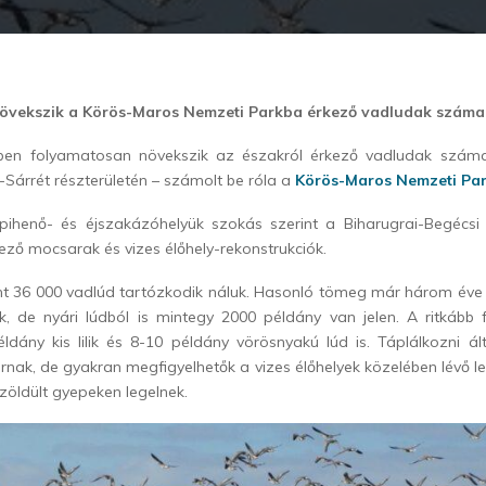
övekszik a Körös-Maros Nemzeti Parkba érkező vadludak száma
kben folyamatosan növekszik az északról érkező vadludak szám
-Sárrét részterületén – számolt be róla a
Körös-Maros Nemzeti Pa
ő pihenő- és éjszakázóhelyük szokás szerint a Biharugrai-Begécsi 
ező mocsarak és vizes élőhely-rekonstrukciók.
int 36 000 vadlúd tartózkodik náluk. Hasonló tömeg már három éve
ik, de nyári lúdból is mintegy 2000 példány van jelen. A ritkább
éldány kis lilik és 8-10 példány vörösnyakú lúd is. Táplálkozni á
járnak, de gyakran megfigyelhetők a vizes élőhelyek közelében lévő le
izöldült gyepeken legelnek.