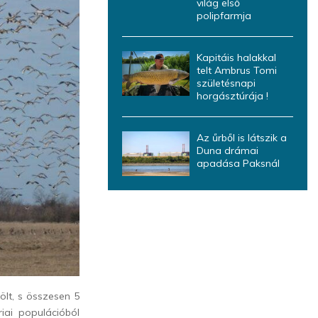
világ első
polipfarmja
Kapitáis halakkal
telt Ambrus Tomi
születésnapi
horgásztúrája !
Az űrből is látszik a
Duna drámai
apadása Paksnál
költ, s összesen 5
iai populációból