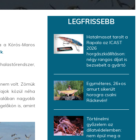
LEGFRISSEBB
Hatalmasat tarolt a
Rapala az ICAST
a a Körös-Maros
2026
rk
.
horgászkiállításon:
négy rangos díjat is
halastórendszer,
bezsebelt a gyártó
Egyméteres, 26+os
 nem volt. Zömük
amurt sikerült
 fajok közül néha
horogra csalni
ltalában nagyobb
Ráckevén!
gelőkön is, amint
Történelmi
győzelem az
állatvédelemben:
nem épül meg a