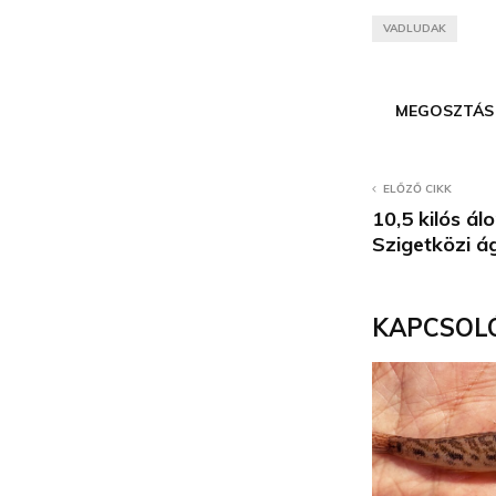
VADLUDAK
MEGOSZTÁS
ELŐZŐ CIKK
10,5 kilós á
Szigetközi á
KAPCSOL