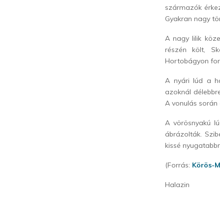
származók érkezn
Gyakran nagy töm
A nagy lilik köze
részén költ, S
Hortobágyon ford
A nyári lúd a há
azoknál délebbre
A vonulás során 
A vörösnyakú lú
ábrázolták. Szib
kissé nyugatabbr
(Forrás:
Körös-M
Halazin