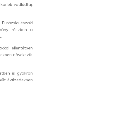
koribb vadlúdfaj.
j. Eurázsia északi
omány részben a
.
akkal ellentétben
vekben növekszik.
etben is gyakran
múlt évtizedekben