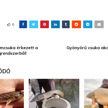
0
lomcsuka érkezett a
Gyönyörű csuka aka
grendszerből!
ÓDÓ