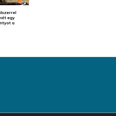
dszerrel
smét egy
ntyot a