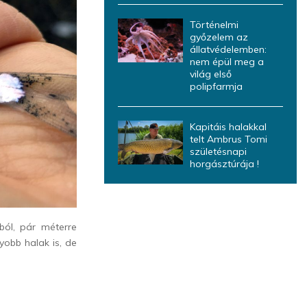
Történelmi
győzelem az
állatvédelemben:
nem épül meg a
világ első
polipfarmja
Kapitáis halakkal
telt Ambrus Tomi
születésnapi
horgásztúrája !
ól, pár méterre
yobb halak is, de