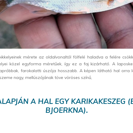
ikkelyeinek mérete az oldalvonaltól fölfelé haladva a felére csök
kelyei közel egyforma méretűek, így ez a faj kizárható. A laposke
i apróbbak, farokalatti úszója hosszabb. A képen látható hal orra le
ú, szeme nagy, mellúszójának töve vöröses színű,
ALAPJÁN A HAL EGY KARIKAKESZEG (
BJOERKNA
).