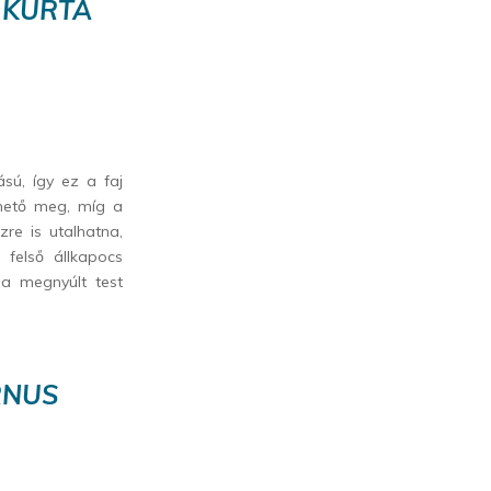
 KURTA
sú, így ez a faj
lhető meg, míg a
zre is utalhatna,
felső állkapocs
 a megnyúlt test
RNUS