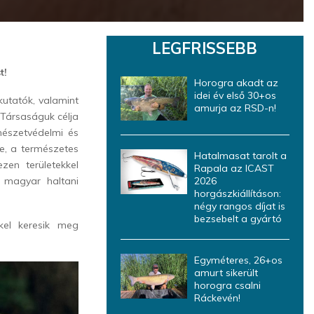
LEGFRISSEBB
t!
Horogra akadt az
idei év első 30+os
kutatók, valamint
amurja az RSD-n!
 Társaságuk célja
rmészetvédelmi és
e, a természetes
Hatalmasat tarolt a
zen területekkel
Rapala az ICAST
 magyar haltani
2026
horgászkiállításon:
négy rangos díjat is
bezsebelt a gyártó
kkel keresik meg
Egyméteres, 26+os
amurt sikerült
horogra csalni
Ráckevén!