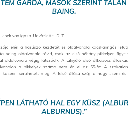
NTEM GARDA, MÁSOK SZERINT TALÁN
BAING.
kinek van igaza. Üdvözlettel: D. T.
zója eléri a hasúszó kezdetét és oldalvonala kacskaringós lefutá
rta baing oldalvonala rövid, csak az első néhány pikkelyen figye
l oldalvonala végig látszódik. A túlnyúló alsó állkapocs állasküs
alvonalon a pikkelyek száma nem éri el az 55-öt. A szokatlan 
 közben sérülhetett meg. A felső állású száj, a nagy szem és
ÉPEN LÁTHATÓ HAL EGY KÜSZ (ALBU
ALBURNUS).”