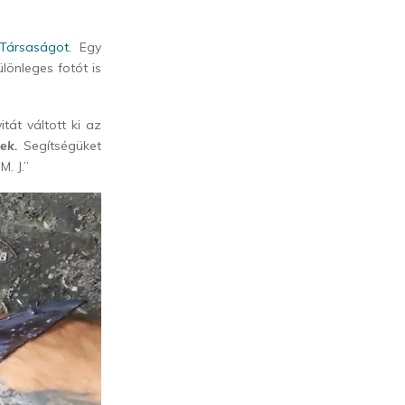
Társaságot.
Egy
lönleges fotót is
tát váltott ki az
ek.
Segítségüket
. J.”