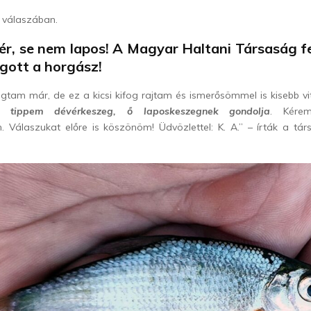
g válaszában.
r, se nem lapos! A Magyar Haltani Társaság f
gott a horgász!
ogtam már, de ez a kicsi kifog rajtam és ismerősömmel is kisebb 
 tippem dévérkeszeg, ő laposkeszegnek gondolja
. Kére
. Válaszukat előre is köszönöm! Üdvözlettel: K. A.” – írták a tár