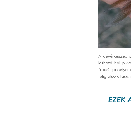
A dévérkeszeg p
látható hal pik
állású, pikkelye
félig alsó állás
EZEK 