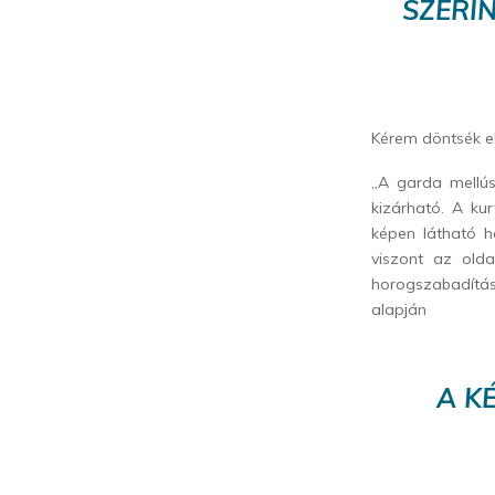
SZERI
Kérem döntsék el 
„A garda mellús
kizárható. A ku
képen látható ha
viszont az old
horogszabadítás
alapján
A K