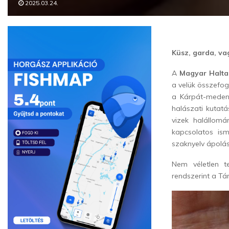
2025.03.24.
Küsz, garda, va
A
Magyar Halta
a velük összefog
a Kárpát-medence
halászati kutat
vizek halállomá
kapcsolatos is
szaknyelv ápolás
Nem véletlen te
rendszerint a Tá