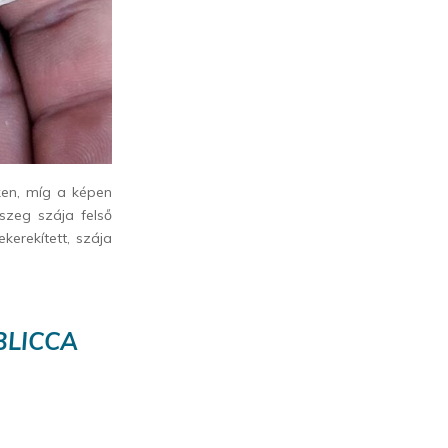
ken, míg a képen
szeg szája felső
kerekített, szája
BLICCA