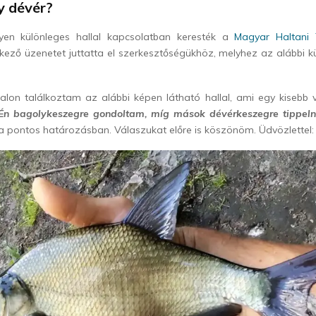
y dévér?
lyen különleges hallal kapcsolatban keresték a
Magyar Haltani 
kező üzenetet juttatta el szerkesztőségükhöz, melyhez az alábbi kü
lon találkoztam az alábbi képen látható hallal, ami egy kisebb vi
Én bagolykeszegre gondoltam, míg mások dévérkeszegre tippeln
a pontos határozásban. Válaszukat előre is köszönöm. Üdvözlettel: M