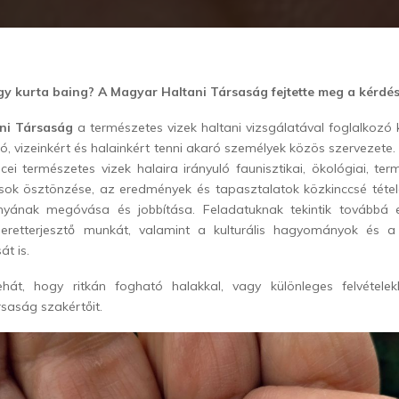
gy kurta baing? A Magyar Haltani Társaság fejtette meg a kérdés
ni Társaság
a természetes vizek haltani vizsgálatával foglalkozó 
ó, vizeinkért és halainkért tenni akaró személyek közös szervezete.
i természetes vizek halaira irányuló faunisztikai, ökológiai, te
ások ösztönzése, az eredmények és tapasztalatok közkinccsé tétel
nyának megóvása és jobbítása. Feladatuknak tekintik továbbá e
meretterjesztő munkát, valamint a kulturális hagyományok és a
át is.
hát, hogy ritkán fogható halakkal, vagy különleges felvétele
rsaság szakértőit.