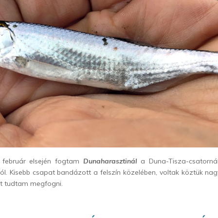
 február elsején fogtam
Dunaharasztinál
a Duna-Tisza-csatornáb
ól. Kisebb csapat bandázott a felszín közelében, voltak köztük nag
et tudtam megfogni.