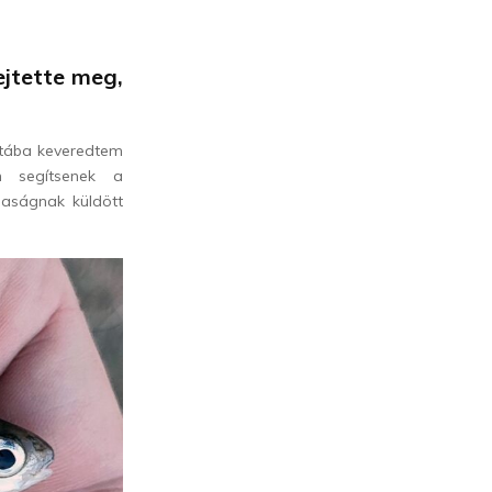
ejtette meg,
vitába keveredtem
m segítsenek a
saságnak küldött