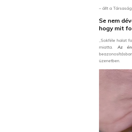
– állt a Társasá
Se nem dévé
hogy mit fo
„Sokféle halat f
miatta.
Az én
beazonosításban
üzenetben.