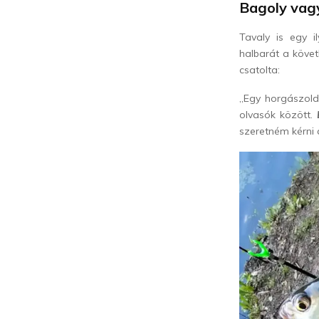
Bagoly vag
Tavaly is egy i
halbarát a követ
csatolta:
„Egy horgászolda
olvasók között.
szeretném kérni 