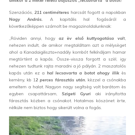
amikor a 2 méter feletti bajuszos „lecsavarta” a botot!
Szenzációs,
211 centiméteres
harcsát fogott a napokban
Nagy András.
A kapitális hal fogásáról a
következőképpen számolt be magazinoldalunknak:
„Röviden annyi, hogy
az èv első kuttyogatása vol
t,
nehezen indult, de amikor megtaláltam azt a mèlysèget
ahol a Kanadaigiliszta+nadály kombót felkínáljam hamar
megtörtènt a kapás. Össze-vissza forgott a szèl, igy
nehezen tudtunk rajta maradni a jó pályán. 2 maszatolós
kapás után ez a
hal lecsavarta a botot ahogy illik
ès
kemèny, kb 1
2 perces fárasztás után
, kèzzel a csónakba
emeltem a halat. Nagyon nagy segítsèg volt barátom ès
egyben csapattársam,
Szigeti Gyuri
aki irányította
fárasztás közben a csónakot. Hatalmas köszönet èrte,
nèlküle nem biztos hogy sikerült volna a fogás.