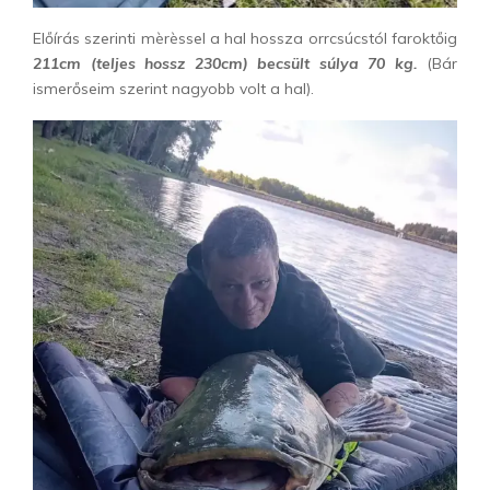
Előírás szerinti mèrèssel a hal hossza orrcsúcstól faroktőig
211cm (teljes hossz 230cm) becsült súlya 70 kg.
(Bár
ismerőseim szerint nagyobb volt a hal).