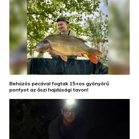
Behúzós pecával fogtak 15+os gyönyörű
pontyot az őszi hajdúsági tavon!