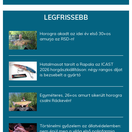
LEGFRISSEBB
Horogra akadt az idei év első 30+os
amurja az RSD-n!
Hatalmasat tarolt a Rapala az ICAST
2026 horgászkiállításon: négy rangos díjat
is bezsebelt a gyártó
Egyméteres, 26+os amurt sikerült horogra
csalni Ráckevén!
Történelmi győzelem az állatvédelemben:
nem épül meg a világ első polipfarmja