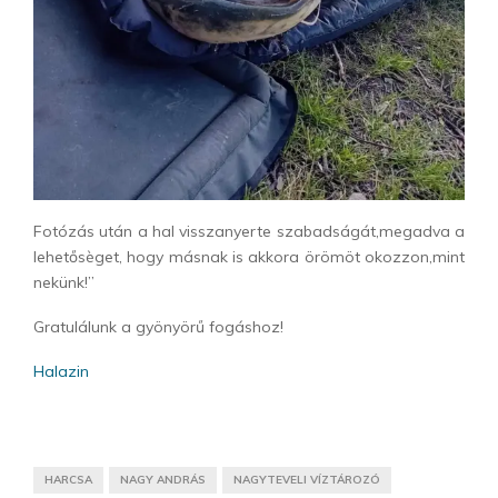
Fotózás után a hal visszanyerte szabadságát,megadva a
lehetősèget, hogy másnak is akkora örömöt okozzon,mint
nekünk!”
Gratulálunk a gyönyörű fogáshoz!
Halazin
HARCSA
NAGY ANDRÁS
NAGYTEVELI VÍZTÁROZÓ