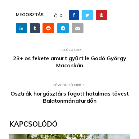
MEGOSZTÁS
0
ELŐZŐ CIKK
23+ os fekete amurt gyűrt le Godó György
Maconkán
KÖVETKEZŐ CIKK
Osztrák horgásztárs fogott hatalmas tövest
Balatonmáriafürdőn
KAPCSOLÓDÓ