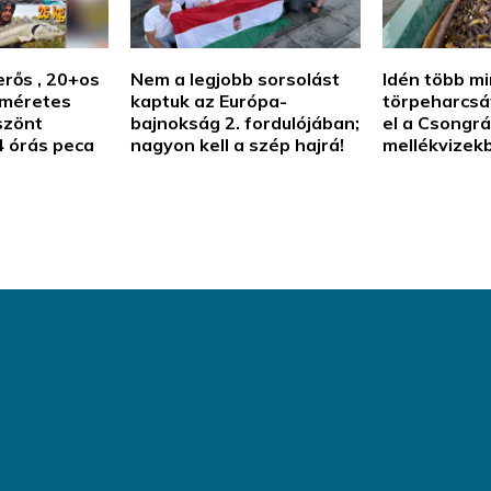
erős , 20+os
Nem a legjobb sorsolást
Idén több mi
 méretes
kaptuk az Európa-
törpeharcsát
szönt
bajnokság 2. fordulójában;
el a Csongr
4 órás peca
nagyon kell a szép hajrá!
mellékvizekb