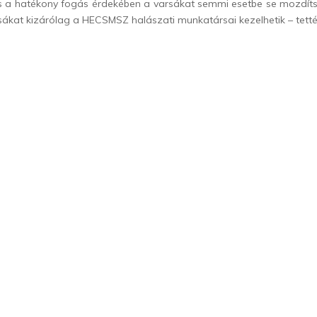
 a hatékony fogás érdekében a varsákat semmi esetbe se mozdítsák
ákat kizárólag a HECSMSZ halászati munkatársai kezelhetik – tett