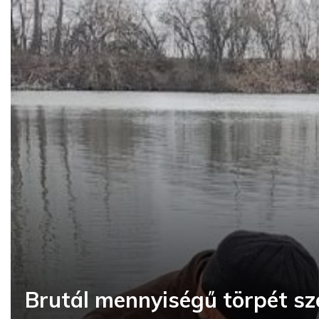
Brutál mennyiségű törpét sz