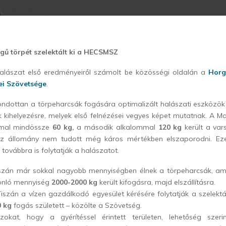
gű törpét szelektált ki a HECSMSZ
alászat első eredményeiről számolt be közösségi oldalán a
Horg
i Szövetsége
.
imondottan a törpeharcsák fogására optimalizált halászati eszközö
k kihelyezésre, melyek első felnézései vegyes képet mutatnak. A Ma
mmal mindössze
60 kg,
a második alkalommal
120 kg
került a var
az állomány nem tudott még káros mértékben elszaporodni. Ezen
 továbbra is folytatják a halászatot.
iszán már sokkal nagyobb mennyiségben élnek a törpeharcsák, am
onló mennyiség
2000-2000 kg
került kifogásra, majd elszállításra.
Tiszán a vízen gazdálkodó egyesület kérésére folytatják a szelektál
0 kg
fogás született – közölte a Szövetség.
okat, hogy a gyérítéssel érintett területen, lehetőség szerin