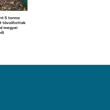
nt 5 tonna
 távolítottak
ád megyei
ől