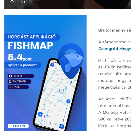
2025.12.02.
Brutál mennyisé
A törpeharcsa h
Csongrád Megye
Mint írták, a k
és 18-án kerülte
az első alkalo
mutatja, hogy 
megelőzési céllal
Az Atkai Holt-T
alkalommal has
A Mártélyi Holt-
600 kg
illetve
20
Kérik a horgász