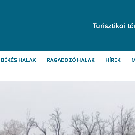
BÉKÉS HALAK
RAGADOZÓ HALAK
HÍREK
M