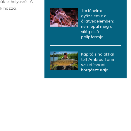
 el helyükről. A
ék hozzá.
Történelmi
győzelem az
állatvédelemben:
nem épül meg a
világ első
polipfarmja
Kapitáis halakkal
telt Ambrus Tomi
születésnapi
horgásztúrája !