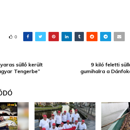
0
yaras süllő került
9 kiló feletti sül
agyar Tengerbe”
gumihalra a Dánfok
ÓDÓ