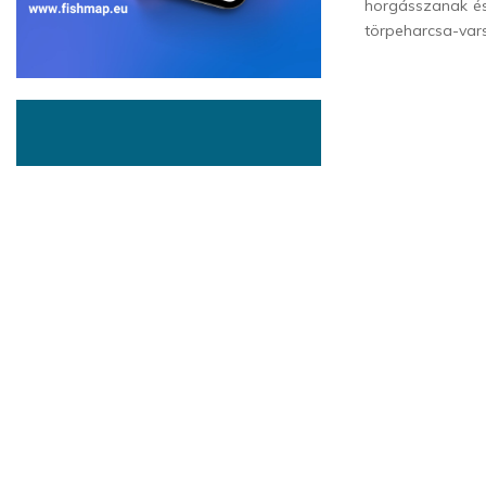
horgásszanak és
törpeharcsa-vars