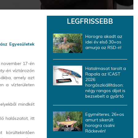
LEGFRISSEBB
Horogra akadt az
idei év első 30+os
ász Egyesületek
amurja az RSD-n!
k november 17-én
Hatalmasat tarolt a
ty-éri víztározón
Rapala az ICAST
sákba, amely azt
2026
 a vízterületen
horgászkiállításon:
négy rangos díjat is
bezsebelt a gyártó
elyekből mindkét
Egyméteres, 26+os
ó halászatot, itt
amurt sikerült
horogra csalni
Ráckevén!
t körültekintően