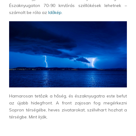
Északnyugaton 70-90 km/órás széllökések lehetnek –
számolt be róla az
Időkép
.
Hamarosan tetőzik a hőség, és északnyugatra este befut
az újabb hidegfront. A front zajosan fog megérkezni
Sopron térségébe, heves zivatarokat, szélvihart hozhat a
térségbe. Mint írják,