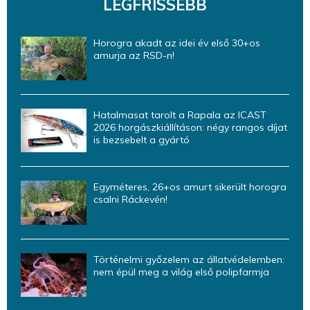
LEGFRISSEBB
Horogra akadt az idei év első 30+os
amurja az RSD-n!
Hatalmasat tarolt a Rapala az ICAST
2026 horgászkiállításon: négy rangos díjat
is bezsebelt a gyártó
Egyméteres, 26+os amurt sikerült horogra
csalni Ráckevén!
Történelmi győzelem az állatvédelemben:
nem épül meg a világ első polipfarmja