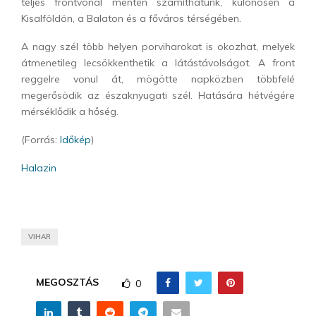
teljes frontvonal mentén számíthatunk, különösen a
Kisalföldön, a Balaton és a főváros térségében.
A nagy szél több helyen porviharokat is okozhat, melyek
átmenetileg lecsökkenthetik a látástávolságot. A front
reggelre vonul át, mögötte napközben többfelé
megerősödik az északnyugati szél. Hatására hétvégére
mérséklődik a hőség.
(Forrás:
Időkép
)
Halazin
VIHAR
MEGOSZTÁS
0