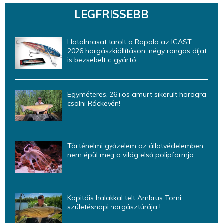
LEGFRISSEBB
Hatalmasat tarolt a Rapala az ICAST
2026 horgászkiállításon: négy rangos díjat
is bezsebelt a gyártó
Egyméteres, 26+os amurt sikerült horogra
csalni Ráckevén!
Történelmi győzelem az állatvédelemben:
nem épül meg a világ első polipfarmja
Kapitáis halakkal telt Ambrus Tomi
születésnapi horgásztúrája !