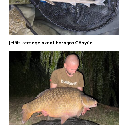
Jelölt kecsege akadt horogra Gönyűn