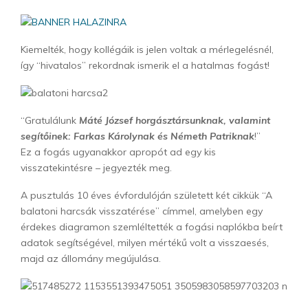
Kiemelték, hogy kollégáik is jelen voltak a mérlegelésnél,
így “hivatalos” rekordnak ismerik el a hatalmas fogást!
“Gratulálunk
Máté József horgásztársunknak, valamint
segítőinek: Farkas Károlynak és Németh Patriknak
!”
Ez a fogás ugyanakkor apropót ad egy kis
visszatekintésre – jegyezték meg.
A pusztulás 10 éves évfordulóján született két cikkük “A
balatoni harcsák visszatérése” címmel, amelyben egy
érdekes diagramon szemléltették a fogási naplókba beírt
adatok segítségével, milyen mértékű volt a visszaesés,
majd az állomány megújulása.