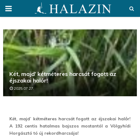
PRIMARY
MENU
Két, majd’ kétméteres harcsát fogott az
éjszakai halőr!
2025.07.27.
Két, majd’ kétméteres harcsát fogott az éjszakai halőr!
A 192 centis hatalmas bajszos mostantól a Völgyhídi
Horgásztó tó új rekordharcsája!