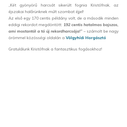
„Két gyönyörű harcsát sikerült fognia Kristófnak, az
éjszakai halőrünknek múlt szombat éjjel!
Az első egy 170 centis példány volt, de a második minden
eddigi rekordot megdöntött:
192 centis hatalmas bajszos,
ami mostantól a tó új rekordharcsája!”
– számolt be nagy
örömmel közösségi oldalán a
Völgyhídi Horgásztó
Gratulálunk Kristófnak a fantasztikus fogásokhoz!