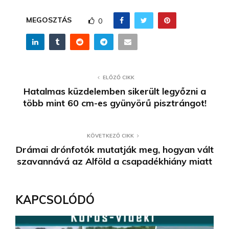
MEGOSZTÁS
0
ELŐZŐ CIKK
Hatalmas küzdelemben sikerült legyőzni a
több mint 60 cm-es gyünyörű pisztrángot!
KÖVETKEZŐ CIKK
Drámai drónfotók mutatják meg, hogyan vált
szavannává az Alföld a csapadékhiány miatt
KAPCSOLÓDÓ