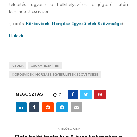
telepítés, ugyanis a halkihelyezésre a jégtörés után
kerülhetett csak sor.
(Forrás:
Körösvidéki Horgász Egyesületek Szövetsége
)
Halazin
CSUKA
CSUKATELEPÍTÉS
KÖRÖSVIDÉKI HORGÁSZ EGYESÜLETEK SZÖVETSÉGE
MEGOSZTÁS
0
ELŐZŐ CIKK
Élete halát fogta ki a 8 éves kishorgász a