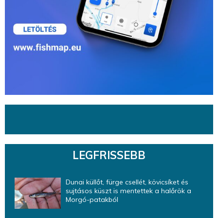
LEGFRISSEBB
Dunai küllőt, fürge csellét, kövicsíket és
sujtásos küszt is mentettek a halőrök a
Morgó-patakból