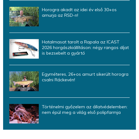
Horogra akadt az idei év első 30+os
amurja az RSD-n!
Hatalmasat tarolt a Rapala az ICAST
2026 horgászkiállításon: négy rangos díjat
is bezsebelt a gyártó
Egyméteres, 26+os amurt sikerült horogra
csalni Ráckevén!
Történelmi győzelem az állatvédelemben:
nem épül meg a világ első polipfarmja