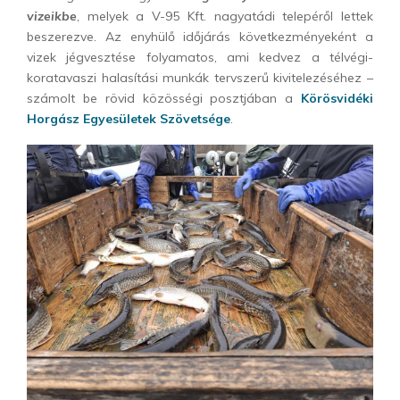
vizeikbe
, melyek a V-95 Kft. nagyatádi telepéről lettek
beszerezve. Az enyhülő időjárás következményeként a
vizek jégvesztése folyamatos, ami kedvez a télvégi-
koratavaszi halasítási munkák tervszerű kivitelezéséhez –
számolt be rövid közösségi posztjában a
Körösvidéki
Horgász Egyesületek Szövetsége
.