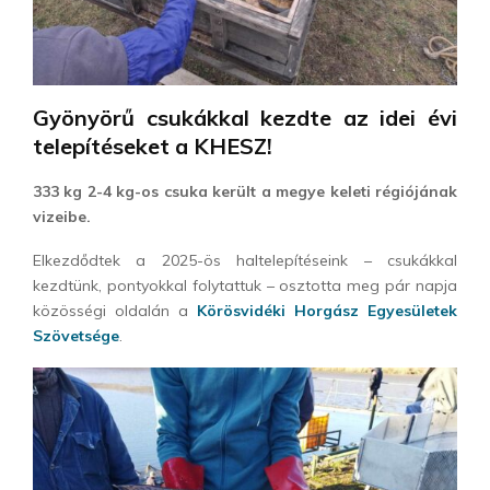
Gyönyörű csukákkal kezdte az idei évi
telepítéseket a KHESZ!
333 kg 2-4 kg-os csuka került a megye keleti régiójának
vizeibe.
Elkezdődtek a 2025-ös haltelepítéseink – csukákkal
kezdtünk, pontyokkal folytattuk – osztotta meg pár napja
közösségi oldalán a
Körösvidéki Horgász Egyesületek
Szövetsége
.