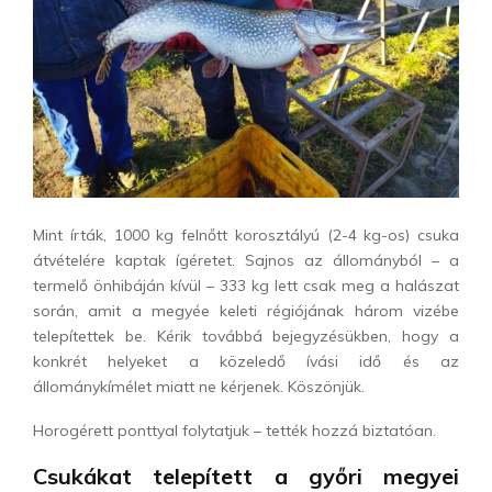
Mint írták, 1000 kg felnőtt korosztályú (2-4 kg-os) csuka
átvételére kaptak ígéretet. Sajnos az állományból – a
termelő önhibáján kívül – 333 kg lett csak meg a halászat
során, amit a megyée keleti régiójának három vizébe
telepítettek be. Kérik továbbá bejegyzésükben, hogy a
konkrét helyeket a közeledő ívási idő és az
állománykímélet miatt ne kérjenek. Köszönjük.
Horogérett ponttyal folytatjuk – tették hozzá biztatóan.
Csukákat telepített a győri megyei