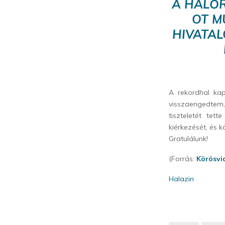
A HALŐR
OT M
HIVATAL
A rekordhal ka
visszaengedtem,
tiszteletét te
kiérkezését, és 
Gratulálunk!
(Forrás:
Körösvi
Halazin