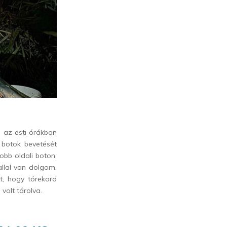
n az esti órákban
A botok bevetését
jobb oldali boton,
allal van dolgom.
lt, hogy tórekord
volt tárolva.