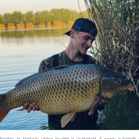
őtlenítés és fotózás utána tovább is úszhatott. A ponty a hajnali