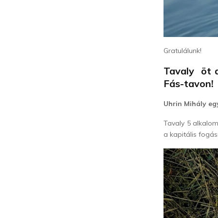
Gratulálunk!
Tavaly öt 
Fás-tavon!
Uhrin Mihály egy
Tavaly 5 alkalo
a kapitális fogá