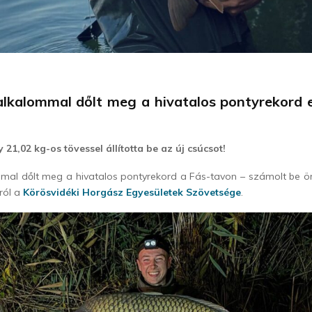
alkalommal dőlt meg a hivatalos pontyrekord e
 21,02 kg-os tövessel állította be az új csúcsot!
mmal dőlt meg a hivatalos pontyrekord a Fás-tavon – számolt be 
sról a
Körösvidéki Horgász Egyesületek Szövetsége
.