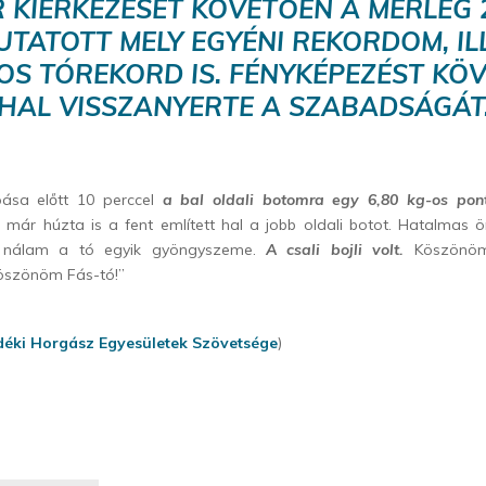
 KIÉRKEZÉSÉT KÖVETŐEN A MÉRLEG 2
UTATOTT MELY EGYÉNI REKORDOM, IL
OS TÓREKORD IS. FÉNYKÉPEZÉST KÖ
HAL VISSZANYERTE A SZABADSÁGÁT
pása előtt 10 perccel
a bal oldali botomra egy 6,80 kg-os pont
 már húzta is a fent említett hal a jobb oldali botot. Hatalmas 
tte nálam a tó egyik gyöngyszeme.
A csali bojli volt.
Köszönöm
köszönöm Fás-tó!”
déki Horgász Egyesületek Szövetsége
)