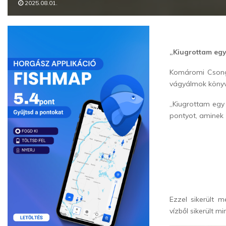
2025.08.01.
„Kiugrottam egy 
Komáromi Csong
vágyálmok könyv
„Kiugrottam egy 
pontyot, aminek
Ezzel sikerült 
vízből sikerült m