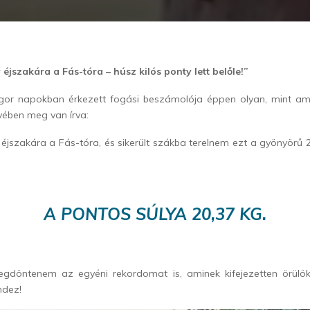
éjszakára a Fás-tóra – húsz kilós ponty lett belőle!”
or napokban érkezett fogási beszámolója éppen olyan, mint am
ében meg van írva:
éjszakára a Fás-tóra, és sikerült szákba terelnem ezt a gyönyörű
A PONTOS SÚLYA 20,37 KG.
megdöntenem az egyéni rekordomat is, aminek kifejezetten örülök
indez!