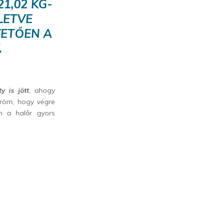
1,02 KG-
LETVE
VETŐEN A
.
y is jött
, ahogy
öröm, hogy végre
 a halőr gyors