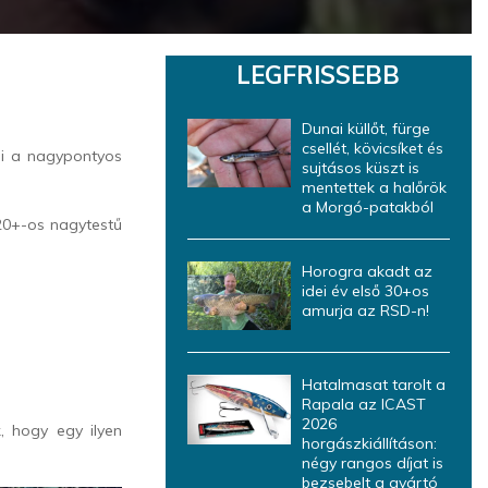
LEGFRISSEBB
Dunai küllőt, fürge
csellét, kövicsíket és
i a nagypontyos
sujtásos küszt is
mentettek a halőrök
a Morgó-patakból
 20+-os nagytestű
Horogra akadt az
idei év első 30+os
amurja az RSD-n!
Hatalmasat tarolt a
Rapala az ICAST
2026
, hogy egy ilyen
horgászkiállításon:
négy rangos díjat is
bezsebelt a gyártó