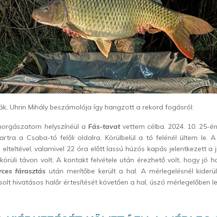
k, Uhrin Mihály beszámolója így hangzott a rekord fogásról:
t horgászatom helyszínéül a
Fás-tavat
vettem célba. 2024. 10. 25-é
rtra a Csaba-tó felőli oldalra. Körülbelül a tó felénél ültem le. 
elteltével, valamivel 22 óra előtt lassú húzós kapás jelentkezett a 
örüli távon volt. A kontakt felvétele után érezhető volt, hogy jó h
rces fárasztás
után merítőbe került a hal. A mérlegelésnél kiderü
lt hivatásos halőr értesítését követően a hal, úszó mérlegelőben le 