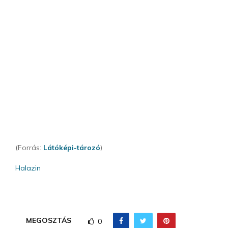
(Forrás:
Látóképi-tározó
)
Halazin
MEGOSZTÁS
0