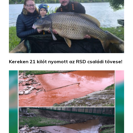
Kereken 21 kilót nyomott az RSD családi tövese!