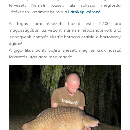
tervezett Németi József, aki sokszor megfordul
Látóképen -számolt be róla a
Látóképi-tározó
.
A fogás, ami érkezett hozzá este 22:00 óra
magasságában, az viszont már nem hétköznapi volt: a tó
legnagyobb pontyát sikerült horogra csalnia a hortobágyi
ágban!
A gigantikus ponty bojlira éhezett meg, és csak hosszú
fárasztás után adta meg magát.