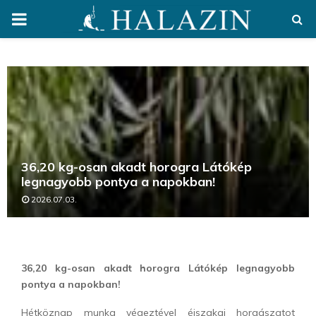
PRIMARY
MENU
36,20 kg-osan akadt horogra Látókép
legnagyobb pontya a napokban!
2026.07.03.
36,20 kg-osan akadt horogra Látókép legnagyobb
pontya a napokban!
Hétköznap munka végeztével éjszakai horgászatot