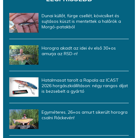
Dunai küllőt, fürge csellét, kövicsíket és
sujtásos küszt is mentettek a halőrök a
Morgó-patakból
Horogra akadt az idei év első 30+os
amurja az RSD-n!
Hatalmasat tarolt a Rapala az ICAST
2026 horgászkiállításon: négy rangos díjat
is bezsebelt a gyártó
Egyméteres, 26+os amurt sikerült horogra
csalni Ráckevén!