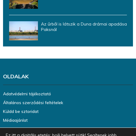
Az űrből is látszik a Duna drámai apadása
Paksnál
OLDALAK
Adatvédelmi tájékoztató
Általános szerződési feltételek
Küldd be sztoridat
Médiaajánlat
Ez itt a digitális etetés: bojli helyett sütik! Segítenek jobb