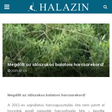
PRIMARY
MENU
Megdőlt az időszakos balatoni harcsarekord!
2025.07.14.
Megdőlt az időszakos balatoni harcsarekord!
A 2011-es sajnálatos harcsapusztulás óta nem jutott el
hozzánk ennél nagyobb harcsafogás híre – kezdte