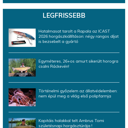
LEGFRISSEBB
Hatalmasat tarolt a Rapala az ICAST
2026 horgászkiállításon: négy rangos díjat
is bezsebelt a gyártó
Egyméteres, 26+os amurt sikerült horogra
csalni Ráckevén!
Történelmi győzelem az állatvédelemben:
nem épül meg a világ első polipfarmja
Kapitáis halakkal telt Ambrus Tomi
születésnapi horgásztúrája !