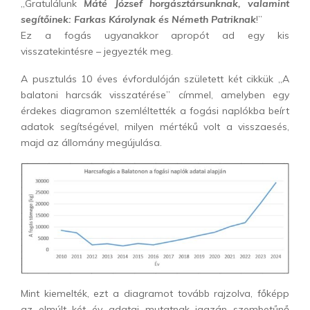
„Gratulálunk
Máté József horgásztársunknak, valamint
segítőinek: Farkas Károlynak és Németh Patriknak
!”
Ez a fogás ugyanakkor apropót ad egy kis
visszatekintésre – jegyezték meg.
A pusztulás 10 éves évfordulóján született két cikkük „A
balatoni harcsák visszatérése” címmel, amelyben egy
érdekes diagramon szemléltették a fogási naplókba beírt
adatok segítségével, milyen mértékű volt a visszaesés,
majd az állomány megújulása.
Mint kiemelték, ezt a diagramot tovább rajzolva, főképp
az elmúlt két év adatai mutatnak igazán szembetűnő