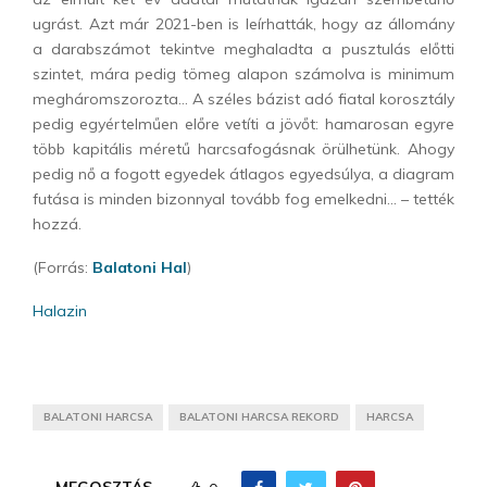
ugrást. Azt már 2021-ben is leírhatták, hogy az állomány
a darabszámot tekintve meghaladta a pusztulás előtti
szintet, mára pedig tömeg alapon számolva is minimum
megháromszorozta… A széles bázist adó fiatal korosztály
pedig egyértelműen előre vetíti a jövőt: hamarosan egyre
több kapitális méretű harcsafogásnak örülhetünk. Ahogy
pedig nő a fogott egyedek átlagos egyedsúlya, a diagram
futása is minden bizonnyal tovább fog emelkedni… – tették
hozzá.
(Forrás:
Balatoni Hal
)
Halazin
BALATONI HARCSA
BALATONI HARCSA REKORD
HARCSA
MEGOSZTÁS