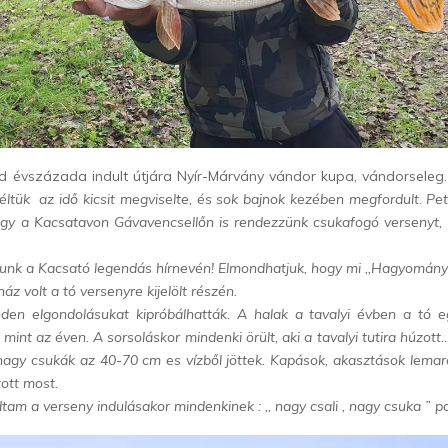
ed évszázada indult útjára Nyír-Márvány vándor kupa, vándorseleg.
éltük az idő kicsit megviselte, és sok bajnok kezében megfordult. Pet
ogy a Kacsatavon Gávavencsellőn is rendezzünk csukafogó versenyt,
unk a Kacsató legendás hírnevén! Elmondhatjuk, hogy mi ,,Hagyomány
áz volt a tó versenyre kijelölt részén.
den elgondolásukat kipróbálhatták. A halak a tavalyi évben a tó 
 mint az éven. A sorsoláskor mindenki örült, aki a tavalyi tutira húzott…
nagy csukák az 40-70 cm es vízből jöttek. Kapások, akasztások lemara
ott most.
tam a verseny indulásakor mindenkinek : ,, nagy csali , nagy csuka ” po