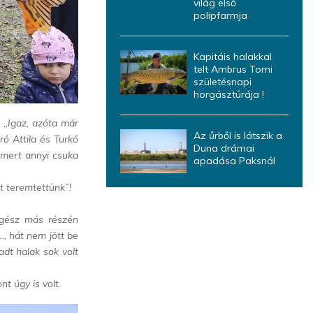
világ első
polipfarmja
Kapitáis halakkal
telt Ambrus Tomi
születésnapi
horgásztúrája !
 „
Igaz, azóta már
Az űrből is látszik a
ró Attila és Turkó
Duna drámai
 mert annyi csuka
apadása Paksnál
t teremtettünk”!
egész más részén
., hát nem jött be
dt halak sok volt
nt úgy is volt.