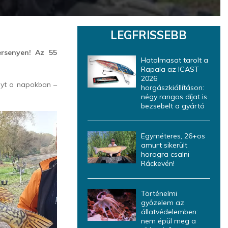
LEGFRISSEBB
ersenyen! Az 55
Hatalmasat tarolt a
Rapala az ICAST
2026
nyt a napokban –
horgászkiállításon:
négy rangos díjat is
bezsebelt a gyártó
Egyméteres, 26+os
amurt sikerült
horogra csalni
Ráckevén!
Történelmi
győzelem az
állatvédelemben:
nem épül meg a