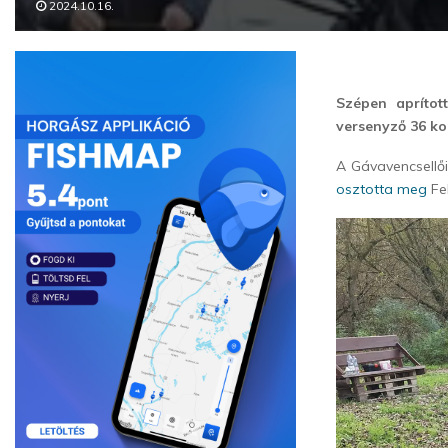
2024.10.16.
Szépen aprítot
versenyző 36 kor
A Gávavencsellő
osztotta meg
Fel