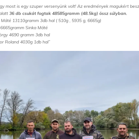
y most is egy szuper versenyünk volt! Az eredmények magukért besz
alatt
36 db csukát fogtak 48585gramm (48.5kg) össz súlyban.
a Máté 13110gramm 3db hal ( 510g , 5935 g, 6665g)
: 6665gramm Sinka Máté
yörgy 4690 gramm 3db hal
ibor Roland 4030g 1db hal”