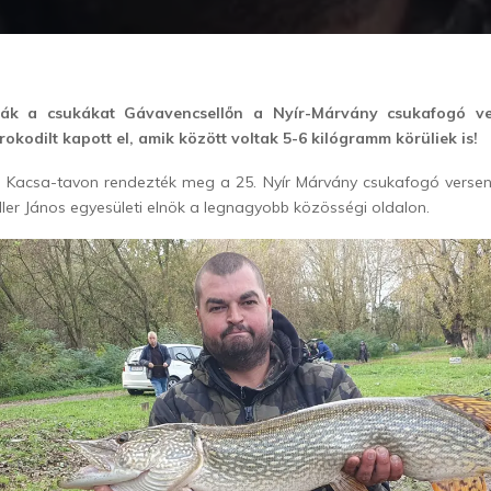
ták a csukákat Gávavencsellőn a Nyír-Márvány csukafogó v
okodilt kapott el, amik között voltak 5-6 kilógramm körüliek is!
i Kacsa-tavon rendezték meg a 25. Nyír Márvány csukafogó verse
ler János egyesületi elnök a legnagyobb közösségi oldalon.