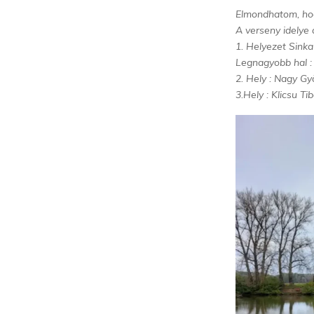
Elmondhatom, hog
A verseny idelye 
1. Helyezet Sink
Legnagyobb hal 
2. Hely : Nagy G
3.Hely : Klicsu T