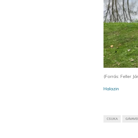
(Forrás: Feller J
Halazin
CSUKA
GÁVAVE