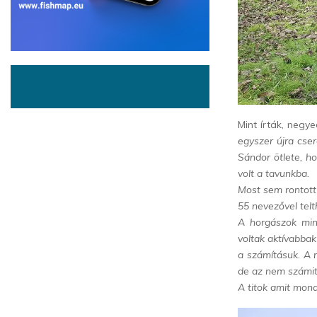
Mint írták, negy
egyszer újra cser
Sándor ötlete, h
volt a tavunkba.
Most sem rontott
55 nevezővel telth
A horgászok min
voltak aktívabbak
a számításuk. A 
de az nem számit
A titok amit mond