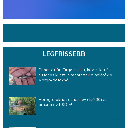
LEGFRISSEBB
Dunai küllőt, fürge csellét, kövicsíket és
sujtásos küszt is mentettek a halőrök a
Morgó-patakból
Horogra akadt az idei év első 30+os
amurja az RSD-n!