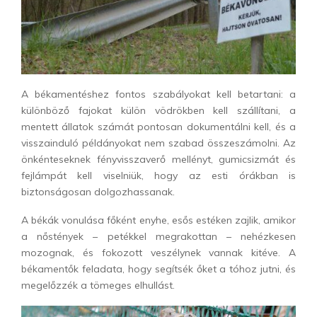
A békamentéshez fontos szabályokat kell betartani: a
különböző fajokat külön vödrökben kell szállítani, a
mentett állatok számát pontosan dokumentálni kell, és a
visszainduló példányokat nem szabad összeszámolni. Az
önkénteseknek fényvisszaverő mellényt, gumicsizmát és
fejlámpát kell viselniük, hogy az esti órákban is
biztonságosan dolgozhassanak.
A békák vonulása főként enyhe, esős estéken zajlik, amikor
a nőstények – petékkel megrakottan – nehézkesen
mozognak, és fokozott veszélynek vannak kitéve. A
békamentők feladata, hogy segítsék őket a tóhoz jutni, és
megelőzzék a tömeges elhullást.