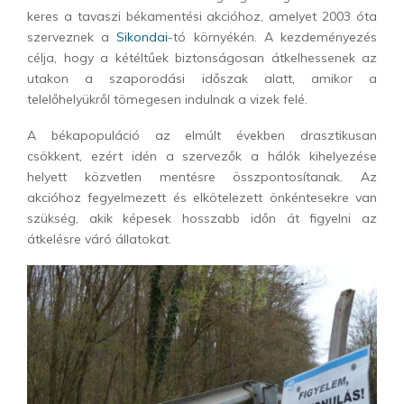
keres a tavaszi békamentési akcióhoz, amelyet 2003 óta
szerveznek a
Sikondai
-tó környékén. A kezdeményezés
célja, hogy a kétéltűek biztonságosan átkelhessenek az
utakon a szaporodási időszak alatt, amikor a
telelőhelyükről tömegesen indulnak a vizek felé.
A békapopuláció az elmúlt években drasztikusan
csökkent, ezért idén a szervezők a hálók kihelyezése
helyett közvetlen mentésre összpontosítanak. Az
akcióhoz fegyelmezett és elkötelezett önkéntesekre van
szükség, akik képesek hosszabb időn át figyelni az
átkelésre váró állatokat.