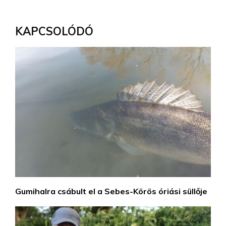
KAPCSOLÓDÓ
Gumihalra csábult el a Sebes-Körös óriási süllője