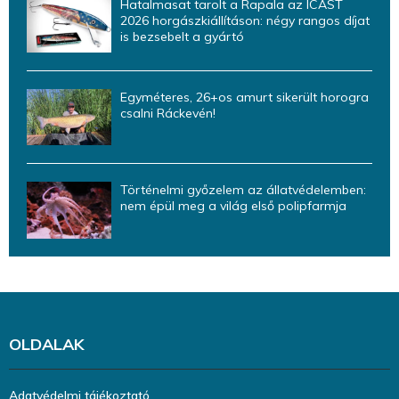
Hatalmasat tarolt a Rapala az ICAST
2026 horgászkiállításon: négy rangos díjat
is bezsebelt a gyártó
Egyméteres, 26+os amurt sikerült horogra
csalni Ráckevén!
Történelmi győzelem az állatvédelemben:
nem épül meg a világ első polipfarmja
OLDALAK
Adatvédelmi tájékoztató