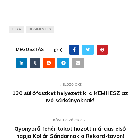
BÉKA
BÉKAMENTÉS
MEGOSZTÁS
0
ELŐZŐ CIKK
130 süllőfészket helyezett ki a KEMHESZ az
ívó sárkányoknak!
KÖVETKEZŐ CIKK
Gyönyörű fehér tokot hozott március első
napja Kollár Sándornak a Rekord-tavon!