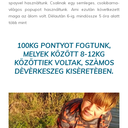
spayvel hasznàltunk. Csalinak egy semleges, csokibarna-
vilàgos popupot használtunk. Ami ezutàn következett
maga az àlom volt. Dèlautàn 6-ig, mindössze 5 óra alatt
több mint
100KG PONTYOT FOGTUNK,
MELYEK KÖZÖTT 8-12KG
KÖZÖTTIEK VOLTAK, SZÀMOS
DÈVÈRKESZEG KISÈRETÈBEN.