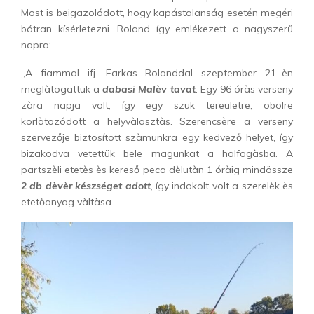
Most is beigazolódott, hogy kapástalanság esetén megéri
bátran kísérletezni. Roland így emlékezett a nagyszerű
napra:
„A fiammal ifj. Farkas Rolanddal szeptember 21.-èn
meglàtogattuk a
dabasi Malèv tavat
. Egy 96 óràs verseny
zàra napja volt, így egy szük tereületre, öbölre
korlàtozódott a helyvàlasztàs. Szerencsère a verseny
szervezője biztosított szàmunkra egy kedvező helyet, így
bizakodva vetettük bele magunkat a halfogàsba. A
partszèli etetès ès kereső peca dèlutàn 1 óràig mindössze
2 db dèvèr készséget adott
, így indokolt volt a szerelèk ès
etetőanyag vàltàsa.