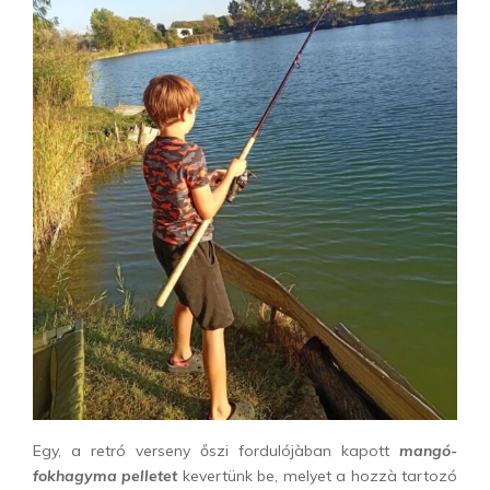
Egy, a retró verseny őszi fordulójàban kapott
mangó-
fokhagyma pelletet
kevertünk be, melyet a hozzà tartozó