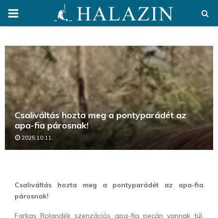
PRIMARY
MENU
Csaliváltás hozta meg a pontyparádét az
apa-fia párosnak!
2025.10.11.
Csaliváltás hozta meg a pontyparádét az apa-fia
párosnak!
Farkas Rolandék szenzációs apa-fia pecán vannak túl.