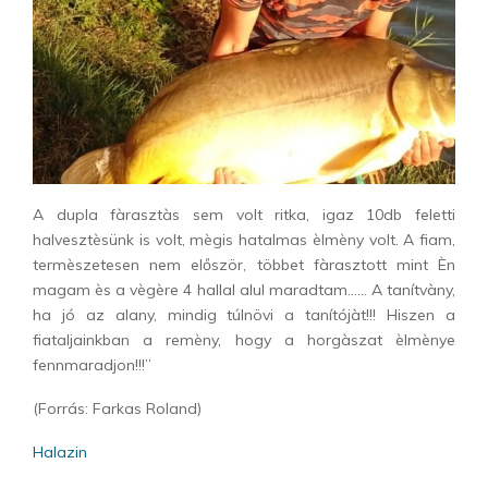
A dupla fàrasztàs sem volt ritka, igaz 10db feletti
halvesztèsünk is volt, mègis hatalmas èlmèny volt. A fiam,
termèszetesen nem először, többet fàrasztott mint Èn
magam ès a vègère 4 hallal alul maradtam…… A tanítvàny,
ha jó az alany, mindig túlnövi a tanítójàt!!! Hiszen a
fiataljainkban a remèny, hogy a horgàszat èlmènye
fennmaradjon!!!”
(Forrás: Farkas Roland)
Halazin