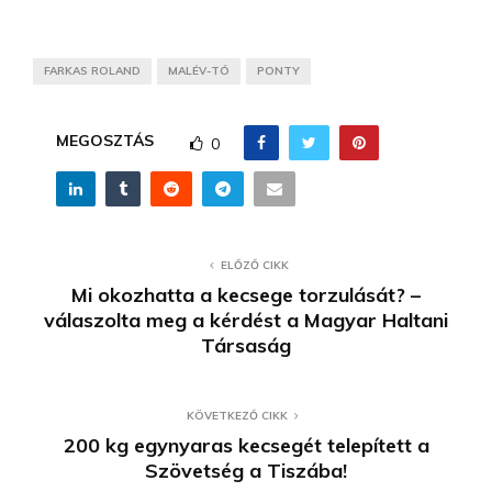
FARKAS ROLAND
MALÉV-TÓ
PONTY
MEGOSZTÁS
0
ELŐZŐ CIKK
Mi okozhatta a kecsege torzulását? –
válaszolta meg a kérdést a Magyar Haltani
Társaság
KÖVETKEZŐ CIKK
200 kg egynyaras kecsegét telepített a
Szövetség a Tiszába!