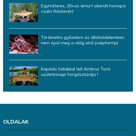
Egyméteres, 26+os amurt sikerült horogra
csalni Ráckevén!
Történelmi győzelem az állatvédelemben:
nem épül meg a világ első polipfarmja
Kapitáis halakkal telt Ambrus Tomi
születésnapi horgásztúrája !
OLDALAK