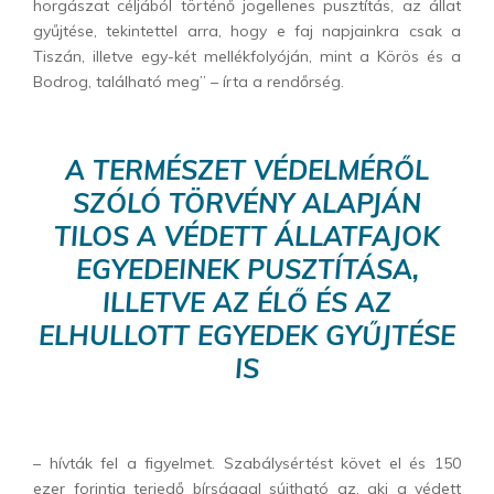
horgászat céljából történő jogellenes pusztítás, az állat
gyűjtése, tekintettel arra, hogy e faj napjainkra csak a
Tiszán, illetve egy-két mellékfolyóján, mint a Körös és a
Bodrog, található meg” – írta a rendőrség.
A TERMÉSZET VÉDELMÉRŐL
SZÓLÓ TÖRVÉNY ALAPJÁN
TILOS A VÉDETT ÁLLATFAJOK
EGYEDEINEK PUSZTÍTÁSA,
ILLETVE AZ ÉLŐ ÉS AZ
ELHULLOTT EGYEDEK GYŰJTÉSE
IS
– hívták fel a figyelmet. Szabálysértést követ el és 150
ezer forintig terjedő bírsággal sújtható az, aki a védett