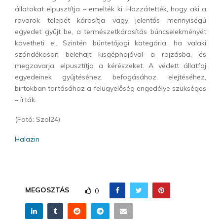
állatokat elpusztítja – emelték ki. Hozzátették, hogy aki a
rovarok telepét károsítja vagy jelentős mennyiségű
egyedet gyűjt be, a természetkárosítás bűncselekményét
követheti el. Szintén büntetőjogi kategória, ha valaki
szándékosan belehajt kisgéphajóval a rajzásba, és
megzavarja, elpusztítja a kérészeket. A védett állatfaj
egyedeinek gyűjtéséhez, befogásához, elejtéséhez,
birtokban tartásához a felügyelőség engedélye szükséges
– írták.
(Fotó: Szol24)
Halazin
MEGOSZTÁS
0