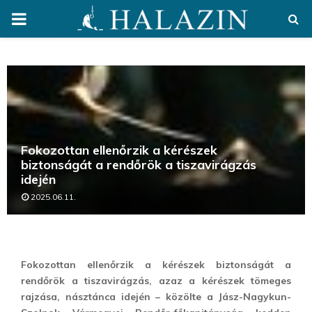
PRIMARY
MENU
Fokozottan ellenőrzik a kérészek
biztonságát a rendőrök a tiszavirágzás
idején
2025.06.11.
Fokozottan ellenőrzik a kérészek biztonságát a
rendőrök a tiszavirágzás, azaz a kérészek tömeges
rajzása, násztánca idején – közölte a Jász-Nagykun-