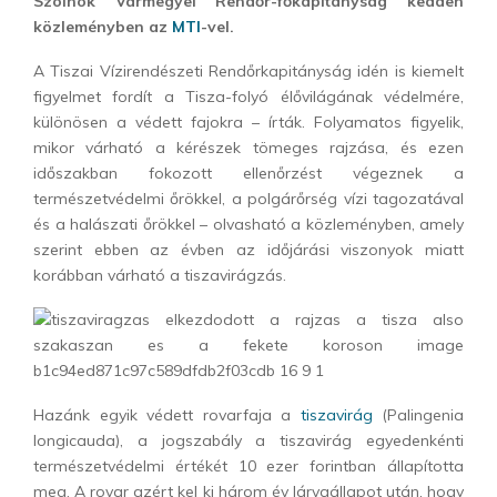
Szolnok Vármegyei Rendőr-főkapitányság kedden
közleményben az
MTI
-vel.
A Tiszai Vízirendészeti Rendőrkapitányság idén is kiemelt
figyelmet fordít a Tisza-folyó élővilágának védelmére,
különösen a védett fajokra – írták. Folyamatos figyelik,
mikor várható a kérészek tömeges rajzása, és ezen
időszakban fokozott ellenőrzést végeznek a
természetvédelmi őrökkel, a polgárőrség vízi tagozatával
és a halászati őrökkel – olvasható a közleményben, amely
szerint ebben az évben az időjárási viszonyok miatt
korábban várható a tiszavirágzás.
Hazánk egyik védett rovarfaja a
tiszavirág
(Palingenia
longicauda), a jogszabály a tiszavirág egyedenkénti
természetvédelmi értékét 10 ezer forintban állapította
meg. A rovar azért kel ki három év lárvaállapot után, hogy