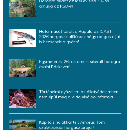
Horogra akadt az idei év első 30+os
amurja az RSD-n!
Hatalmasat tarolt a Rapala az ICAST
2026 horgászkiállításon: négy rangos díjat
is bezsebelt a gyártó
Egyméteres, 26+os amurt sikerült horogra
csalni Ráckevén!
Történelmi győzelem az állatvédelemben:
nem épül meg a világ első polipfarmja
Kapitáis halakkal telt Ambrus Tomi
születésnapi horgásztúrája !