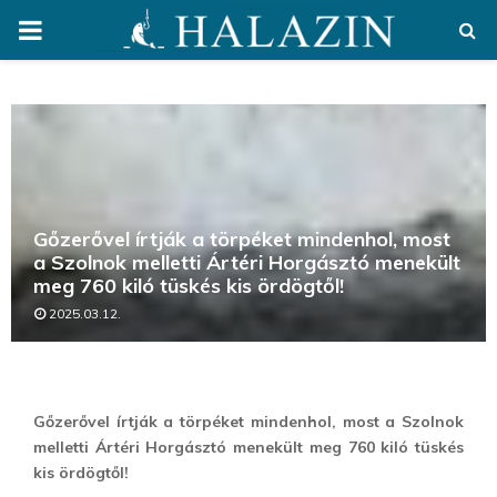
PRIMARY
MENU
Gőzerővel írtják a törpéket mindenhol, most
a Szolnok melletti Ártéri Horgásztó menekült
meg 760 kiló tüskés kis ördögtől!
2025.03.12.
Gőzerővel írtják a törpéket mindenhol, most a Szolnok
melletti Ártéri Horgásztó menekült meg 760 kiló tüskés
kis ördögtől!