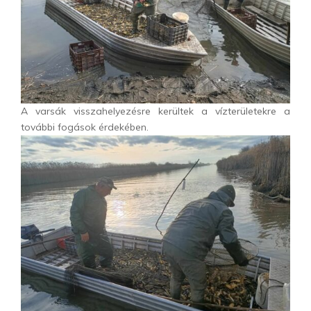
A varsák visszahelyezésre kerültek a vízterületekre a
további fogások érdekében.