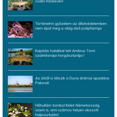
csalni Ráckevén!
Történelmi győzelem az állatvédelemben:
nem épül meg a világ első polipfarmja
Kapitáis halakkal telt Ambrus Tomi
születésnapi horgásztúrája !
Az űrből is látszik a Duna drámai apadása
Paksnál
Hőhullám tombol Kelet-Németország
vizein is, ami számos helyen okozott
halpusztulást