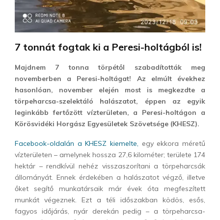
7 tonnát fogtak ki a Peresi-holtágból is!
Majdnem 7 tonna törpétől szabadították meg
novemberben a Peresi-holtágat! Az elmúlt évekhez
hasonlóan, november elején most is megkezdte a
törpeharcsa-szelektáló halászatot, éppen az egyik
leginkább fertőzött vízterületen, a Peresi-holtágon a
Körösvidéki Horgász Egyesületek Szövetsége (KHESZ).
Facebook-oldalán a KHESZ kiemelte,
egy ekkora méretű
vízterületen – amelynek hossza 27,6 kilométer; területe 174
hektár – rendkívül nehéz visszaszorítani a törpeharcsák
állományát. Ennek érdekében a halászatot végző, illetve
őket segítő munkatársaik már évek óta megfeszített
munkát végeznek. Ezt a téli időszakban ködös, esős,
fagyos időjárás, nyár derekán pedig – a törpeharcsa-