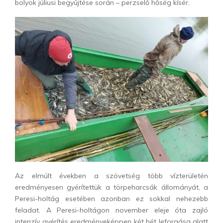
bolyok júliusi begyűjtése során – perzselő hőség kísér.
Az elmúlt években a szövetség több vízterületén
eredményesen gyérítettük a törpeharcsák állományát, a
Peresi-holtág esetében azonban ez sokkal nehezebb
feladat. A Peresi-holtágon november eleje óta zajló
intenzív gyérítés eredményeképpen két hét leforgása alatt