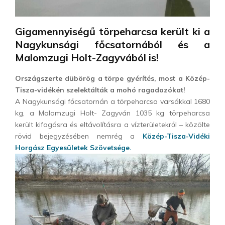
Gigamennyiségű törpeharcsa került ki a
Nagykunsági főcsatornából és a
Malomzugi Holt-Zagyvából is!
Országszerte dübörög a törpe gyérítés, most a Közép-
Tisza-vidékén szelektálták a mohó ragadozókat!
A Nagykunsági főcsatornán a törpeharcsa varsákkal 1680
kg, a Malomzugi Holt- Zagyván 1035 kg törpeharcsa
került kifogásra és eltávolításra a vízterületekről – közölte
rövid bejegyzésében nemrég a
Közép-Tisza-Vidéki
Horgász Egyesületek Szövetsége.