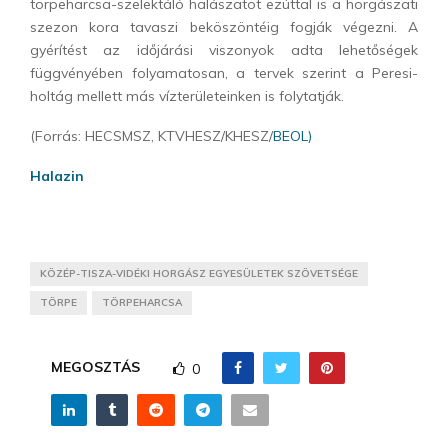
törpeharcsa-szelektáló halászatot ezúttal is a horgászati
szezon kora tavaszi beköszöntéig fogják végezni. A
gyérítést az időjárási viszonyok adta lehetőségek
függvényében folyamatosan, a tervek szerint a Peresi-
holtág mellett más vízterületeinken is folytatják.
(Forrás: HECSMSZ, KTVHESZ/KHESZ/
BEOL)
Halazin
KÖZÉP-TISZA-VIDÉKI HORGÁSZ EGYESÜLETEK SZÖVETSÉGE
TÖRPE
TÖRPEHARCSA
MEGOSZTÁS
0