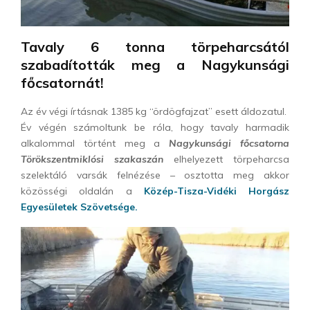
Tavaly 6 tonna törpeharcsától
szabadították meg a Nagykunsági
főcsatornát!
Az év végi írtásnak 1385 kg “ördögfajzat” esett áldozatul.
Év végén számoltunk be róla, hogy tavaly harmadik
alkalommal történt meg a
Nagykunsági főcsatorna
Törökszentmiklósi szakaszán
elhelyezett törpeharcsa
szelektáló varsák felnézése – osztotta meg akkor
közösségi oldalán a
Közép-Tisza-Vidéki Horgász
Egyesületek Szövetsége.