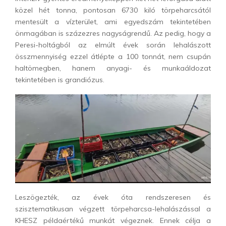
közel hét tonna, pontosan 6730 kiló törpeharcsától
mentesült a vízterület, ami egyedszám tekintetében
önmagában is százezres nagyságrendű. Az pedig, hogy a
Peresi-holtágból az elmúlt évek során lehalászott
összmennyiség ezzel átlépte a 100 tonnát, nem csupán
haltömegben, hanem anyagi- és munkaáldozat
tekintetében is grandiózus.
Leszögezték, az évek óta rendszeresen és
szisztematikusan végzett törpeharcsa-lehalászással a
KHESZ példaértékű munkát végeznek. Ennek célja a