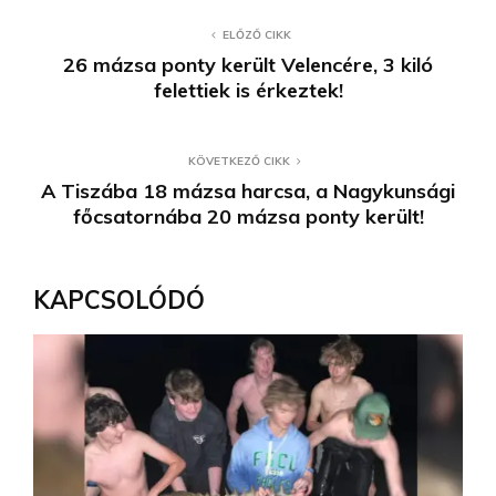
ELŐZŐ CIKK
26 mázsa ponty került Velencére, 3 kiló
felettiek is érkeztek!
KÖVETKEZŐ CIKK
A Tiszába 18 mázsa harcsa, a Nagykunsági
főcsatornába 20 mázsa ponty került!
KAPCSOLÓDÓ