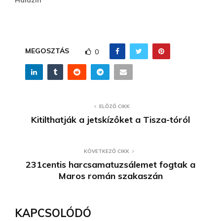
Halazin
MEGOSZTÁS
0
ELŐZŐ CIKK
Kitilthatják a jetskízőket a Tisza-tóról
KÖVETKEZŐ CIKK
231centis harcsamatuzsálemet fogtak a
Maros román szakaszán
KAPCSOLÓDÓ