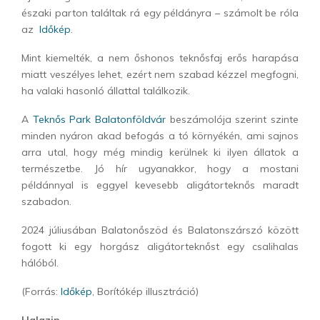
északi parton találtak rá egy példányra – számolt be róla
az
Időkép
.
Mint kiemelték, a nem őshonos teknősfaj erős harapása
miatt veszélyes lehet, ezért nem szabad kézzel megfogni,
ha valaki hasonló állattal találkozik.
A
Teknős Park Balatonföldvár
beszámolója szerint szinte
minden nyáron akad befogás a tó környékén, ami sajnos
arra utal, hogy még mindig kerülnek ki ilyen állatok a
természetbe. Jó hír ugyanakkor, hogy a mostani
példánnyal is eggyel kevesebb aligátorteknős maradt
szabadon.
2024 júliusában Balatonőszöd és Balatonszárszó között
fogott ki egy horgász aligátorteknőst egy csalihalas
hálóból.
(Forrás:
Időkép
, Borítókép illusztráció)