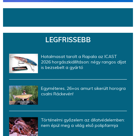
LEGFRISSEBB
Hatalmasat tarolt a Rapala az ICAST
2026 horgászkiállításon: négy rangos díjat
is bezsebelt a gyártó
Egyméteres, 26+os amurt sikerült horogra
csalni Ráckevén!
Történelmi győzelem az állatvédelemben:
nem épül meg a világ első polipfarmja