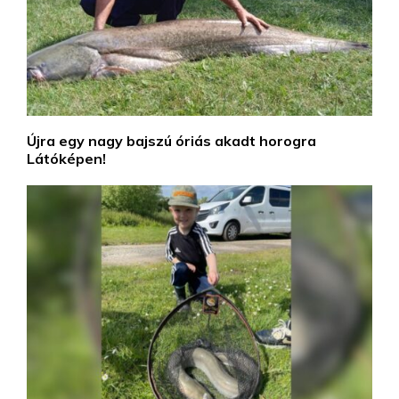
Újra egy nagy bajszú óriás akadt horogra
Látóképen!