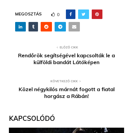
MEGOSZTÁS
0
ELŐZŐ CIKK
Rendőrök segítségével kapcsolták le a
külföldi bandát Látóképen
KÖVETKEZŐ CIKK
Közel négykilós márnát fogott a fiatal
horgász a Rábán!
KAPCSOLÓDÓ