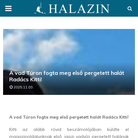
PRIMARY
MENU
A vad Túron fogta meg első pergetett halát
Radács Kitti!
2025.11.03.
A vad Túron fogta meg első pergetett halát Radács Kitti!
Kitti az alább rövid beszámolójában küldte el
magazinoldalunknak első, igazi vadvízi pergetett halának