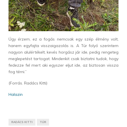
Úgy érzem, ez a fogás nemcsak egy szép élmény volt,
hanem egyfajta visszaigazolás is. A Túr folyó szerintem
nagyon alulértékelt, kevés horgász jár ide, pedig rengeteg
meglepetést tartogat. Mindenkit csak biztatni tudok, hogy
fedezze fel mert aki egyszer eljut ide, az biztosan vissza
fog térni.”
(Forrás. Radács Kitti)
Halazin
RADÁCS KITTI
TÚR