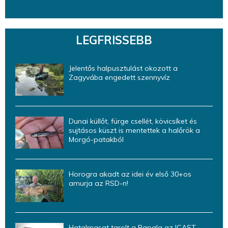
LEGFRISSEBB
Jelentős halpusztulást okozott a
Zagyvába engedett szennyvíz
Dunai küllőt, fürge csellét, kövicsíket és
sujtásos küszt is mentettek a halőrök a
Morgó-patakból
Horogra akadt az idei év első 30+os
amurja az RSD-n!
Hatalmasat tarolt a Rapala az ICAST