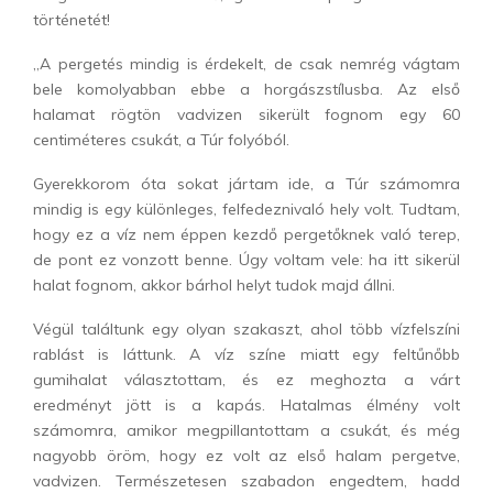
történetét!
„A pergetés mindig is érdekelt, de csak nemrég vágtam
bele komolyabban ebbe a horgászstílusba. Az első
halamat rögtön vadvizen sikerült fognom egy 60
centiméteres csukát, a Túr folyóból.
Gyerekkorom óta sokat jártam ide, a Túr számomra
mindig is egy különleges, felfedeznivaló hely volt. Tudtam,
hogy ez a víz nem éppen kezdő pergetőknek való terep,
de pont ez vonzott benne. Úgy voltam vele: ha itt sikerül
halat fognom, akkor bárhol helyt tudok majd állni.
Végül találtunk egy olyan szakaszt, ahol több vízfelszíni
rablást is láttunk. A víz színe miatt egy feltűnőbb
gumihalat választottam, és ez meghozta a várt
eredményt jött is a kapás. Hatalmas élmény volt
számomra, amikor megpillantottam a csukát, és még
nagyobb öröm, hogy ez volt az első halam pergetve,
vadvizen. Természetesen szabadon engedtem, hadd