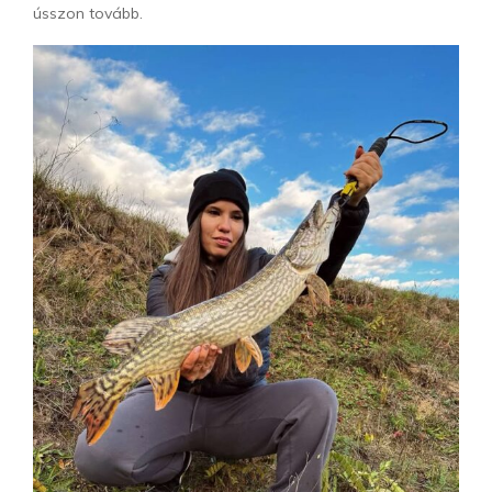
ússzon tovább.