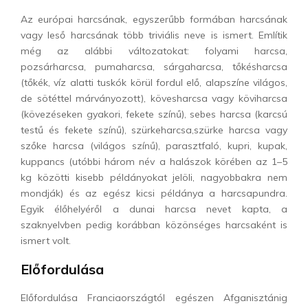
Az európai harcsának, egyszerűbb formában harcsának
vagy leső harcsának több triviális neve is ismert. Említik
még az alábbi változatokat: folyami harcsa,
pozsárharcsa, pumaharcsa, sárgaharcsa, tőkésharcsa
(tőkék, víz alatti tuskók körül fordul elő, alapszíne világos,
de sötéttel márványozott), kövesharcsa vagy köviharcsa
(kövezéseken gyakori, fekete színű), sebes harcsa (karcsú
testű és fekete színű), szürkeharcsa,szürke harcsa vagy
szőke harcsa (világos színű), parasztfaló, kupri, kupak,
kuppancs (utóbbi három név a halászok körében az 1–5
kg közötti kisebb példányokat jelöli, nagyobbakra nem
mondják) és az egész kicsi példánya a harcsapundra.
Egyik élőhelyéről a dunai harcsa nevet kapta, a
szaknyelvben pedig korábban közönséges harcsaként is
ismert volt.
Előfordulása
Előfordulása Franciaországtól egészen Afganisztánig