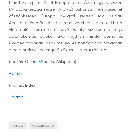
terjed. Közép- és Kelet-Európában és Ázsia egyes részein
(Anatólia északi része, Aral-tó) őshonos. Telepítéseinek
köszönhetően Európa nyugati részén így például
Angliában és a Bajkál-tó vízrendszerében is megtalálható.
Előfordulási területén a folyó és álló vizekben a hegyi
patakokon és folyókon kívül majdnem minden domb- és
síkvidéki folyóban, azok mellék- és holtágaiban, tavakban,
még a brakkvizes tengeröblökben is megtalálható.
(Forrás:
Ocean Whales
/Wikipedia)
Halazin
(Forrás: Index)
Halazin
HARCSA
VILÁGREKORD