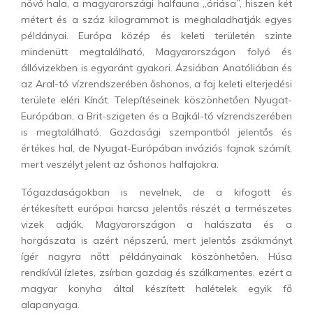
növő hala, a magyarországi halfauna „óriása”, hiszen két
métert és a száz kilogrammot is meghaladhatják egyes
példányai. Európa közép és keleti területén szinte
mindenütt megtalálható, Magyarországon folyó és
állóvizekben is egyaránt gyakori. Ázsiában Anatóliában és
az Aral-tó vízrendszerében őshonos, a faj keleti elterjedési
területe eléri Kínát. Telepítéseinek köszönhetően Nyugat-
Európában, a Brit-szigeten és a Bajkál-tó vízrendszerében
is megtalálható. Gazdasági szempontból jelentős és
értékes hal, de Nyugat-Európában inváziós fajnak számít,
mert veszélyt jelent az őshonos halfajokra.
Tógazdaságokban is nevelnek, de a kifogott és
értékesített európai harcsa jelentős részét a természetes
vizek adják. Magyarországon a halászata és a
horgászata is azért népszerű, mert jelentős zsákmányt
ígér nagyra nőtt példányainak köszönhetően. Húsa
rendkívül ízletes, zsírban gazdag és szálkamentes, ezért a
magyar konyha által készített halételek egyik fő
alapanyaga.