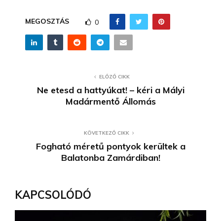
MEGOSZTÁS
0
ELŐZŐ CIKK
Ne etesd a hattyúkat! – kéri a Mályi
Madármentő Állomás
KÖVETKEZŐ CIKK
Fogható méretű pontyok kerültek a
Balatonba Zamárdiban!
KAPCSOLÓDÓ