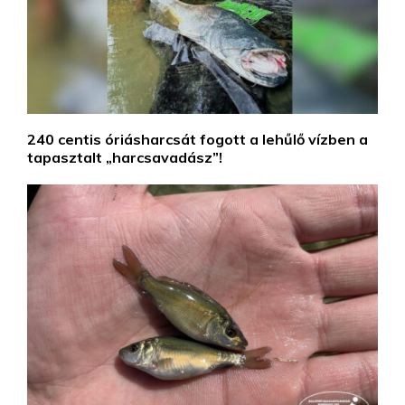
240 centis óriásharcsát fogott a lehűlő vízben a
tapasztalt „harcsavadász”!