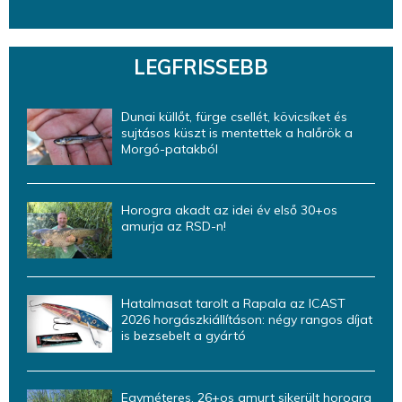
LEGFRISSEBB
Dunai küllőt, fürge csellét, kövicsíket és
sujtásos küszt is mentettek a halőrök a
Morgó-patakból
Horogra akadt az idei év első 30+os
amurja az RSD-n!
Hatalmasat tarolt a Rapala az ICAST
2026 horgászkiállításon: négy rangos díjat
is bezsebelt a gyártó
Egyméteres, 26+os amurt sikerült horogra