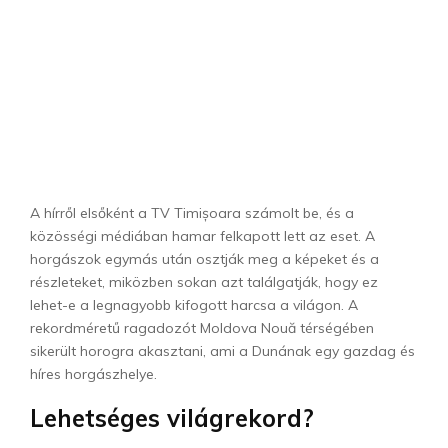
A hírről elsőként a TV Timișoara számolt be, és a
közösségi médiában hamar felkapott lett az eset. A
horgászok egymás után osztják meg a képeket és a
részleteket, miközben sokan azt találgatják, hogy ez
lehet-e a legnagyobb kifogott harcsa a világon. A
rekordméretű ragadozót Moldova Nouă térségében
sikerült horogra akasztani, ami a Dunának egy gazdag és
híres horgászhelye.
Lehetséges világrekord?