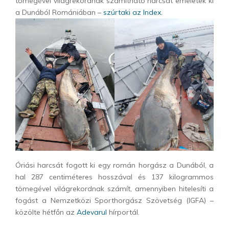
tömegével világrekordnak számítható harcsát emeletek ki
a Dunából Romániában –
szúrtaki az Index.
Óriási harcsát fogott ki egy román horgász a Dunából, a
hal 287 centiméteres hosszával és 137 kilogrammos
tömegével világrekordnak számít, amennyiben hitelesíti a
fogást a Nemzetközi Sporthorgász Szövetség (IGFA) –
közölte hétfőn az
Adevarul
hírportál.