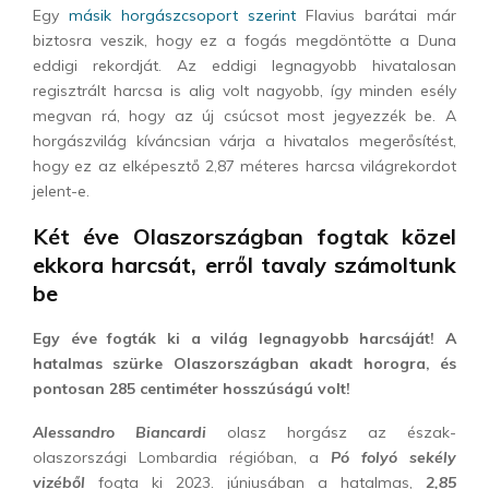
Egy
másik horgászcsoport szerint
Flavius barátai már
biztosra veszik, hogy ez a fogás megdöntötte a Duna
eddigi rekordját. Az eddigi legnagyobb hivatalosan
regisztrált harcsa is alig volt nagyobb, így minden esély
megvan rá, hogy az új csúcsot most jegyezzék be. A
horgászvilág kíváncsian várja a hivatalos megerősítést,
hogy ez az elképesztő 2,87 méteres harcsa világrekordot
jelent-e.
Két éve Olaszországban fogtak közel
ekkora harcsát, erről tavaly számoltunk
be
Egy éve fogták ki a világ legnagyobb harcsáját! A
hatalmas szürke Olaszországban akadt horogra, és
pontosan 285 centiméter hosszúságú volt!
Alessandro Biancardi
olasz horgász az észak-
olaszországi Lombardia régióban, a
Pó folyó sekély
vizéből
fogta ki 2023. júniusában a hatalmas,
2,85