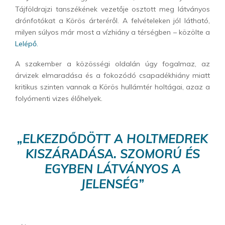
Tájföldrajzi tanszékének vezetője osztott meg látványos
drónfotókat a Körös árteréről. A felvételeken jól látható,
milyen súlyos már most a vízhiány a térségben – közölte a
Lelépő.
A szakember a közösségi oldalán úgy fogalmaz, az
árvizek elmaradása és a fokozódó csapadékhiány miatt
kritikus szinten vannak a Körös hullámtér holtágai, azaz a
folyómenti vizes élőhelyek.
„ELKEZDŐDÖTT A HOLTMEDREK
KISZÁRADÁSA. SZOMORÚ ÉS
EGYBEN LÁTVÁNYOS A
JELENSÉG”