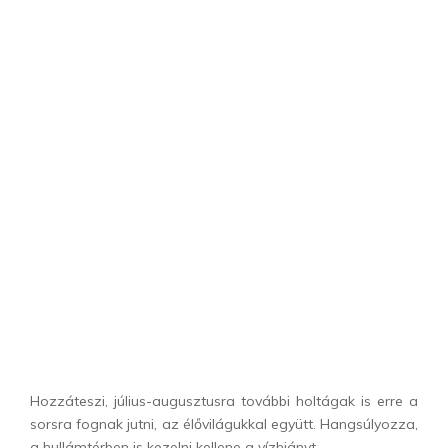
Hozzáteszi, július-augusztusra további holtágak is erre a
sorsra fognak jutni, az élővilágukkal együtt. Hangsúlyozza,
a hullámtérben is kezelni kellene a vízhiányt.