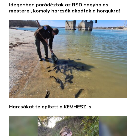
Idegenben parádéztak az RSD nagyhalas
mesterei, komoly harcsák akadtak a horgukra!
Harcsákat telepített a KEMHESZ is!