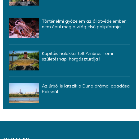
Történelmi győzelem az állatvédelemben:
nem épül meg a világ első polipfarmja
Kapitáis halakkal telt Ambrus Tomi
születésnapi horgásztúrája !
Az űrből is látszik a Duna drámai apadása
Paksnál