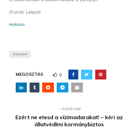
(Forrás: Lelépő)
Halazin
VÍZHIÁNY
MEGOSZTÁS
0
ELŐZŐ CIKK
Ezért ne etesd a vízimadarakat! – kéri az
állatvédlmi kormánybiztos