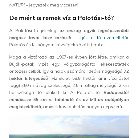
NATÚR!
– jegyezték meg viccesen!
De miért is remek víz a Palotási-tó?
A Palotási-tó jelenleg
az ország egyik legnépszerűbb
horgász tavai közé tartozik
–
írják a tó üzemeltetői
.
Palotás és Kisbágyom községek között terül el.
Maga a víztározó az 1967-es évben jött létre, amikor a
Buják-patak vizét egy völgyzárógáttal elrekesztették
öntözési célból. Így a halak számára ideális nagyságú
72
hektár kiterjedésű
(vízfelület 58,8 hektár ami vízállástól
függ) 250 m átlag szélességű, 2,5 m átlag mélységű, 2 km
hosszúságú tó alakult ki. A Palotási-tó
Budapesttől
mindössze 55 km-re található és az M3-as autópályán
megközelíthető
, aminek köszönhetőn nagyon népszerű.