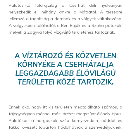
Palotási-tó földrajzilag a Cserhát déli nyúlványán
helyezkedik el, néhány km-re a Mátrától. A térségre
jellemző a tagoltság a dombok és a völgyek váltakozása.
A völgyekben találhatók a Bér, Buják és a Szuha patakok,
melyek a Zagyva folyó vízgyűjtő területéhez tartoznak.
A VÍZTÁROZÓ ÉS KÖZVETLEN
KÖRNYÉKE A CSERHÁTALJA
LEGGAZDAGABB ÉLŐVILÁGÚ
TERÜLETEI KÖZÉ TARTOZIK.
Ennek oka, hogy itt kis területen megtalálható számos, a
tájegységben máshol már jórészt megszűnt élőhely-típus.
Palotáson a horgászok szép környezetben, náddal és
fákkal övezett tóparton hódolhatnak a szenvedélyüknek.