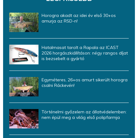
Horogra akadt az idei év első 30+os
amurja az RSD-n!
Hatalmasat tarolt a Rapala az ICAST
2026 horgászkiállításon: négy rangos díjat
is bezsebelt a gyártó
Egyméteres, 26+os amurt sikerült horogra
csalni Ráckevén!
Történelmi győzelem az állatvédelemben:
nem épül meg a világ első polipfarmja