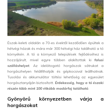
Észak-keleti oldalán a 70-es évektől kezdődően épültek a
hétvégi házak és mára már 300 hétvégi ház található a tó
környékén. A tó a környező települések fejlődéséhez is
hozzájárult, mivel egyre többen alakítottak ki
falusi
szálláshelyet
. Az idelátogató horgászok sátrukat a
horgászhelyen felállíthatják és gépkocsival leállhatnak.
Tusolási és akkumulátor töltési lehetőség az egyesület
horgásztanyáján biztosított.
Érdekesség, hogy a tó északi
részén több mint 100 ritkább madárfaj található
.
Gyönyörű környezetben várja a
horgászokat