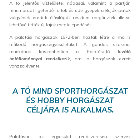
A tó jelentős vízfelülete, nádasai, valamint a partján
fennmaradt ligeterdő foltok és üde gyepek a Buják-patak
völgyének eredeti élővilágát részben megőrizték, illetve
lehetővé tették új fajok megtelepedését.
A palotási horgászok 1972-ben hozták létre a ma is
működő horgászegyesületüket. A gondos szakmai
munkának köszönhetően a Palotási-tó
kiváló
halállománnyal rendelkezik
, ami a horgászok ezreit
vonzza évente.
A TÓ MIND SPORTHORGÁSZAT
ÉS HOBBY HORGÁSZAT
CÉLJÁRA IS ALKALMAS.
Palotáson az egyesület rendszeresen szervez