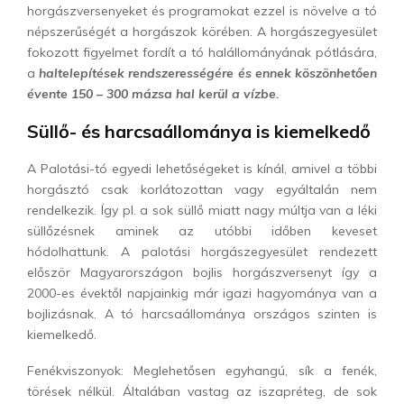
horgászversenyeket és programokat ezzel is növelve a tó
népszerűségét a horgászok körében. A horgászegyesület
fokozott figyelmet fordít a tó halállományának pótlására,
a
haltelepítések rendszerességére és ennek köszönhetően
évente 150 – 300 mázsa hal kerül a vízbe.
Süllő- és harcsaállománya is kiemelkedő
A Palotási-tó egyedi lehetőségeket is kínál, amivel a többi
horgásztó csak korlátozottan vagy egyáltalán nem
rendelkezik. Így pl. a sok süllő miatt nagy múltja van a léki
süllőzésnek aminek az utóbbi időben keveset
hódolhattunk. A palotási horgászegyesület rendezett
először Magyarországon bojlis horgászversenyt így a
2000-es évektől napjainkig már igazi hagyománya van a
bojlizásnak. A tó harcsaállománya országos szinten is
kiemelkedő.
Fenékviszonyok: Meglehetősen egyhangú, sík a fenék,
törések nélkül. Általában vastag az iszapréteg, de sok