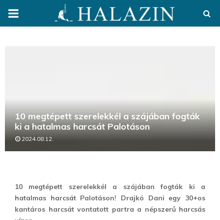
PRIMARY
MENU
10 megtépett szerelekkél a szájában fogták
ki a hatalmas harcsát Palotáson
2024.08.12.
10 megtépett szerelekkél a szájában fogták ki a
hatalmas harcsát Palotáson! Drajkó Dani egy 30+os
kantáros harcsát vontatott partra a népszerű harcsás