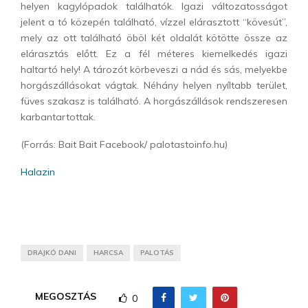
helyen kagylópadok találhatók. Igazi változatosságot
jelent a tó közepén található, vízzel elárasztott “kövesút”,
mely az ott található öböl két oldalát kötötte össze az
elárasztás előtt. Ez a fél méteres kiemelkedés igazi
haltartó hely! A tározót körbeveszi a nád és sás, melyekbe
horgászállásokat vágtak. Néhány helyen nyíltabb terület,
füves szakasz is található. A horgászállások rendszeresen
karbantartottak.
(Forrás: Bait Bait Facebook/ palotastoinfo.hu)
Halazin
DRAJKÓ DANI
HARCSA
PALOTÁS
MEGOSZTÁS
0