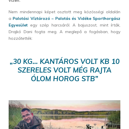
vízen.
Nem mindennapi képet osztott meg közösségi oldalán
a
Palotási Víztározó – Palotás és Vidéke Sporthorgász
Egyesület
egy szép harcsáról. A bajuszost, mint írták,
Drajkó Dani fogta meg. A meglepő a fogásban, hogy
hozzátették:
„30 KG… KANTÁROS VOLT KB 10
SZERELES VOLT MÉG RAJTA
ÓLOM HOROG STB”