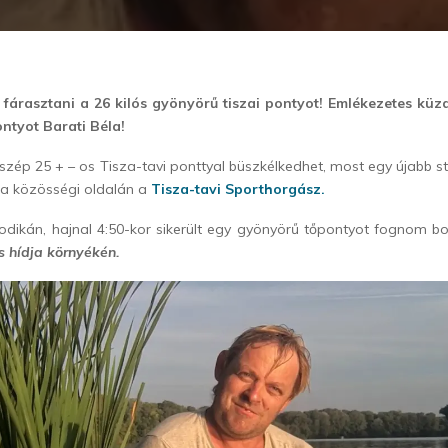
tt fárasztani a 26 kilós gyönyörű tiszai pontyot! Emlékezetes kü
ontyot Barati Béla!
 szép 25 + – os Tisza-tavi ponttyal büszkélkedhet, most egy újabb st
rta közösségi oldalán a
Tisza-tavi Sporthorgász.
dikán, hajnal 4:50-kor sikerült egy gyönyörű tőpontyot fognom boj
s hídja környékén.