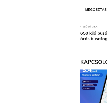
MEGOSZTÁS
ELŐZŐ CIKK
650 kiló bus
órás busafog
KAPCSOL