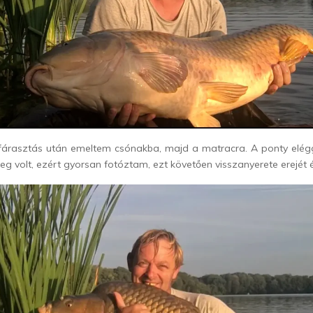
 fárasztás után emeltem csónakba, majd a matracra. A ponty eléggé
 volt, ezért gyorsan fotóztam, ezt követően visszanyerete erejét é