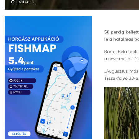
2024.08.12.
50 percig kelle
le a hatalmas p
Barati Béla több
a neve mellé – í
„Augusztus máso
Tisza-folyó 33-a