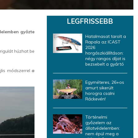
LEGFRISSEBB
zdelemben győzte
Hatalmasat tarolt a
Rapala az ICAST
2026
rigulát húzhat be
horgászkiállításon:
négy rangos díjat is
bezsebelt a gyártó
lis módszerrel
a
Egyméteres, 26+os
amurt sikerült
horogra csalni
Ráckevén!
Történelmi
győzelem az
állatvédelemben:
nem épül meg a