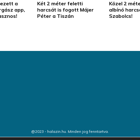
ezett a
Két 2 méter feletti
Közel 2 mét
rgász app,
harcsát is fogott Májer
albínó harcs
asznos!
Péter a Tiszán
Szabolcs!
@2023 - halazin.hu. Minden jog fenntartva.