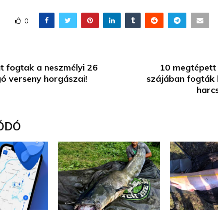
0
át fogtak a neszmélyi 26
10 megtépett 
ó verseny horgászai!
szájában fogták 
harc
ÓDÓ