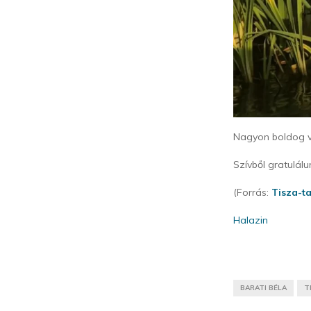
Nagyon boldog v
Szívből gratulálu
(Forrás:
Tisza-t
Halazin
BARATI BÉLA
T