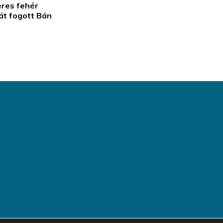
eres fehér
át fogott Bán