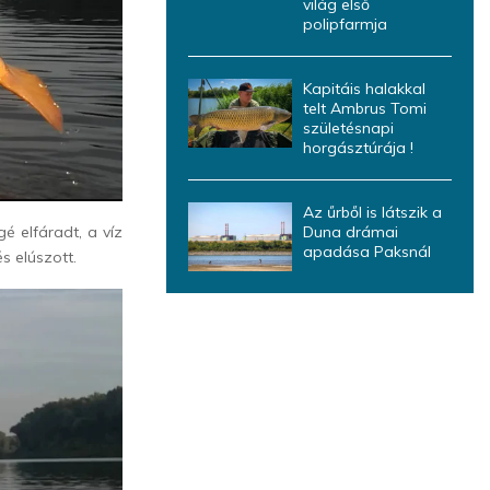
világ első
polipfarmja
Kapitáis halakkal
telt Ambrus Tomi
születésnapi
horgásztúrája !
Az űrből is látszik a
Duna drámai
 elfáradt, a víz
apadása Paksnál
s elúszott.