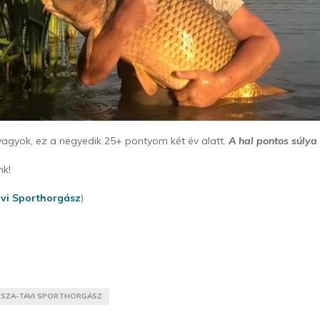
agyok, ez a negyedik 25+ pontyom két év alatt.
A hal pontos súlya 
nk!
avi Sporthorgász
)
ISZA-TAVI SPORTHORGÁSZ