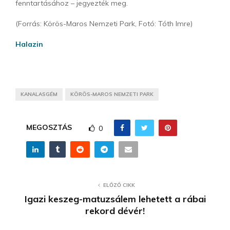
fenntartásához – jegyezték meg.
(Forrás: Körös-Maros Nemzeti Park, Fotó: Tóth Imre)
Halazin
KANALASGÉM
KÖRÖS-MAROS NEMZETI PARK
MEGOSZTÁS
0
ELŐZŐ CIKK
Igazi keszeg-matuzsálem lehetett a rábai
rekord dévér!