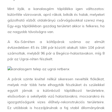
Mint írják, a kanalasgém tápláléka igen változatos:
különféle vízirovarok, apró rákok, békák és halak, melyeket
gázolható vízből, oldalirányú csőrvágásokkal szerez meg.
Egy-egy táplálékban gazdag területet akkor is felkeres, ha
az nagyobb távolságra van.
A Kis-Sárréten a költőpárok száma az elmúlt
évtizedekben 45 és 184 pár között alakult. Idén 104 párat
számoltak, melyből 96 pár a Begécsi-halastavakon, míg 8
pár az Ugrai-réten fészkelt.
A párok szinte kivétel nélkül sikeresen nevelték fiókákat,
melyek már több hete elhagyták fészküket és szüleikkel
együtt járnak a különböző táplálkozó területekre,
elsősorban a sekélyebb vizű halastavakra, mocsarakra és
igazgatóságunk vizes élőhely-rekonstrukciós területeire.
Ez utóbbiak is hozzájárulnak a faj stabil állományának