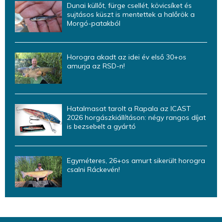
Dunai küllőt, fürge csellét, kövicsíket és
sujtásos küszt is mentettek a halőrök a
Morgó-patakból
Horogra akadt az idei év első 30+os
amurja az RSD-n!
Hatalmasat tarolt a Rapala az ICAST
2026 horgászkiállításon: négy rangos díjat
is bezsebelt a gyártó
Egyméteres, 26+os amurt sikerült horogra
csalni Ráckevén!