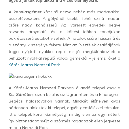
együtt jártak táplálkozni a vizes élőhelyekre.
A
kanalasgémet
közelről nézve nehéz más madarakkal
összetéveszteni. A gólyánál kisebb, fehér színű madár,
csőre nagy, kanálszerű. Az ivarérett egyedek begye
rozsdás árnyalatú és a költési időben tarkójukon
bokrétaszerű üstököt viselnek. A fiatalok csőre hússzínű és
a szárnyuk szegélye fekete. Mint az íbiszfélék családjának
tagja, nyújtott nyakkal repül, ez jól megkülönbözteti a
behúzott nyakkal repülő valódi gémektől – jellemzi őket a
Körös-Maros Nemzeti Park.
A Körös-Maros Nemzeti Parkban állandó telepei csak a
Kis-Sárréten,
azon belül is az Ugrai-réten és a Biharugrai-
Begécsi halastavakon vannak. Mindkét élőhelyen avas
nádasban alakultak ki telepei, egyéb gémfélékkel társulva.
Itt a telepek körüli vízmélység mindig eléri az egy métert,
így biztonságot nyújt a szőrmés ragadozók ellen jegyezte
meg a Nemzeti Park.