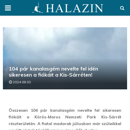
PRIMARY
MENU
104 pár kanalasgém nevelte fel idén
sikeresen a fiókáit a Kis-Sárréten!
2024.08.03.
Összesen 104 pár kanalasgém nevelte fel sikeresen
fiókáit a Körös-Maros Nemzeti Park Kis-Sárrét
részterületén. A fiatal madarak júliusban már szüleikkel