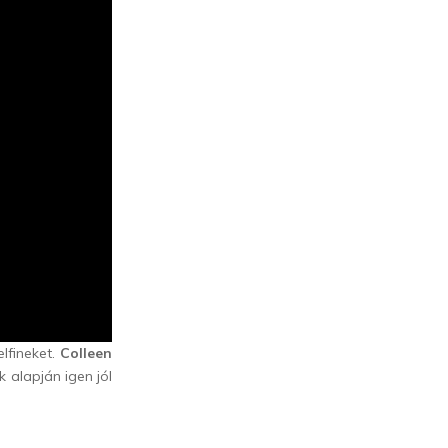
lfineket.
Colleen
 alapján igen jól