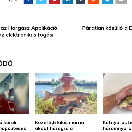
 az Horgász Applikáció
Páratlan kősüllő a 
 az elektronikus fogási
ÓDÓ
ó körüli
Közel 3,5 kilós márna
Kétnyaras ba
a napsütéses
akadt horogra a
háromnyara