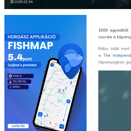
2025.02.04.
1500 egyedből á
csorda a tápany
Ritka, több mint 
a
The Independ
tápanyagban gazd