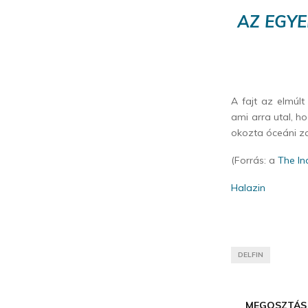
AZ EGYE
A fajt az elmúlt
ami arra utal, h
okozta óceáni za
(Forrás: a
The I
Halazin
DELFIN
MEGOSZTÁS