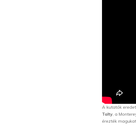
A kutatók eredet
Talty
, a Montere
érezték magukat,