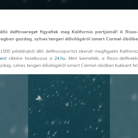
lló delfinsereget figyeltek meg Kalifornia partjainál! A Risso-
agban gazdag, színes tengeri élővilágáról ismert Carmel-öbölbe
1500 példányból álló delfincsoportot sikerült megfigyelni Kalifornia
ent
cikkére hivatkozva a
24.hu.
Mint kiemelték, a Risso-delfinekb
ag, színes tengeri élővilágáról ismert Carmel-öbölben bukkant fel