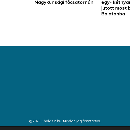
Nagykunsági főcsatornán!
egy- kétnyar
jutott most 
Balatonba
@2023 - halazin.hu. Minden jog fenntartva.