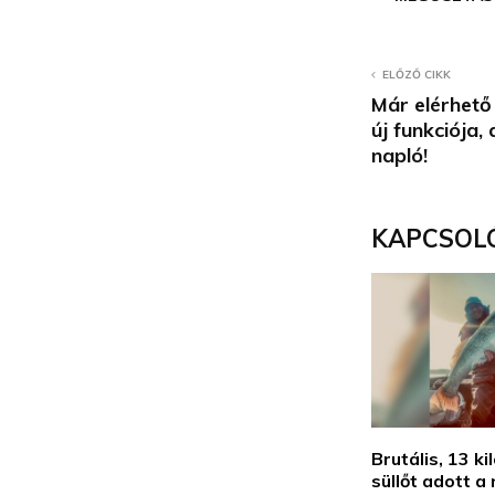
ELŐZŐ CIKK
Már elérhető
új funkciója,
napló!
KAPCSOL
Brutális, 13 kil
süllőt adott 