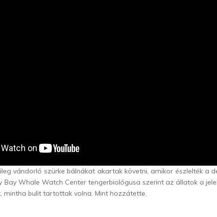
ileg vándorló szürke bálnákat akartak követni, amikor észlelték a de
y Bay Whale Watch Center tengerbiológusa szerint az állatok a jelek
 mintha bulit tartottak volna. Mint hozzátette,