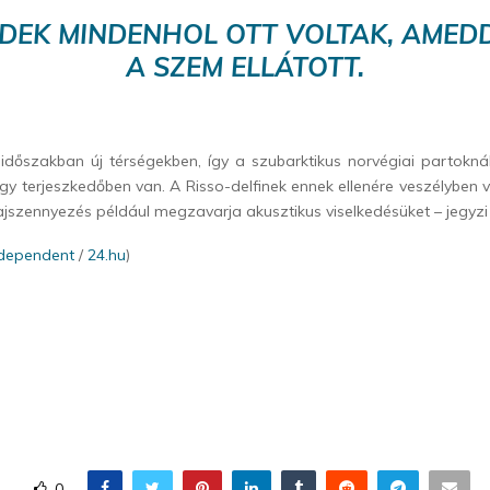
DEK MINDENHOL OTT VOLTAK, AMED
A SZEM ELLÁTOTT.
 időszakban új térségekben, így a szubarktikus norvégiai partoknál
ogy terjeszkedőben van. A Risso-delfinek ennek ellenére veszélyben
jszennyezés például megzavarja akusztikus viselkedésüket – jegyzi 
ndependent
/
24.hu
)
0