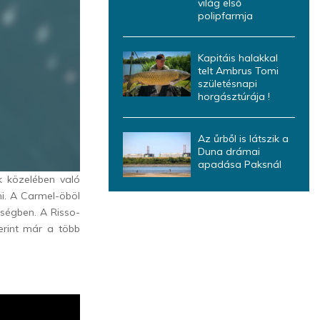
világ első
polipfarmja
Kapitáis halakkal
telt Ambrus Tomi
születésnapi
horgásztúrája !
Az űrből is látszik a
Duna drámai
apadása Paksnál
k közelében való
i. A Carmel-öböl
érségben.
A Risso-
erint már a több