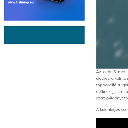
Az akár 3 méter
élethez alkalma
topográfiája ige
delfinek jellem
száz példányt tö
A különleges cso