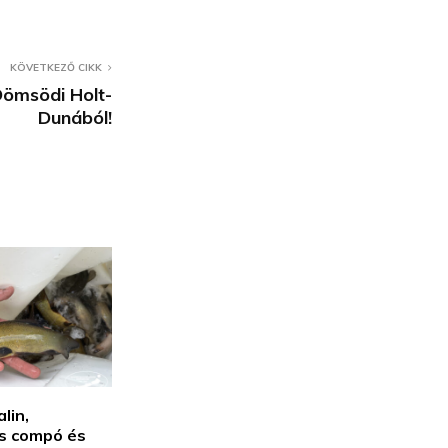
KÖVETKEZŐ CIKK
Dömsödi Holt-
Dunából!
lin,
s compó és