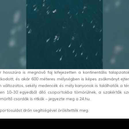
 hosszúra is megnövő faj kifejezetten a kontinentális talapzato
zkodott, és akár 600 méteres mélységben is képes zsákmányt ejten
n változatos, sekély medencék és mély kanyonok is találhatók a t
zően 10–30 egyedből álló csoportokba tömörülnek, a szakértők sz
mörítő csordák is ritkák – jegyezte meg a 24.hu.
portosulást drón segítségével örökítették meg.