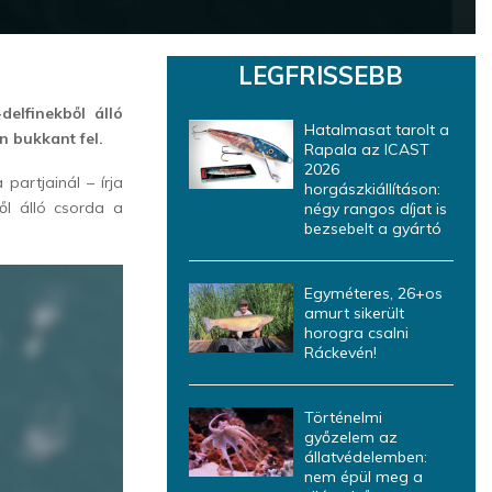
LEGFRISSEBB
delfinekből álló
Hatalmasat tarolt a
n bukkant fel.
Rapala az ICAST
2026
 partjainál – írja
horgászkiállításon:
ől álló csorda a
négy rangos díjat is
bezsebelt a gyártó
.
Egyméteres, 26+os
amurt sikerült
horogra csalni
Ráckevén!
Történelmi
győzelem az
állatvédelemben:
nem épül meg a