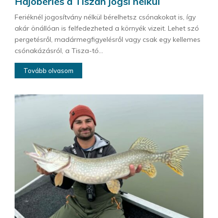
Hajóbérlés a Tiszán jogsi nélkül
Feriéknél jogosítvány nélkül bérelhetsz csónakokat is, így
akár önállóan is felfedezheted a környék vizeit. Lehet szó
pergetésről, madármegfigyelésről vagy csak egy kellemes
csónakázásról, a Tisza-tó...
Tovább olvasom