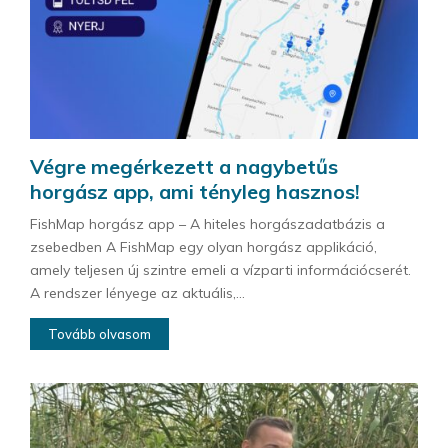
Végre megérkezett a nagybetűs
horgász app, ami tényleg hasznos!
FishMap horgász app – A hiteles horgászadatbázis a
zsebedben A FishMap egy olyan horgász applikáció,
amely teljesen új szintre emeli a vízparti információcserét.
A rendszer lényege az aktuális,...
Tovább olvasom