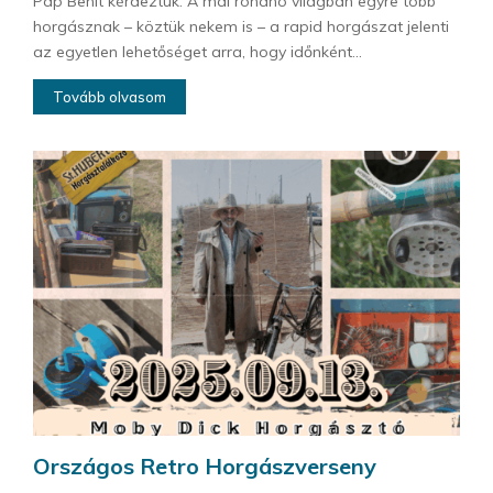
Pap Benit kérdeztük: A mai rohanó világban egyre több
horgásznak – köztük nekem is – a rapid horgászat jelenti
az egyetlen lehetőséget arra, hogy időnként...
Tovább olvasom
Országos Retro Horgászverseny