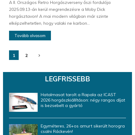
A II. Országos Retro Horgászverseny őszi fordulója
2025.09.13-án kerül megrendezésre a Moby Dick
horgásztavon! A mai modern világban már szinte
elképzelhetetlen, hogy valaki ne karbon...
Tovább olvasom
Bejegyzések
1
2
lapozása
LEGFRISSEBB
Hatalmasat tarolt a Rapala az ICAST
2026 horgászkiállításon: négy rangos díjat
is bezsebelt a gyártó
Egyméteres, 26+os amurt sikerült horogra
csalni Ráckevén!