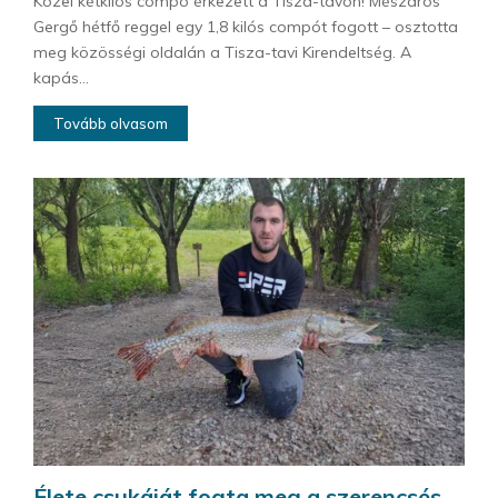
Közel kétkilós compó érkezett a Tisza-tavon! Mészáros
Gergő hétfő reggel egy 1,8 kilós compót fogott – osztotta
meg közösségi oldalán a Tisza-tavi Kirendeltség. A
kapás...
Tovább olvasom
Élete csukáját fogta meg a szerencsés