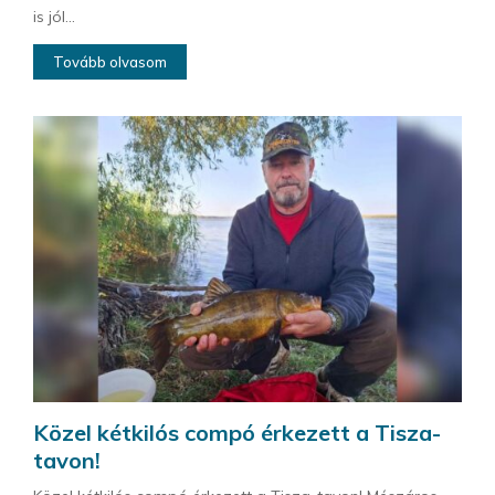
is jól...
Tovább olvasom
Közel kétkilós compó érkezett a Tisza-
tavon!