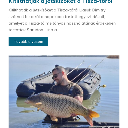
Kitilthatják a jetskízőket a Tisza-tóról
Kitilthatják a jetskízőket a Tisza-tóról Ljasuk Dimitry
számolt be arról a napokban tartott egyeztetésről,
amelyet a Tisza-tó méltányos használatának érdekében
tartottak Sarudon – írja a...
Tovább olvasom