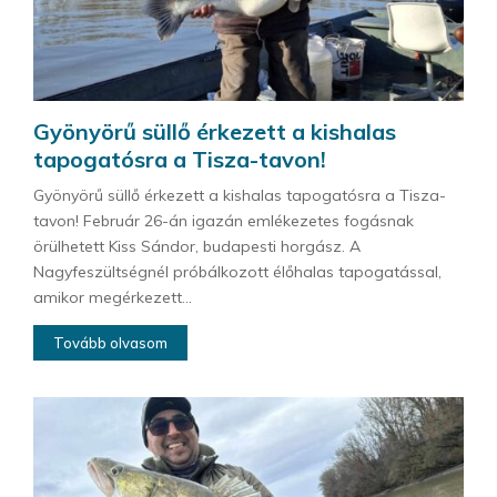
Gyönyörű süllő érkezett a kishalas
tapogatósra a Tisza-tavon!
Gyönyörű süllő érkezett a kishalas tapogatósra a Tisza-
tavon! Február 26-án igazán emlékezetes fogásnak
örülhetett Kiss Sándor, budapesti horgász. A
Nagyfeszültségnél próbálkozott élőhalas tapogatással,
amikor megérkezett...
Tovább olvasom