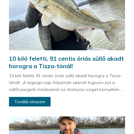
10 kiló feletti, 91 centis óriás süllő akadt
horogra a Tisza-tónál!
10 kiló feletti, 91 centis óriás süllő akadt horogra a Tisza-
tónál! „A tegnapi nap folyamán sikerült fognom ezt a
süllőt pergető módszerrel az Aranyosi-sziget környékén....
Tovább olvasom