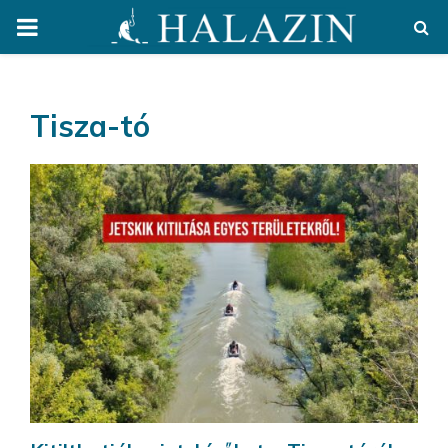
PRIMARY
MENU
Tisza-tó