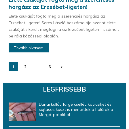
horgász az Erzsébet-ligeten!
Élete csukáját fogta meg a szerencsés horgász az
Erzsébet-ligeten! Seres László beszámolója szerint élete
csukáját sikerült megfognia az Erzsébet-ligeten – számolt
be róla közösségi oldalán...
Tovább olvasom
Bejegyzések
1
2
…
6
lapozása
LEGFRISSEBB
Dunai küllőt, fürge csellét, kövicsíket és
sujtásos küszt is mentettek a halőrök a
Morgó-patakból