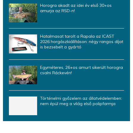
Horogra akadt az idei év első 30+os
amurja az RSD-n!
Hatalmasat tarolt a Rapala az ICAST
2026 horgászkiállításon: négy rangos díjat
is bezsebelt a gyártó
Egyméteres, 26+os amurt sikerült horogra
csalni Ráckevén!
Történelmi győzelem az állatvédelemben:
nem épül meg a világ első polipfarmja