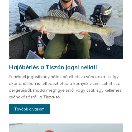
Hajóbérlés a Tiszán jogsi nélkül
Feriéknél jogosítvány nélkül bérelhetsz csónakokat is, így
akár önállóan is felfedezheted a környék vizeit. Lehet szó
pergetésről, madármegfigyelésről vagy csak egy kellemes
csónakázásról, a Tisza-tó...
Tovább olvasom