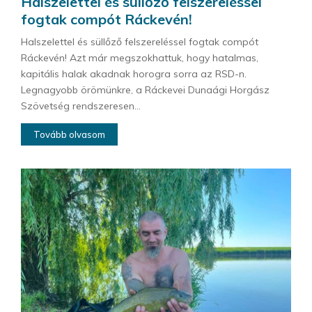
Halszelettel és süllőző felszereléssel
fogtak compót Ráckevén!
Halszelettel és süllőző felszereléssel fogtak compót
Ráckevén! Azt már megszokhattuk, hogy hatalmas,
kapitális halak akadnak horogra sorra az RSD-n.
Legnagyobb örömünkre, a Ráckevei Dunaági Horgász
Szövetség rendszeresen...
Tovább olvasom