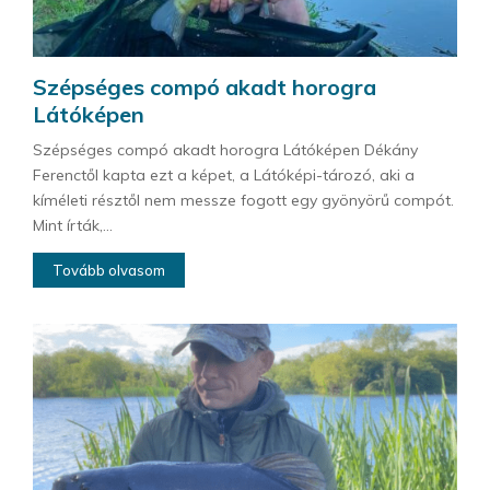
Szépséges compó akadt horogra
Látóképen
Szépséges compó akadt horogra Látóképen Dékány
Ferenctől kapta ezt a képet, a Látóképi-tározó, aki a
kíméleti résztől nem messze fogott egy gyönyörű compót.
Mint írták,...
Tovább olvasom