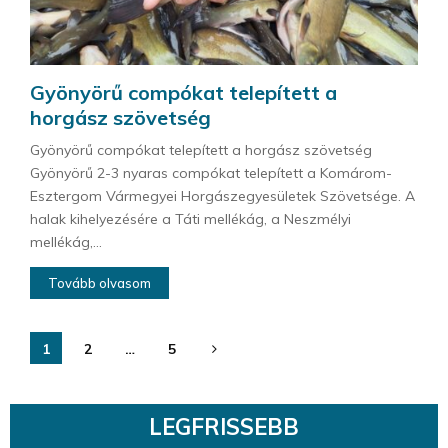
Gyönyörű compókat telepített a
horgász szövetség
Gyönyörű compókat telepített a horgász szövetség
Gyönyörű 2-3 nyaras compókat telepített a Komárom-
Esztergom Vármegyei Horgászegyesületek Szövetsége. A
halak kihelyezésére a Táti mellékág, a Neszmélyi
mellékág,...
Tovább olvasom
Bejegyzések
1
2
…
5
lapozása
LEGFRISSEBB