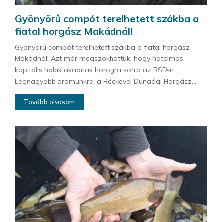
Gyönyörű compót terelhetett szákba a
fiatal horgász Makádnál!
Gyönyörű compót terelhetett szákba a fiatal horgász
Makádnál! Azt már megszokhattuk, hogy hatalmas,
kapitális halak akadnak horogra sorra az RSD-n.
Legnagyobb örömünkre, a Ráckevei Dunaági Horgász...
Tovább olvasom