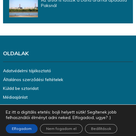
Paksnál
OLDALAK
Adatvédelmi tájékoztató
Általános szerződési feltételek
Küldd be sztoridat
Médiaajánlat
Ez itt a digitális etetés: bojli helyett sütik! Segítenek jobb
felhasználói élményt adni neked. Elfogadod, ugye? :)
Elfogadom
Nem fogadom el
Beállítások
@2023 - halazin.hu. Minden jog fenntartva.