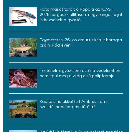
Hatalmasat tarolt a Rapala az ICAST
2026 horgászkiállításon: négy rangos díjat
is bezsebelt a gyártó
Egyméteres, 26+os amurt sikerült horogra
csalni Ráckevén!
Történelmi győzelem az állatvédelemben:
nem épül meg a világ első polipfarmja
Kapitáis halakkal telt Ambrus Tomi
születésnapi horgásztúrája !
Az űrből is látszik a Duna drámai apadása