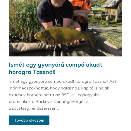
Ismét egy gyönyörű compó akadt
horogra Tassnál!
Ismét egy gyönyörű compó akadt horogra Tassnál! Azt
már megszokhattuk, hogy hatalmas, kapitális halak
akadnak horogra sorra az RSD-n. Legnagyobb
örömünkre, a Ráckevei Dunaági Horgász
Szövetség rendszeresen...
Tovább olvasom