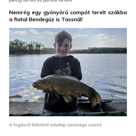
percig tartott és partról történt
.
Nemrég egy gyönyörű compót terelt szákba
a fiatal Bendegúz is Tassnál!
A fogásról feltöltött adatlap tanúsága szerint