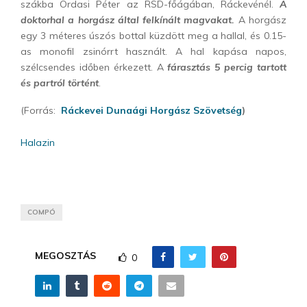
szákba Ordasi Péter az RSD-főágában, Ráckevénél.
A
doktorhal a horgász által felkínált magvakat.
A horgász
egy 3 méteres úszós bottal küzdött meg a hallal, és 0.15-
as monofil zsinórrt használt. A hal kapása napos,
szélcsendes időben érkezett. A
fárasztás 5 percig tartott
és partról történt
.
(Forrás:
Ráckevei Dunaági Horgász Szövetség
)
Halazin
COMPÓ
MEGOSZTÁS
0