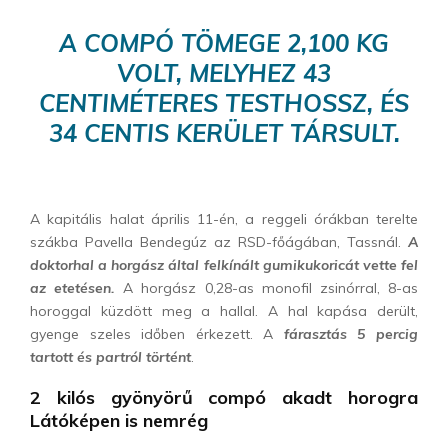
A COMPÓ TÖMEGE 2,100 KG
VOLT, MELYHEZ 43
CENTIMÉTERES TESTHOSSZ, ÉS
34 CENTIS KERÜLET TÁRSULT.
A kapitális halat április 11-én, a reggeli órákban terelte
szákba Pavella Bendegúz az RSD-főágában, Tassnál.
A
doktorhal a horgász által felkínált gumikukoricát vette fel
az etetésen.
A horgász 0,28-as monofil zsinórral, 8-as
horoggal küzdött meg a hallal. A hal kapása derült,
gyenge szeles időben érkezett. A
fárasztás 5 percig
tartott és partról történt
.
2 kilós gyönyörű compó akadt horogra
Látóképen is nemrég