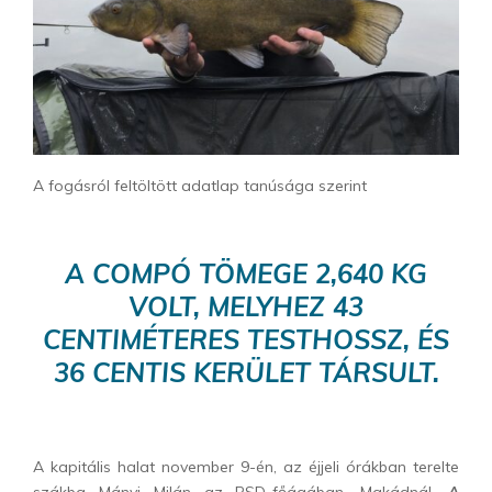
A fogásról feltöltött adatlap tanúsága szerint
A COMPÓ TÖMEGE 2,640 KG
VOLT, MELYHEZ 43
CENTIMÉTERES TESTHOSSZ, ÉS
36 CENTIS KERÜLET TÁRSULT.
A kapitális halat november 9-én, az éjjeli órákban terelte
szákba Mányi Milán az RSD-főágában, Makádnál.
A