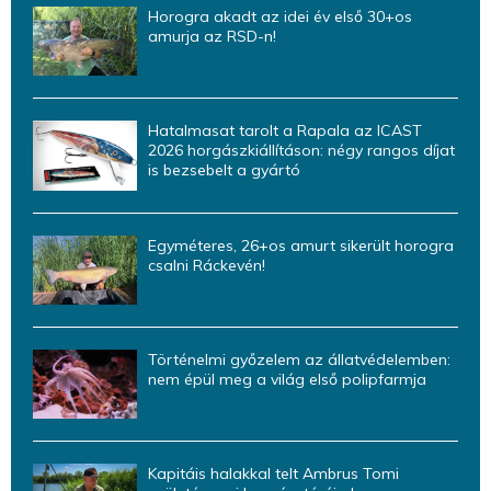
Horogra akadt az idei év első 30+os
amurja az RSD-n!
Hatalmasat tarolt a Rapala az ICAST
2026 horgászkiállításon: négy rangos díjat
is bezsebelt a gyártó
Egyméteres, 26+os amurt sikerült horogra
csalni Ráckevén!
Történelmi győzelem az állatvédelemben:
nem épül meg a világ első polipfarmja
Kapitáis halakkal telt Ambrus Tomi