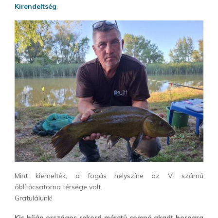
Kirendeltség
.
Mint kiemelték, a fogás helyszíne az V. számú
öblítőcsatorna térsége volt.
Gratulálunk!
Kis híján országos rekord méretű compó akadt horogra