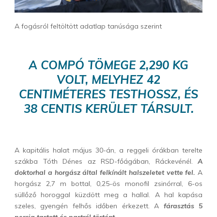
A fogásról feltöltött adatlap tanúsága szerint
A COMPÓ TÖMEGE 2,290 KG
VOLT, MELYHEZ 42
CENTIMÉTERES TESTHOSSZ, ÉS
38 CENTIS KERÜLET TÁRSULT.
A kapitális halat május 30-án, a reggeli órákban terelte
szákba Tóth Dénes az RSD-főágában, Ráckevénél.
A
doktorhal a horgász által felkínált halszeletet vette fel.
A
horgász 2,7 m bottal, 0,25-ös monofil zsinórral, 6-os
süllőző horoggal küzdött meg a hallal. A hal kapása
szeles, gyengén felhős időben érkezett. A
fárasztás 5