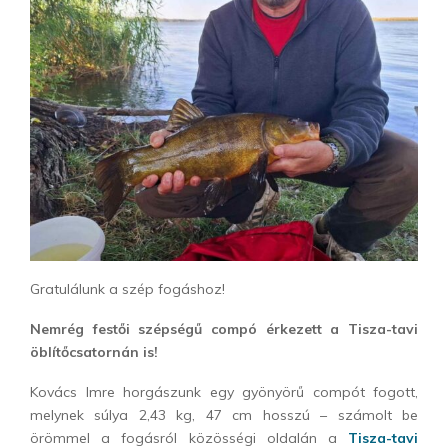
Gratulálunk a szép fogáshoz!
Nemrég festői szépségű compó érkezett a Tisza-tavi
öblítőcsatornán is!
Kovács Imre horgászunk egy gyönyörű compót fogott,
melynek súlya 2,43 kg, 47 cm hosszú – számolt be
örömmel a fogásról közösségi oldalán a
Tisza-tavi