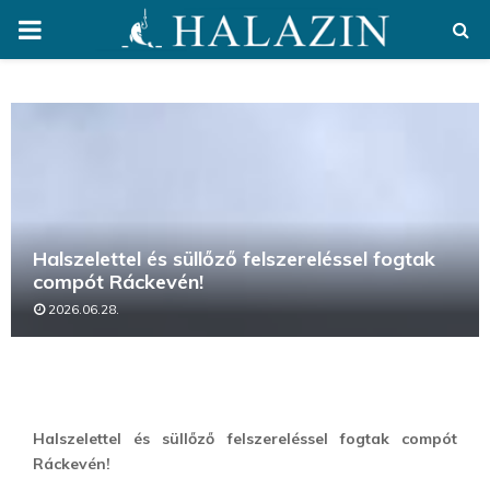
PRIMARY
MENU
Halszelettel és süllőző felszereléssel fogtak
compót Ráckevén!
2026.06.28.
Halszelettel és süllőző felszereléssel fogtak compót
Ráckevén!