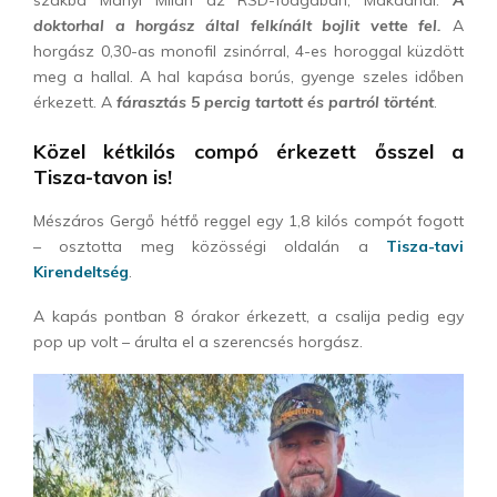
doktorhal a horgász által felkínált bojlit vette fel.
A
horgász 0,30-as monofil zsinórral, 4-es horoggal küzdött
meg a hallal. A hal kapása borús, gyenge szeles időben
érkezett. A
fárasztás 5 percig tartott és partról történt
.
Közel kétkilós compó érkezett ősszel a
Tisza-tavon is!
Mészáros Gergő hétfő reggel egy 1,8 kilós compót fogott
– osztotta meg közösségi oldalán a
Tisza-tavi
Kirendeltség
.
A kapás pontban 8 órakor érkezett, a csalija pedig egy
pop up volt – árulta el a szerencsés horgász.