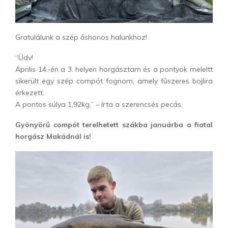
Gratulálunk a szép őshonos halunkhoz!
“Üdv!
Április 14.-én a 3. helyen horgásztam és a pontyok meleltt
sikerült egy szép compót fognom, amely fűszeres bojlira
érkezett.
A pontos súlya 1,92kg.” – írta a szerencsés pecás.
Gyönyörű compót terelhetett szákba januárba a fiatal
horgász Makádnál is!