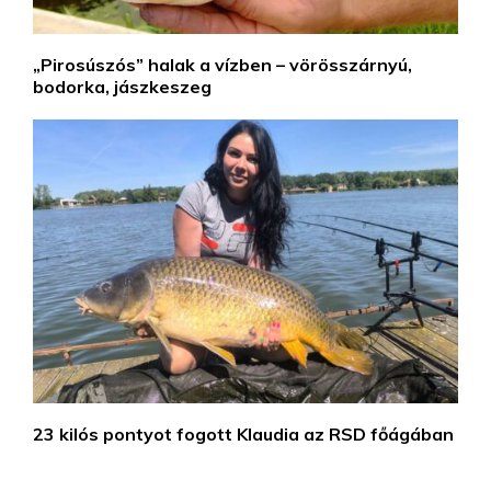
„Pirosúszós” halak a vízben – vörösszárnyú,
bodorka, jászkeszeg
23 kilós pontyot fogott Klaudia az RSD főágában