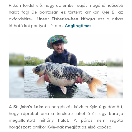
Ritkán fordul elő, hogy az ember saját magánál idősebb
halat fog! De pontosan ez történt, amikor
Kyle B.
az
oxfordshire-i
Linear Fisheries-ben
kifogta ezt a ritkán
látható koi pontyot – írta az
Anglingtimes.
A
St. John’s Lake
-en horgászás közben Kyle úgy döntött,
hogy rápróbál arra a területre, ahol ő és egy barátja
megpillantott néhány halat. A páros nem régóta
horgászott, amikor Kyle-nak megjött az első kapása.