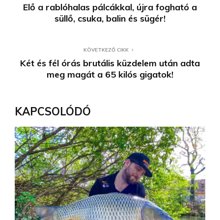
Elő a rablóhalas pálcákkal, újra fogható a
süllő, csuka, balin és sügér!
KÖVETKEZŐ CIKK
Két és fél órás brutális küzdelem után adta
meg magát a 65 kilós gigatok!
KAPCSOLÓDÓ