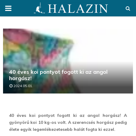
PRIMARY
MENU
40 éves koi pontyot fogott ki az angol
horgász!
2024.05.01.
40 éves koi pontyot fogott ki az angol horgász! A
gyönyörű koi 10 kg-os volt. A szerencsés horgász pedig
élete egyik legemlékezetesebb halát fogta ki ezzel.