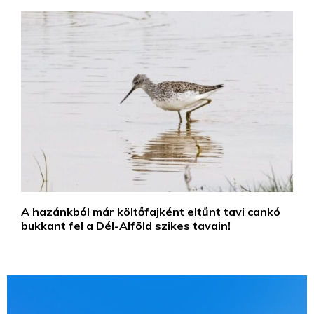
A hazánkból már költőfajként eltűnt tavi cankó
bukkant fel a Dél-Alföld szikes tavain!