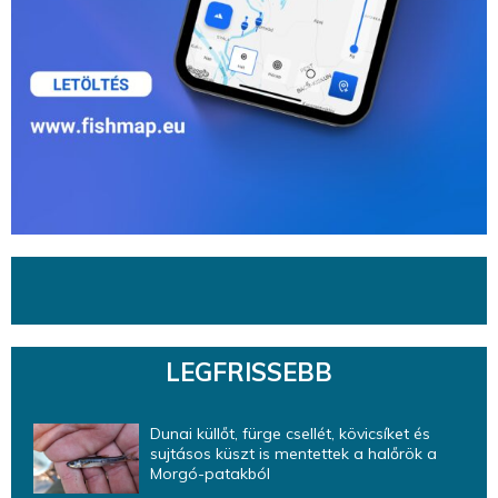
LEGFRISSEBB
Dunai küllőt, fürge csellét, kövicsíket és
sujtásos küszt is mentettek a halőrök a
Morgó-patakból