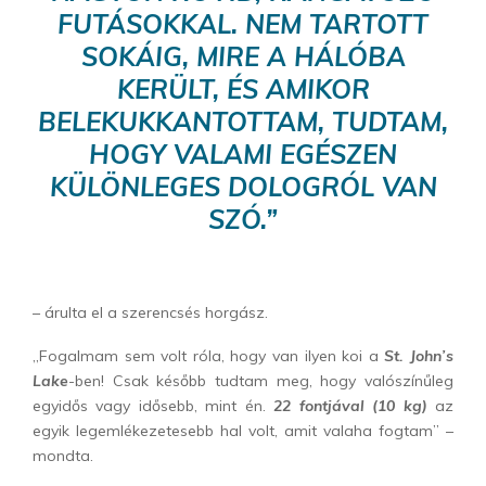
FUTÁSOKKAL. NEM TARTOTT
SOKÁIG, MIRE A HÁLÓBA
KERÜLT, ÉS AMIKOR
BELEKUKKANTOTTAM, TUDTAM,
HOGY VALAMI EGÉSZEN
KÜLÖNLEGES DOLOGRÓL VAN
SZÓ.”
– árulta el a szerencsés horgász.
„Fogalmam sem volt róla, hogy van ilyen koi a
St. John’s
Lake
-ben! Csak később tudtam meg, hogy valószínűleg
egyidős vagy idősebb, mint én.
22 fontjával (10 kg)
az
egyik legemlékezetesebb hal volt, amit valaha fogtam” –
mondta.