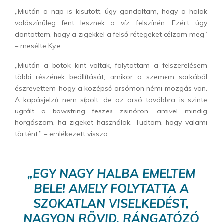
„Miután a nap is kisütött, úgy gondoltam, hogy a halak
valószínűleg fent lesznek a víz felszínén. Ezért úgy
döntöttem, hogy a zigekkel a felső rétegeket célzom meg”
– mesélte Kyle.
„Miután a botok kint voltak, folytattam a felszerelésem
többi részének beállítását, amikor a szemem sarkából
észrevettem, hogy a középső orsómon némi mozgás van.
A kapásjelző nem sípolt, de az orsó továbbra is szinte
ugrált a bowstring feszes zsinóron, amivel mindig
horgászom, ha zigeket használok. Tudtam, hogy valami
történt.” – emlékezett vissza.
„EGY NAGY HALBA EMELTEM
BELE! AMELY FOLYTATTA A
SZOKATLAN VISELKEDÉST,
NAGYON RÖVID, RÁNGATÓZÓ