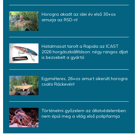
Horogra akadt az idei év első 30+os
amurja az RSD-n!
Hatalmasat tarolt a Rapala az ICAST
2026 horgászkiállításon: négy rangos díjat
is bezsebelt a gyártó
Egyméteres, 26+os amurt sikerült horogra
csalni Ráckevén!
Történelmi győzelem az állatvédelemben:
nem épül meg a világ első polipfarmja