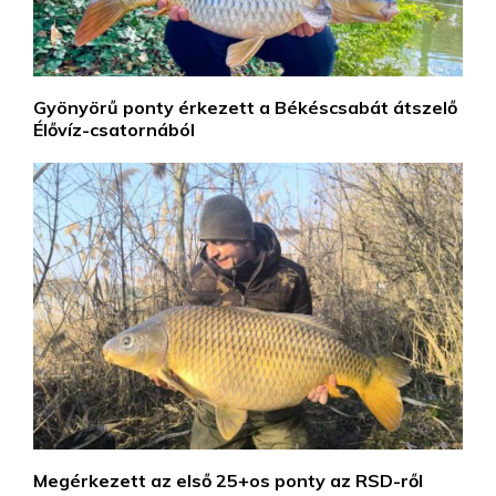
Gyönyörű ponty érkezett a Békéscsabát átszelő
Élővíz-csatornából
Megérkezett az első 25+os ponty az RSD-ről