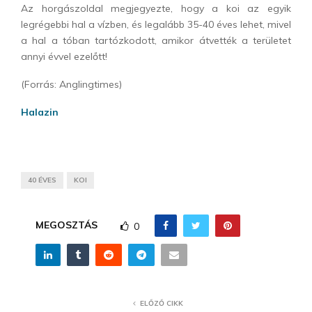
Az horgászoldal megjegyezte, hogy a koi az egyik
legrégebbi hal a vízben, és legalább 35-40 éves lehet, mivel
a hal a tóban tartózkodott, amikor átvették a területet
annyi évvel ezelőtt!
(Forrás: Anglingtimes)
Halazin
40 ÉVES
KOI
MEGOSZTÁS
0
ELŐZŐ CIKK