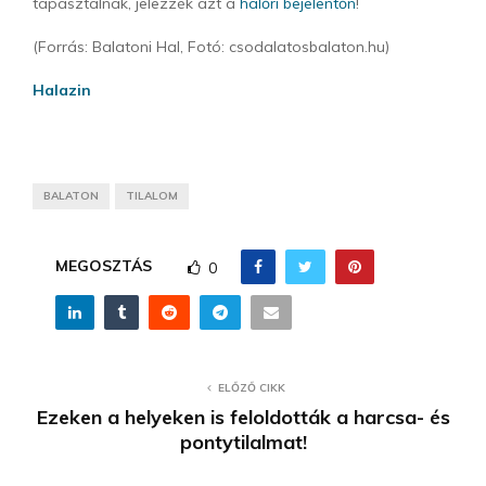
tapasztalnak, jelezzék azt a
halőri bejelentőn
!
(Forrás: Balatoni Hal, Fotó: csodalatosbalaton.hu)
Halazin
BALATON
TILALOM
MEGOSZTÁS
0
ELŐZŐ CIKK
Ezeken a helyeken is feloldották a harcsa- és
pontytilalmat!