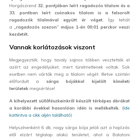
Horgászrend
32. pontjában leírt ragadozós tilalom és a
33. pontban leírt csónakos tilalom is a felsorolt
ragadozók tilalmával együtt ér véget.
Így tehát
a
„ragadozós szezon” május 1-én 00:01 perckor veszi
kezdetét.
Vannak korlátozások viszont
Megjegyezték, hogy tavaly sajnos többen vesztették el
azért az engedélyüket, mert türelmetlenek voltak. Sok
esetben nem várták meg a tilalom végét. Illetve szintén
előfordult a
sárga bójákkal kijelölt kíméleti
területek
megsértése!
A kihelyezett süllőfészkeinkről készült térképes ábrákat
a korábbi évekkel hasonlóan idén is mellékelték.
(
Ide
kattintva a cikk aljén található
)
Helyszínenként 6 db, nagy sárga bója jelöli azt a hajózás
elől elzárt téglalap alakú területet, ahol a Balatoni