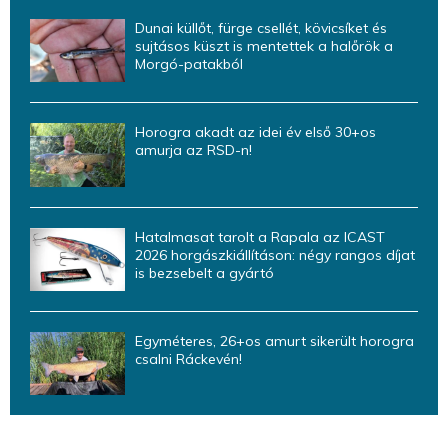
Dunai küllőt, fürge csellét, kövicsíket és
sujtásos küszt is mentettek a halőrök a
Morgó-patakból
Horogra akadt az idei év első 30+os
amurja az RSD-n!
Hatalmasat tarolt a Rapala az ICAST
2026 horgászkiállításon: négy rangos díjat
is bezsebelt a gyártó
Egyméteres, 26+os amurt sikerült horogra
csalni Ráckevén!