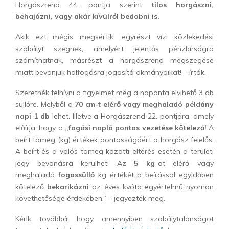
Horgászrend 44. pontja szerint
tilos horgászni,
behajózni, vagy akár kívülről bedobni is.
Akik ezt mégis megsértik, egyrészt vízi közlekedési
szabályt szegnek, amelyért jelentős pénzbírságra
számíthatnak, másrészt a horgászrend megszegése
miatt bevonjuk halfogásra jogosító okmányaikat! – írták.
Szeretnék felhívni a figyelmet még a naponta elvihető 3 db
süllőre. Melyből a
70 cm-t elérő vagy meghaladó példány
napi 1 db
lehet. Illetve a Horgászrend 22. pontjára, amely
előírja, hogy a
„fogási napló pontos vezetése kötelező!
A
beírt tömeg (kg) értékek pontosságáért a horgász felelős.
A beírt és a valós tömeg közötti eltérés esetén a területi
jegy bevonásra kerülhet! Az
5 kg
-ot elérő vagy
meghaladó
fogassüllő
kg értékét a beírással egyidőben
kötelező
bekarikázni
az éves kvóta egyértelmű nyomon
követhetősége érdekében.” – jegyezték meg.
Kérik továbbá, hogy amennyiben szabálytalanságot