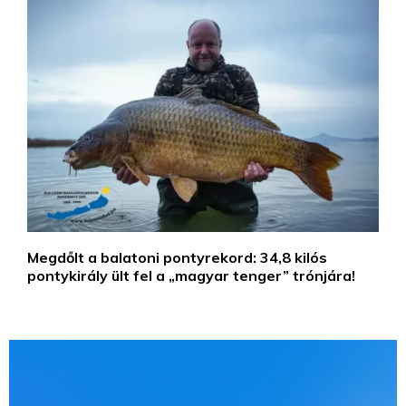
Megdőlt a balatoni pontyrekord: 34,8 kilós
pontykirály ült fel a „magyar tenger” trónjára!