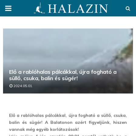
PRIMARY
MENU
Elő a rablóhalas pálcákkal, újra fogható a
süllő, csuka, balin és sügér!
2024.05.01.
Elő a rablóhalas pálcákkal, újra fogható a süllő, csuka,
balin és sügér! A Balatonon azért figyeljünk, hiszen
vannak még egyéb korlátozások!