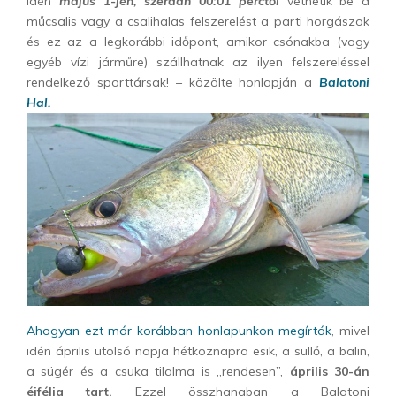
Idén
május 1-jén, szerdán 00:01 perctől
vethetik be a
műcsalis vagy a csalihalas felszerelést a parti horgászok
és ez az a legkorábbi időpont, amikor csónakba (vagy
egyéb vízi járműre) szállhatnak az ilyen felszereléssel
rendelkező sporttársak! – közölte honlapján a
Balatoni
Hal.
Ahogyan ezt már korábban honlapunkon megírták
, mivel
idén április utolsó napja hétköznapra esik, a süllő, a balin,
a sügér és a csuka tilalma is „rendesen”,
április 30-án
éjfélig tart.
Ezzel összhangban a Balatoni