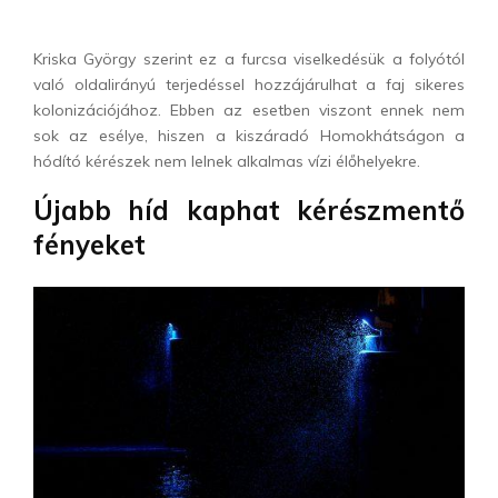
Kriska György szerint ez a furcsa viselkedésük a folyótól
való oldalirányú terjedéssel hozzájárulhat a faj sikeres
kolonizációjához. Ebben az esetben viszont ennek nem
sok az esélye, hiszen a kiszáradó Homokhátságon a
hódító kérészek nem lelnek alkalmas vízi élőhelyekre.
Újabb híd kaphat kérészmentő
fényeket