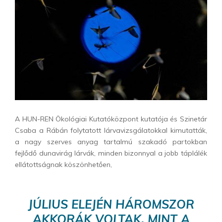
A HUN-REN Ökológiai Kutatóközpont kutatója és Szinetár
Csaba a Rábán folytatott lárvavizsgálatokkal kimutatták,
a nagy szerves anyag tartalmú szakadó partokban
fejlődő dunavirág lárvák, minden bizonnyal a jobb táplálék
ellátottságnak köszönhetően,
JÚLIUS ELEJÉN HÁROMSZOR
AKKORÁK VOLTAK, MINT A