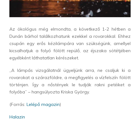
Az ökológus még elmondta, a következő 1-2 hétben a
Dunán bárhol találkozhatunk ezekkel a rovarokkal. Ehhez
csupán egy erős kézilámpára van szükségünk, amellyel
kicsalhatjuk a folyó fölött repülő, az éjszaka sötétjében
egyébként láthatatlan kérészeket.
„A lámpás vizsgálatnál ügyeljünk arra, ne csaljuk ki a
rovarokat a szárazföldre, a megfigyelés a vízfelszín fölött
történjen. Így a nőstények le tudják rakni petéiket a
folyóba” – hangsúlyozta Kriska György.
(Forrás:
Lelépő magazin
)
Halazin