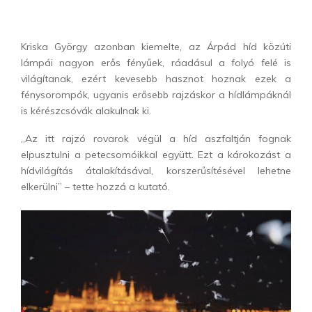
Kriska György azonban kiemelte, az Árpád híd közúti
lámpái nagyon erős fényűek, ráadásul a folyó felé is
világítanak, ezért kevesebb hasznot hoznak ezek a
fénysorompók, ugyanis erősebb rajzáskor a hídlámpáknál
is kérészcsóvák alakulnak ki.
„Az itt rajzó rovarok végül a híd aszfaltján fognak
elpusztulni a petecsomóikkal együtt. Ezt a károkozást a
hídvilágítás átalakításával, korszerűsítésével lehetne
elkerülni” – tette hozzá a kutató.