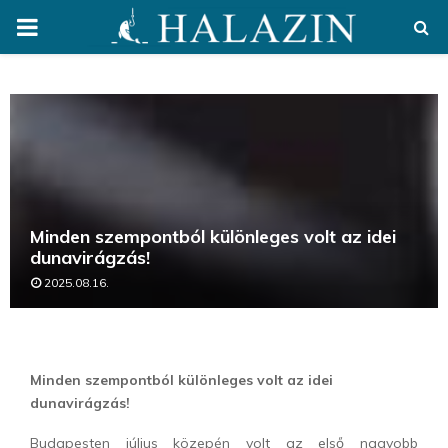
PRIMARY
MENU
Minden szempontból különleges volt az idei
dunavirágzás!
2025.08.16.
Minden szempontból különleges volt az idei
dunavirágzás!
Budapesten július közepén volt az első nagyobb