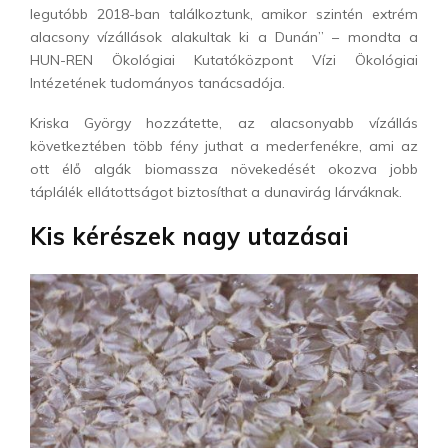
legutóbb 2018-ban találkoztunk, amikor szintén extrém
alacsony vízállások alakultak ki a Dunán” – mondta a
HUN-REN Ökológiai Kutatóközpont Vízi Ökológiai
Intézetének tudományos tanácsadója.
Kriska György hozzátette, az alacsonyabb vízállás
következtében több fény juthat a mederfenékre, ami az
ott élő algák biomassza növekedését okozva jobb
táplálék ellátottságot biztosíthat a dunavirág lárváknak.
Kis kérészek nagy utazásai