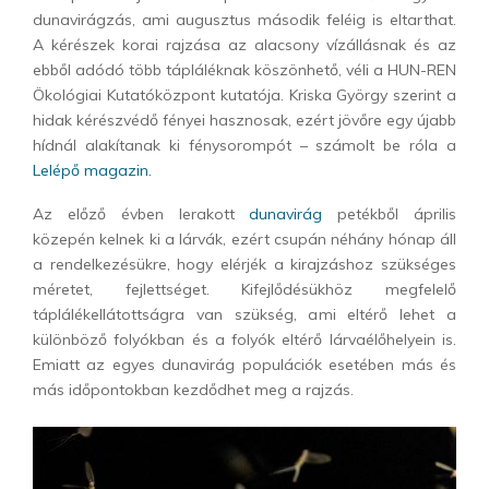
dunavirágzás, ami augusztus második feléig is eltarthat.
A kérészek korai rajzása az alacsony vízállásnak és az
ebből adódó több tápláléknak köszönhető, véli a HUN-REN
Ökológiai Kutatóközpont kutatója. Kriska György szerint a
hidak kérészvédő fényei hasznosak, ezért jövőre egy újabb
hídnál alakítanak ki fénysorompót – számolt be róla a
Lelépő magazin.
Az előző évben lerakott
dunavirág
petékből április
közepén kelnek ki a lárvák, ezért csupán néhány hónap áll
a rendelkezésükre, hogy elérjék a kirajzáshoz szükséges
méretet, fejlettséget. Kifejlődésükhöz megfelelő
táplálékellátottságra van szükség, ami eltérő lehet a
különböző folyókban és a folyók eltérő lárvaélőhelyein is.
Emiatt az egyes dunavirág populációk esetében más és
más időpontokban kezdődhet meg a rajzás.