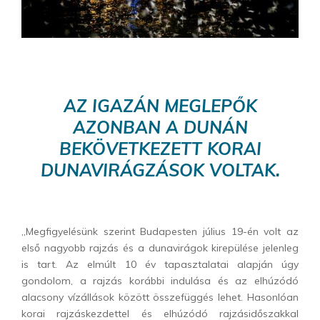
AZ IGAZÁN MEGLEPŐK
AZONBAN A DUNÁN
BEKÖVETKEZETT KORAI
DUNAVIRÁGZÁSOK VOLTAK.
„Megfigyelésünk szerint Budapesten július 19-én volt az
első nagyobb rajzás és a dunavirágok kirepülése jelenleg
is tart. Az elmúlt 10 év tapasztalatai alapján úgy
gondolom, a rajzás korábbi indulása és az elhúzódó
alacsony vízállások között összefüggés lehet. Hasonlóan
korai rajzáskezdettel és elhúzódó rajzásidőszakkal