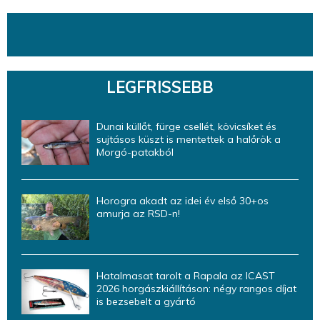
LEGFRISSEBB
Dunai küllőt, fürge csellét, kövicsíket és
sujtásos küszt is mentettek a halőrök a
Morgó-patakból
Horogra akadt az idei év első 30+os
amurja az RSD-n!
Hatalmasat tarolt a Rapala az ICAST
2026 horgászkiállításon: négy rangos díjat
is bezsebelt a gyártó