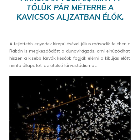
TŐLÜK PÁR MÉTERRE A
KAVICSOS ALJZATBAN ÉLŐK.
A fejlettebb egyedek kirepülésével július második felében a
Rábán is megkezdődött a dunavirágzás, ami elhúzódhat,
hiszen a kisebb lárvák később fogják elérni a kibújás előtti
nimfa állapotot, az utolsó lárvastádiumot.