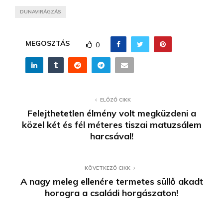
DUNAVIRÁGZÁS
MEGOSZTÁS
0
ELŐZŐ CIKK
Felejthetetlen élmény volt megküzdeni a
közel két és fél méteres tiszai matuzsálem
harcsával!
KÖVETKEZŐ CIKK
A nagy meleg ellenére termetes süllő akadt
horogra a családi horgászaton!