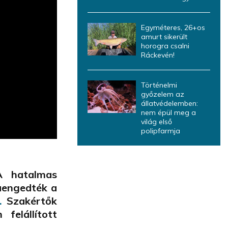
Egyméteres, 26+os
amurt sikerült
horogra csalni
Ráckevén!
Történelmi
győzelem az
állatvédelemben:
nem épül meg a
világ első
polipfarmja
A hatalmas
aengedték a
.
Szakértők
felállított