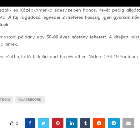
Észak- és Közép-Amerika édesvizeiben honos, nevét pedig aligátor
pta.
A faj ragadozó, egyedei 2 méteres hosszig igen gyorsan nőn
tnek.
 mostani példány egy
50-80 éves nőstény lehetett
. A kifejlett nő
 a hímek.
ience/24.hu, Fotó: Kirk Kirkland, FoxWeather, Videó: CBS 19 Youtube)
TEXAS
VILÁGREKORD
0