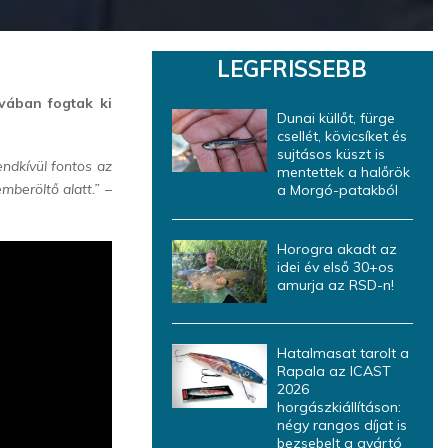
LEGFRISSEBB
avában fogtak ki
Dunai küllőt, fürge
csellét, kövicsíket és
sujtásos küszt is
endkívül fontos az
mentettek a halőrök
mberöltő alatt.”
–
a Morgó-patakból
Horogra akadt az
idei év első 30+os
amurja az RSD-n!
Hatalmasat tarolt a
Rapala az ICAST
2026
horgászkiállításon:
négy rangos díjat is
bezsebelt a gyártó