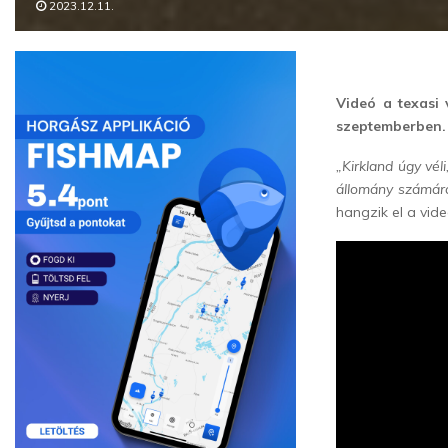
2023.12.11.
Videó a texasi 
szeptemberben.
„Kirkland úgy vél
állomány számára
hangzik el a vid