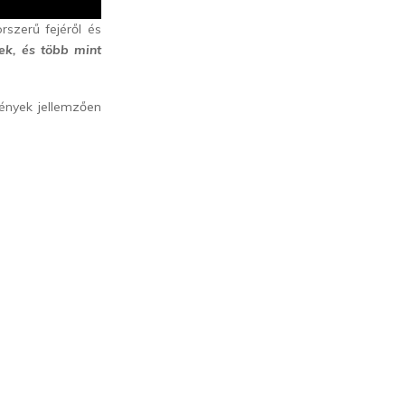
szerű fejéről és
ek, és több mint
stények jellemzően