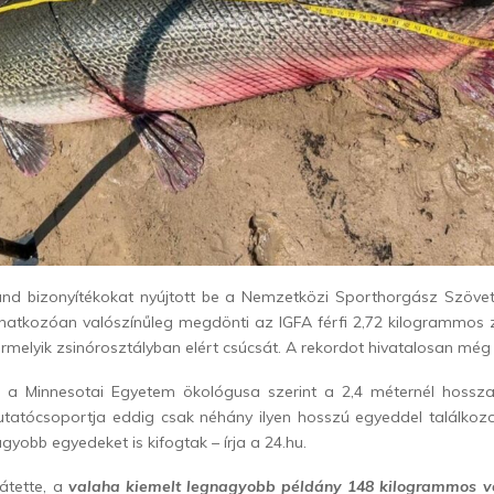
and bizonyítékokat nyújtott be a Nemzetközi Sporthorgász Szövet
onatkozóan valószínűleg megdönti az IGFA férfi 2,72 kilogrammos z
bármelyik zsinórosztályban elért csúcsát. A rekordot hivatalosan még
, a Minnesotai Egyetem ökológusa szerint a 2,4 méternél hossza
Kutatócsoportja eddig csak néhány ilyen hosszú egyeddel találkozo
gyobb egyedeket is kifogtak – írja a 24.hu.
átette, a
valaha kiemelt legnagyobb példány 148 kilogrammos vo