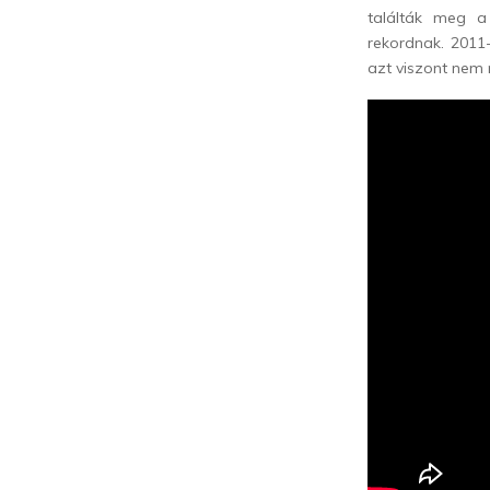
találták meg a 
rekordnak. 2011
azt viszont nem 