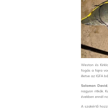
Weston és Kirkl
fogás a fajra v
illetve az IGFA 
Solomon David
nagyon ritkák. 
években ennél na
A szakértő hozz