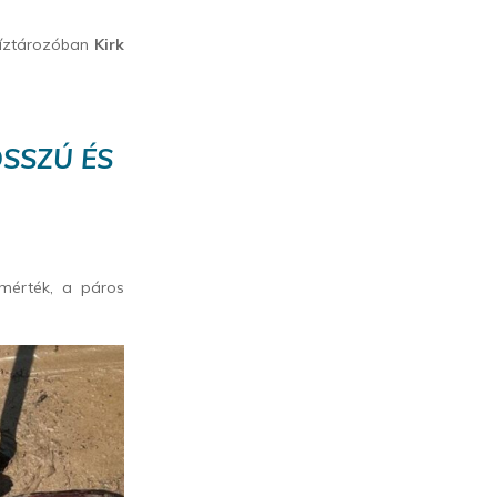
víztározóban
Kirk
OSSZÚ ÉS
gmérték, a páros