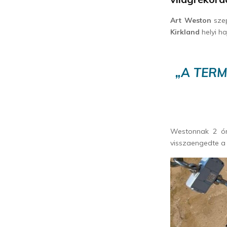
Art Weston
szep
Kirkland
helyi ha
„A TERM
Westonnak 2 óra
visszaengedte a