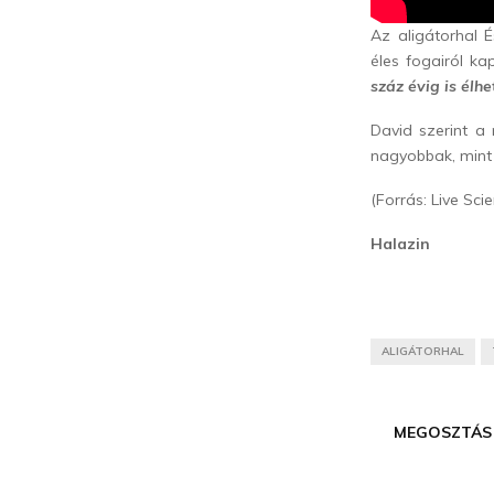
Az aligátorhal 
éles fogairól ka
száz évig is élhe
David szerint a
nagyobbak, mint
(Forrás: Live Sc
Halazin
ALIGÁTORHAL
MEGOSZTÁS