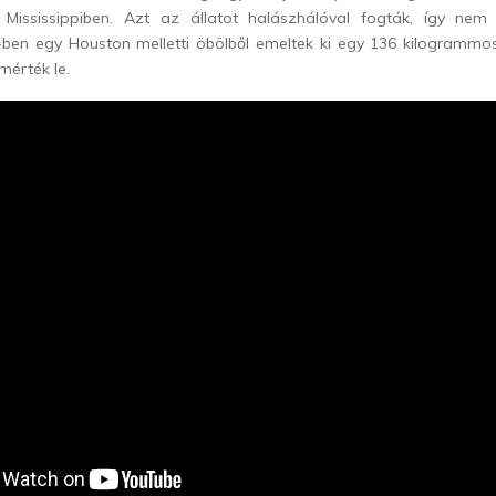
Mississippiben. Azt az állatot halászhálóval fogták, így nem
-ben egy Houston melletti öbölből emeltek ki egy 136 kilogrammosr
mérték le.