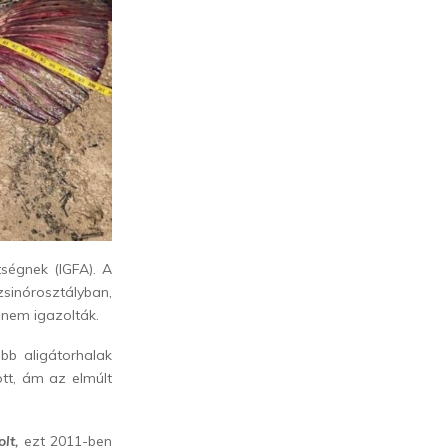
ségnek (IGFA). A
sinórosztályban,
 nem igazolták.
bb aligátorhalak
tt, ám az elmúlt
lt,
ezt 2011-ben