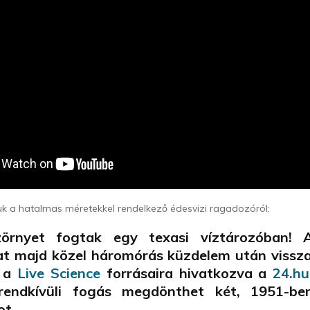
uk a hatalmas méretekkel rendelkező édesvizi ragadozóról:
szörnyet fogtak egy texasi víztározóban! 
lat majd közel háromórás küzdelem után vissz
a a
Live Science
forrásaira hivatkozva a
24.hu
rendkívüli fogás megdönthet két, 1951-ben 
ot.