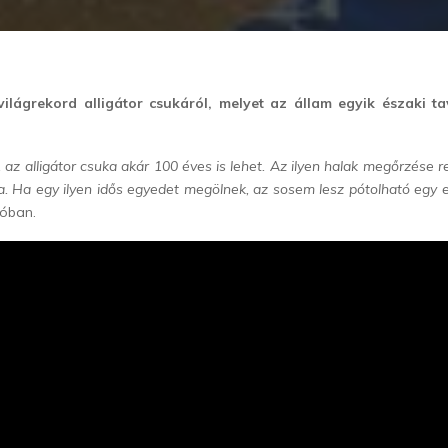
világrekord alligátor csukáról, melyet az állam egyik északi t
i, az alligátor csuka akár 100 éves is lehet. Az ilyen halak megőrzése r
. Ha egy ilyen idős egyedet megölnek, az sosem lesz pótolható egy e
eóban.