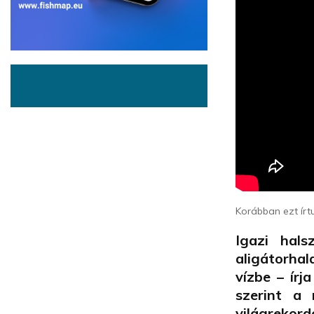
Korábban ezt írt
Igazi hal
aligátorha
vízbe – írj
szerint a 
világrekord