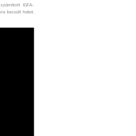
 számított IGFA-
a becsült halat,