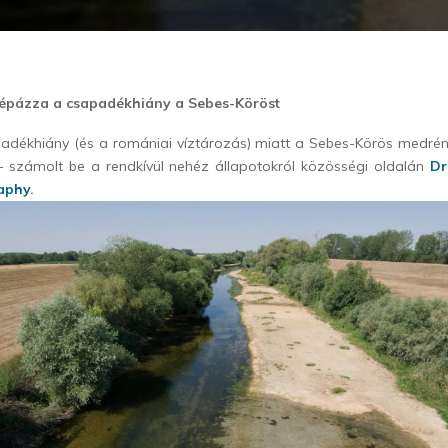
tépázza a csapadékhiány a Sebes-Köröst
padékhiány (és a romániai víztározás) miatt a Sebes-Körös medrén
 – számolt be a rendkívül nehéz állapotokról közösségi oldalán
Dr
aphy
.