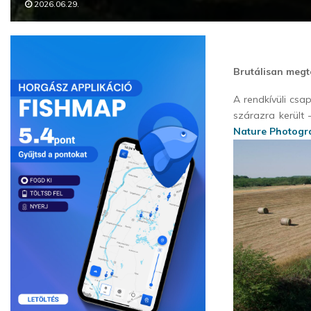
2026.06.29.
Brutálisan meg
A rendkívüli csa
szárazra került
Nature Photogr