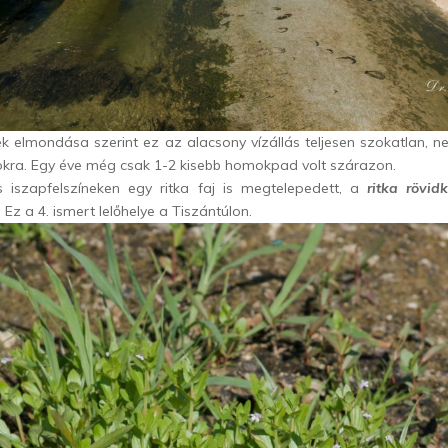
yiek elmondása szerint ez az alacsony vízállás teljesen szokatlan, 
okra. Egy éve még csak 1-2 kisebb homokpad volt szárazon.
 iszapfelszíneken egy ritka faj is megtelepedett, a
ritka rövid
. Ez a 4. ismert lelőhelye a Tiszántúlon.