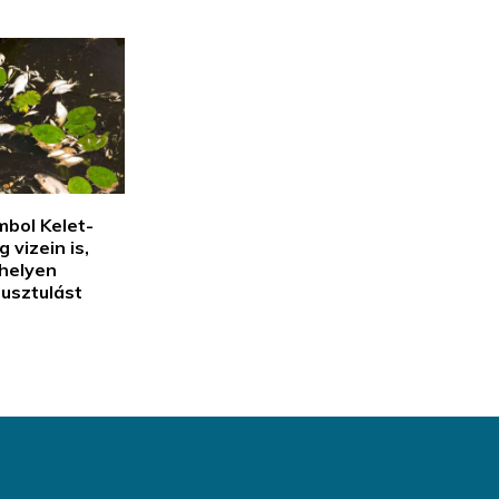
mbol Kelet-
vizein is,
helyen
pusztulást