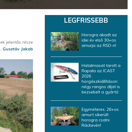
LEGFRISSEBB
Horogra akadt az
idei év első 30+os
ek jelentős része
amurja az RSD-n!
. Gusztáv Jakab
Hatalmasat tarolt a
Rapala az ICAST
2026
horgászkiállításon:
négy rangos díjat is
bezsebelt a gyártó
Egyméteres, 26+os
amurt sikerült
horogra csalni
Ráckevén!