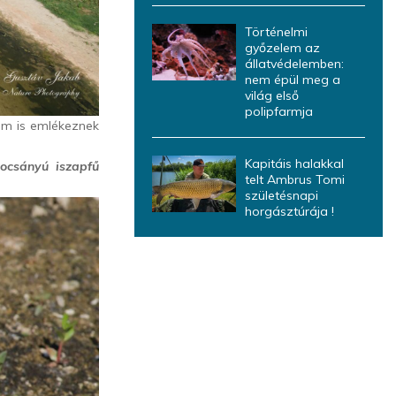
Történelmi
győzelem az
állatvédelemben:
nem épül meg a
világ első
polipfarmja
nem is emlékeznek
Kapitáis halakkal
kocsányú iszapfű
telt Ambrus Tomi
születésnapi
horgásztúrája !