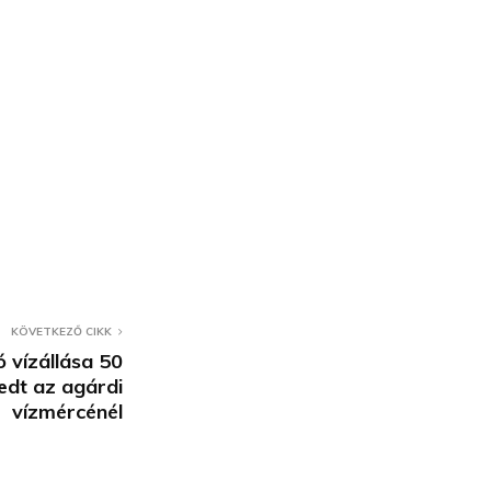
KÖVETKEZŐ CIKK
ó vízállása 50
yedt az agárdi
vízmércénél