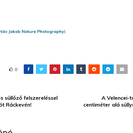
ztáv Jakab Nature Photography
)
0
és süllőző felszereléssel
A Velencei-t
ót Ráckevén!
centiméter alá süll