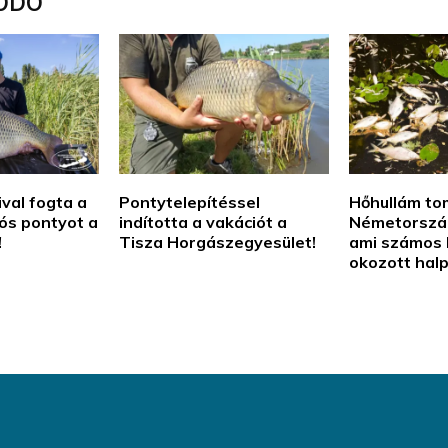
ÓDÓ
val fogta a
Pontytelepítéssel
Hőhullám to
lós pontyot a
indította a vakációt a
Németország 
!
Tisza Horgászegyesület!
ami számos 
okozott hal