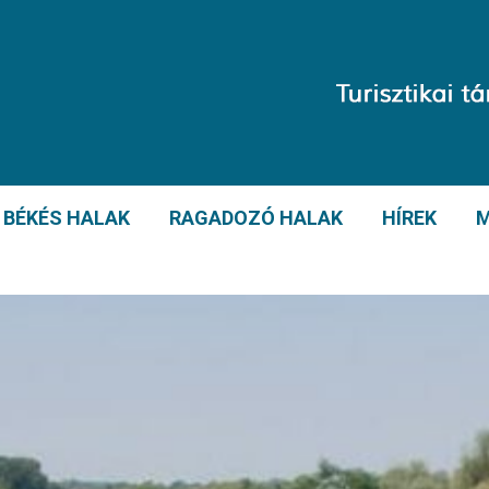
BÉKÉS HALAK
RAGADOZÓ HALAK
HÍREK
M