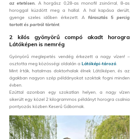
az etetésen.
A horgász 0,28-as monofil zsinórral, 8-as
horoggal küzdött meg a hallal. A hal kapása derült,
gyenge szeles időben érkezett. A
fárasztás 5 percig
tartott és partról történt
.
2 kilós gyönyörű compó akadt horogra
Látóképen is nemrég
Gyönyörű meglepetés vendég érkezett a nagy vízen! –
osztotta meg közösségi oldalán a
Látóképi-tározó
.
Mint írták, hatalmas doktorhalak élnek Látóképen, és az
ágakban nagyon szép példányokat szoktak fogni minden
évben.
Ezúttal azonban egy szokatlan helyen, a nagy vízen
sikerült egy közel 2 kilogrammos példányt horogra csalnia
pontyozás közben Keserű Gábornak.