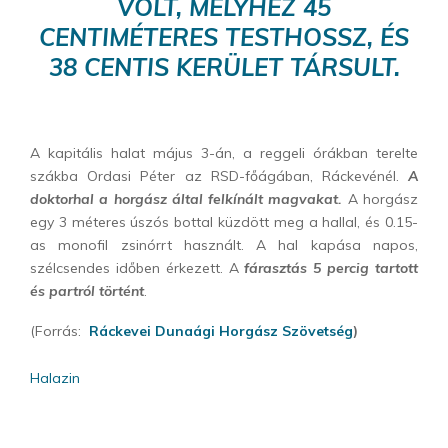
VOLT, MELYHEZ 45
CENTIMÉTERES TESTHOSSZ, ÉS
38 CENTIS KERÜLET TÁRSULT.
A kapitális halat május 3-án, a reggeli órákban terelte
szákba Ordasi Péter az RSD-főágában, Ráckevénél.
A
doktorhal a horgász által felkínált magvakat.
A horgász
egy 3 méteres úszós bottal küzdött meg a hallal, és 0.15-
as monofil zsinórrt használt. A hal kapása napos,
szélcsendes időben érkezett. A
fárasztás 5 percig tartott
és partról történt
.
(Forrás:
Ráckevei Dunaági Horgász Szövetség
)
Halazin