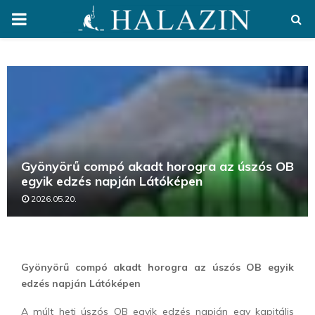
PRIMARY
MENU
Gyönyörű compó akadt horogra az úszós OB
egyik edzés napján Látóképen
2026.05.20.
Gyönyörű compó akadt horogra az úszós OB egyik
edzés napján Látóképen
A múlt heti úszós OB egyik edzés napján egy kapitális