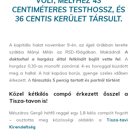
VOLT, MELYHEZ 43
CENTIMÉTERES TESTHOSSZ, ÉS
36 CENTIS KERÜLET TÁRSULT.
A kapitális halat november 9-én, az éjjeli órákban terelte
szákba Mányi Milán az RSD-főágában, Makádnál.
A
doktorhal a horgász által felkínált bojlit vette fel.
A
horgász 0,30-as monofil zsinórral, 4-es horoggal küzdött
meg a hallal. A hal kapása borús, gyenge szeles időben
érkezett. A
fárasztás 5 percig tartott és partról történt
.
Közel kétkilós compó érkezett ősszel a
Tisza-tavon is!
Mészáros Gergő hétfő reggel egy 1,8 kilós compót fogott
– osztotta meg közösségi oldalán a
Tisza-tavi
Kirendeltség
.