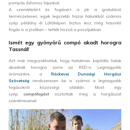
pompás őshonos fajunkat.
A szemléletért és fogásért is jár a gratuláció
természetesen, egyik legszebb hazai halunkból számos
szép példány él Látóképen, biztos lesz még hasonló
fogás is a jövőben – tették hozzá a posztjukban.
Ismét egy gyönyörű compó akadt horogra
Tassnál!
Azt már megszokhattuk, hogy hatalmas, kapitális halak
akadnak horogra sorra az RSD-n. Legnagyobb
örömünkre, a
Ráckevei Dunaági Horgász
Szövetség
rendszeresen be is számol a legnagyobb
fogásokról közösségi oldalán. Most egy
szép
compófogást
osztottak meg a horgászat
szerelmeseivel.