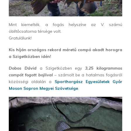
Mint kiemelték, a fogás helyszíne az V. számú
öblítőcsatorna térsége volt.
Gratulálunk!
Kis híján országos rekord méretű compó akadt horogra
a Szigetközben idén!
Dobos Dávid
a Szigetközben egy
3,25 kilogrammos
compót fogott bojlival
– számolt be a hatalmas fogásról
közösségi oldalán a
Sporthorgász Egyesületek Győr
Moson Sopron Megyei Szövetsége
.