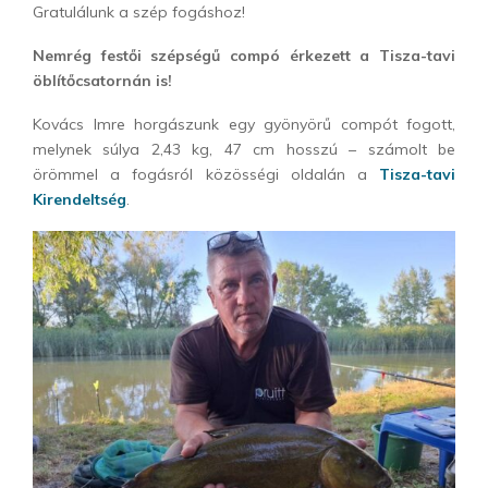
Gratulálunk a szép fogáshoz!
Nemrég festői szépségű compó érkezett a Tisza-tavi
öblítőcsatornán is!
Kovács Imre horgászunk egy gyönyörű compót fogott,
melynek súlya 2,43 kg, 47 cm hosszú – számolt be
örömmel a fogásról közösségi oldalán a
Tisza-tavi
Kirendeltség
.