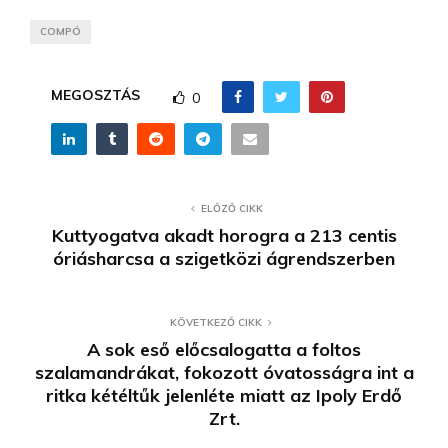
COMPÓ
MEGOSZTÁS
0
ELŐZŐ CIKK
Kuttyogatva akadt horogra a 213 centis
óriásharcsa a szigetközi ágrendszerben
KÖVETKEZŐ CIKK
A sok eső előcsalogatta a foltos
szalamandrákat, fokozott óvatosságra int a
ritka kétéltűk jelenléte miatt az Ipoly Erdő
Zrt.