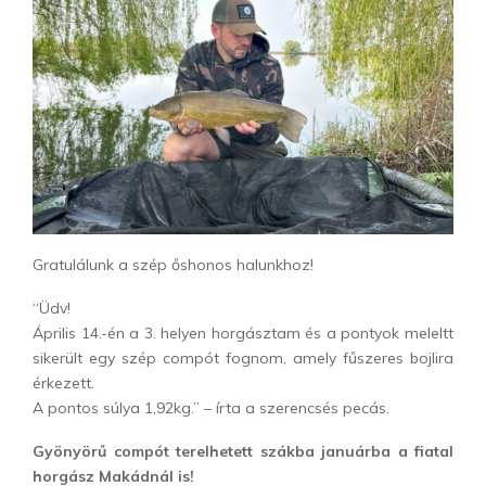
Gratulálunk a szép őshonos halunkhoz!
“Üdv!
Április 14.-én a 3. helyen horgásztam és a pontyok meleltt
sikerült egy szép compót fognom, amely fűszeres bojlira
érkezett.
A pontos súlya 1,92kg.” – írta a szerencsés pecás.
Gyönyörű compót terelhetett szákba januárba a fiatal
horgász Makádnál is!