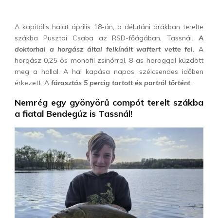
A kapitális halat április 18-án, a délutáni órákban terelte
szákba Pusztai Csaba az RSD-főágában, Tassnál.
A
doktorhal a horgász által felkínált waftert vette fel.
A
horgász 0,25-ös monofil zsinórral, 8-as horoggal küzdött
meg a hallal. A hal kapása napos, szélcsendes időben
érkezett. A
fárasztás 5 percig tartott és partról történt
.
Nemrég egy gyönyörű compót terelt szákba
a fiatal Bendegúz is Tassnál!