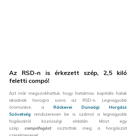
Az RSD-n is érkezett szép, 2,5 kiló
feletti compó!
Azt már megszokhattuk, hogy hatalmas, kapitális halak
akadnak horogra sorra az RSD-n. Legnagyobb
örömünkre, a
Ráckevei Dunaági Horgász
Szövetség
rendszeresen be is számol a legnagyobb
fogásokról közösségi oldalán. Most egy
szép
compófogást
osztottak meg a horgászat
szerelmeseivel.