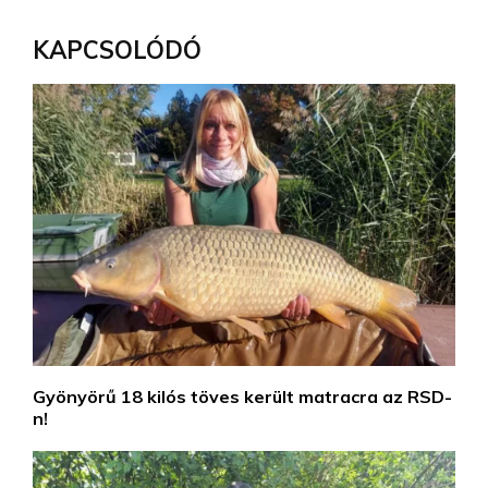
KAPCSOLÓDÓ
Gyönyörű 18 kilós töves került matracra az RSD-
n!