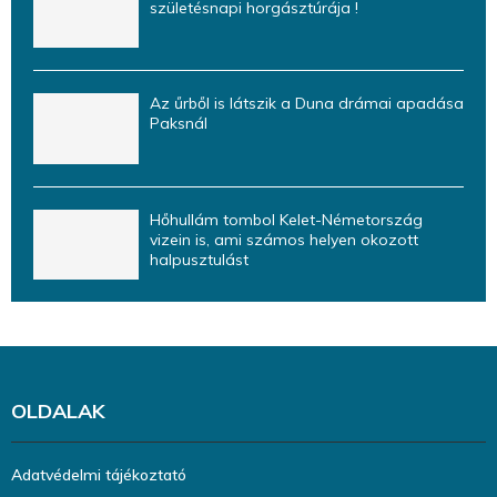
születésnapi horgásztúrája !
Az űrből is látszik a Duna drámai apadása
Paksnál
Hőhullám tombol Kelet-Németország
vizein is, ami számos helyen okozott
halpusztulást
OLDALAK
Adatvédelmi tájékoztató