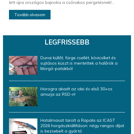
lett újra országos bajnoka a csónakos pergetésnek!...
Tovább olvasom
LEGFRISSEBB
Dunai küllőt, fürge csellét, kövicsíket és
sujtásos küszt is mentettek a halőrök a
Morgó-patakból
Horogra akadt az idei év első 30+os
amurja az RSD-n!
Hatalmasat tarolt a Rapala az ICAST
2026 horgászkiállításon: négy rangos díjat
is bezsebelt a gyártó