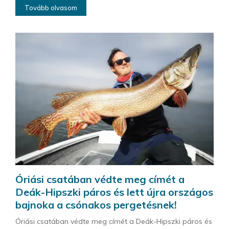
Tovább olvasom
Óriási csatában védte meg címét a
Deák-Hipszki páros és lett újra országos
bajnoka a csónakos pergetésnek!
Óriási csatában védte meg címét a Deák-Hipszki páros és