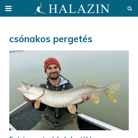
PRIMARY
MENU
csónakos pergetés