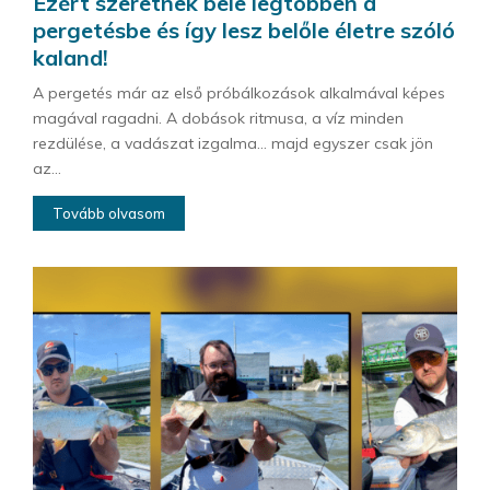
Ezért szeretnek bele legtöbben a
pergetésbe és így lesz belőle életre szóló
kaland!
A pergetés már az első próbálkozások alkalmával képes
magával ragadni. A dobások ritmusa, a víz minden
rezdülése, a vadászat izgalma… majd egyszer csak jön
az...
Tovább olvasom