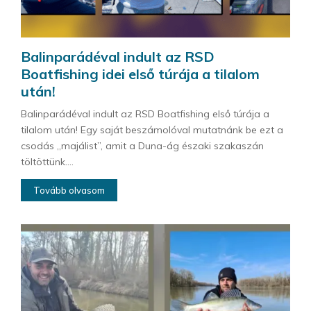
Balinparádéval indult az RSD
Boatfishing idei első túrája a tilalom
után!
Balinparádéval indult az RSD Boatfishing első túrája a
tilalom után! Egy saját beszámolóval mutatnánk be ezt a
csodás „majálist”, amit a Duna-ág északi szakaszán
töltöttünk....
Tovább olvasom