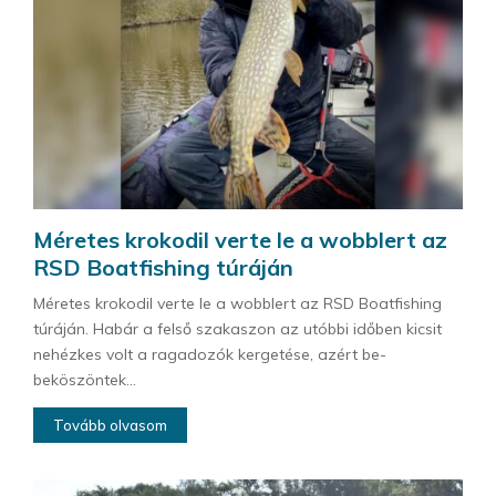
Méretes krokodil verte le a wobblert az
RSD Boatfishing túráján
Méretes krokodil verte le a wobblert az RSD Boatfishing
túráján. Habár a felső szakaszon az utóbbi időben kicsit
nehézkes volt a ragadozók kergetése, azért be-
beköszöntek...
Tovább olvasom