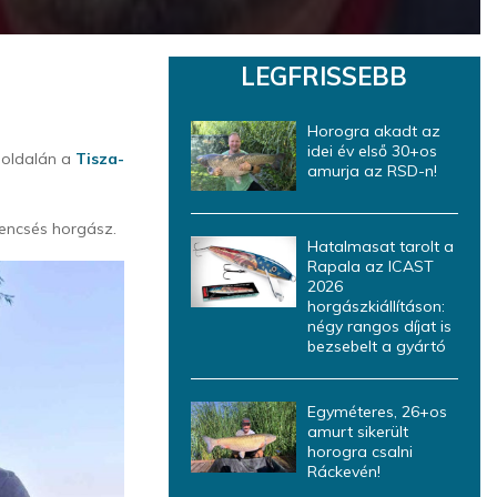
LEGFRISSEBB
Horogra akadt az
idei év első 30+os
 oldalán a
Tisza-
amurja az RSD-n!
rencsés horgász.
Hatalmasat tarolt a
Rapala az ICAST
2026
horgászkiállításon:
négy rangos díjat is
bezsebelt a gyártó
Egyméteres, 26+os
amurt sikerült
horogra csalni
Ráckevén!