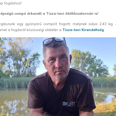
ép fogáshoz!
zépségű compó érkezett a Tisza-tavi öblítőcsatornán is!
rgászunk egy gyönyörű compót fogott, melynek súlya 2,43 kg,
mel a fogásról közösségi oldalán a
Tisza-tavi Kirendeltség
.