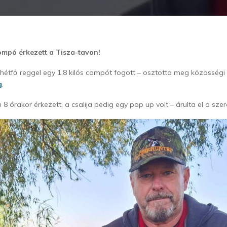
compó érkezett a Tisza-tavon!
étfő reggel egy 1,8 kilós compót fogott – osztotta meg közösségi
g
.
8 órakor érkezett, a csalija pedig egy pop up volt – árulta el a sze