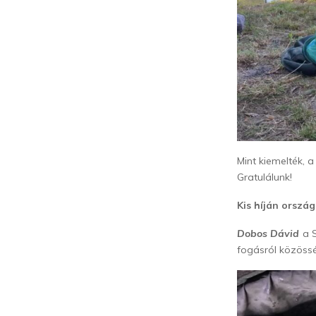
Mint kiemelték, a
Gratulálunk!
Kis híján orszá
Dobos Dávid
a S
fogásról közöss