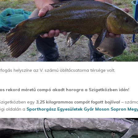
 fogás helyszíne az V. számú öblítőcsatorna térsége volt.
gos rekord méretű compó akadt horogra a Szigetközben idén!
zigetközben egy
3,25 kilogrammos compót fogott bojlival
– számo
égi oldalán a
Sporthorgász Egyesületek Győr Moson Sopron Megy