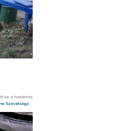
lt be a hatalmas
ei Szövetsége
.