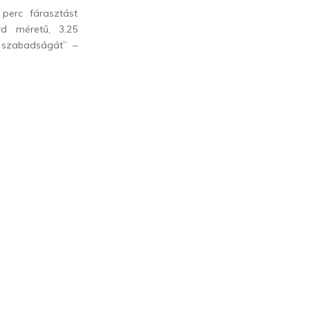
perc fárasztást
d méretű, 3.25
 szabadságát” –