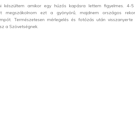
ni készültem amikor egy húzós kapásra lettem figyelmes. 4-5 
rült megszákolnom ezt a gyönyörű, majdnem országos rekor
mpót. Természetesen mérlegelés és fotózás után visszanyerte
ász a Szövetségnek.