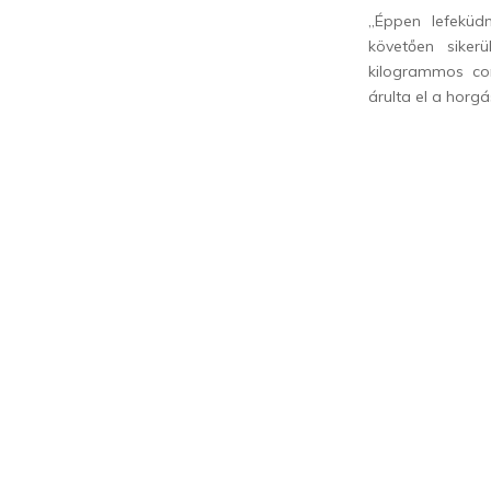
„Éppen lefeküd
követően sike
kilogrammos co
árulta el a horg