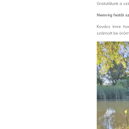
Gratulálunk a sz
Nemrég festői s
Kovács Imre ho
számolt be öröm