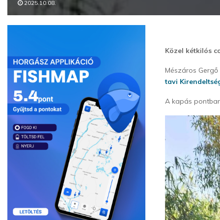
2025.10.08.
Közel kétkilós 
Mészáros Gergő h
tavi Kirendeltsé
A kapás pontban 