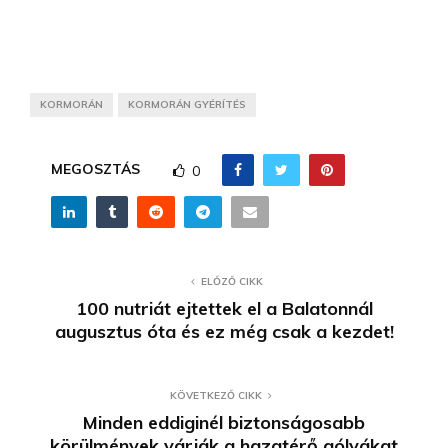
KORMORÁN
KORMORÁN GYÉRÍTÉS
MEGOSZTÁS
0
ELŐZŐ CIKK
100 nutriát ejtettek el a Balatonnál
augusztus óta és ez még csak a kezdet!
KÖVETKEZŐ CIKK
Minden eddiginél biztonságosabb
körülmények várják a hazatérő gólyákat