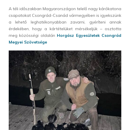
A téli időszakban Magyarországon telelő nagy kárókatona
csapatokat Csongrád-Csanád vármegyében is igyekszünk
a lehető leghatékonyabban zavarni, gyéríteni annak
érdekében, hogy a kártételüket mérsékeljük – osztotta
meg közösségi oldalán
Horgász Egyesületek Csongrád
Megyei Szövetsége