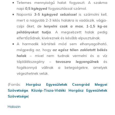
Tetemes mennyiségű halat fogyaszt. A szakma
napi
0,5 kg/egyed
fogyasztással számol.
Naponta
3-5 kg/egyed sebzéssel
is számolni kell,
mert a nagyobb 2-3 kilós halakra is vadászik, vágja-
csípi őket, de
lenyelni csak a max. 1-1,5 kg-os
példányokat tudja
. A megsebzett halak pedig
elfertőződnek, kivéreznek és később elpusztulnak.
A harmadik kártételi mód sem elhanyagolható,
mégpedig az, hogy
az egész télen zaklatott békés
halak
– mivel nem tudnak vermelni és a víz
táplálékszegény –
tavaszra legyengülnek
és
fogékonnyá vállnak a betegségekre, amelyek
végezhetnek velük.
(Forrás:
Horgász Egyesületek Csongrád Megyei
Szövetsége
,
Közép-Tisza-Vidéki Horgász Egyesületek
Szövetsége
)
Halazin