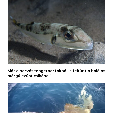
Már a horvát tengerpartoknál is feltűnt a halálos
mérgű ezüst csikóhal!