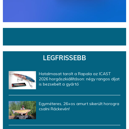
LEGFRISSEBB
Hatalmasat tarolt a Rapala az ICAST
2026 horgászkiállításon: négy rangos díjat
is bezsebelt a gyártó
Egyméteres, 26+os amurt sikerült horogra
csalni Ráckevén!